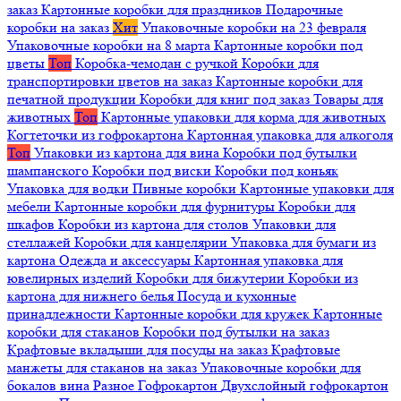
заказ
Картонные коробки для праздников
Подарочные
коробки на заказ
Хит
Упаковочные коробки на 23 февраля
Упаковочные коробки на 8 марта
Картонные коробки под
цветы
Топ
Коробка-чемодан с ручкой
Коробки для
транспортировки цветов на заказ
Картонные коробки для
печатной продукции
Коробки для книг под заказ
Товары для
животных
Топ
Картонные упаковки для корма для животных
Когтеточки из гофрокартона
Картонная упаковка для алкоголя
Топ
Упаковки из картона для вина
Коробки под бутылки
шампанского
Коробки под виски
Коробки под коньяк
Упаковка для водки
Пивные коробки
Картонные упаковки для
мебели
Картонные коробки для фурнитуры
Коробки для
шкафов
Коробки из картона для столов
Упаковки для
стеллажей
Коробки для канцелярии
Упаковка для бумаги из
картона
Одежда и аксессуары
Картонная упаковка для
ювелирных изделий
Коробки для бижутерии
Коробки из
картона для нижнего белья
Посуда и кухонные
принадлежности
Картонные коробки для кружек
Картонные
коробки для стаканов
Коробки под бутылки на заказ
Крафтовые вкладыши для посуды на заказ
Крафтовые
манжеты для стаканов на заказ
Упаковочные коробки для
бокалов вина
Разное
Гофрокартон
Двухслойный гофрокартон