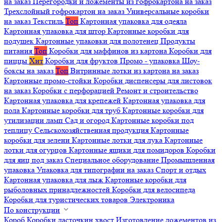
на заказ
Перегородки и ложементы из гофрокартона на заказ
Трехслойный гофрокартон на заказ
Универсальные коробки
на заказ
Текстиль
Топ
Картонная упаковка для одеяла
Картонная упаковка для штор
Картонные коробки для
подушек
Картонные упаковки для полотенец
Продукты
питания
Топ
Коробки для маффинов из картона
Коробки для
пиццы
Хит
Коробки для фруктов
Промо - упаковка
Шоу-
боксы на заказ
Топ
Витринные лотки из картона на заказ
Картонные промо-стойки
Коробки диспенсеры для листовок
на заказ
Коробки с перфорацией
Ремонт и строительство
Картонная упаковка для крепежей
Картонная упаковка для
пола
Картонные коробки для труб
Картонные коробки для
утилизации ламп
Сад и огород
Картонные коробки под
теплицу
Сельскохозяйственная продукция
Картонные
коробки для зелени
Картонные лотки для лука
Картонные
лотки для огурцов
Картонные ящики для помидоров
Коробки
для яиц под заказ
Специальное оборудование
Промышленная
упаковка
Упаковка для типографии на заказ
Спорт и отдых
Картонная упаковка для лыж
Картонные коробки для
рыболовных принадлежностей
Коробки для велосипеда
Коробки для туристических товаров
Электроника
По конструкции
Короб
Коробки ласточкин хвост
Изготовление ложементов из