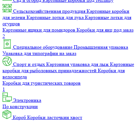
Сад и огород
Картонные коробки под теплицу
Сельскохозяйственная продукция
Картонные коробки
для зелени
Картонные лотки для лука
Картонные лотки для
огурцов
Картонные ящики для помидоров
Коробки для яиц под заказ
2
Специальное оборудование
Промышленная упаковка
Упаковка для типографии на заказ
Спорт и отдых
Картонная упаковка для лыж
Картонные
коробки для рыболовных принадлежностей
Коробки для
велосипеда
Коробки для туристических товаров
1
Электроника
По конструкции
Короб
Коробки ласточкин хвост