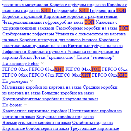
различных материалов
Короба с шубером под заказ
Коробки с
окошком под заказ
ХИТ
Гофрокороба
ХИТ
Гофроящики
ТОП
Коробки с крышкой
Картонные коробки с разделителями
Четырехклапанный гофрокороб на заказ
ТОП
Упаковка с
удерживающими замками
Самосборные коробки на заказ
ТОП
Скобирование гофротары
Упаковка с ложементом из картона
на заказ
Коробки-шкатулки для вашего бизнеса
Коробки с
пластиковыми ручками на заказ
Картонные тубусы на заказ
Гофролотки
Коробки с ручками
Упаковка со шнурками из
картона
Лотки
Лотки "крышка-дно"
Лотки "телевизор"
По каталогу Fefco
FEFCO 02xx
FEFCO 03xx
ХИТ
FEFCO 04xx
ТОП
FEFCO 05xx
FEFCO 06xx
FEFCO 07xx
FEFCO 08xx
ХИТ
FEFCO 09xx
ХИТ
По размерам
Маленькие коробки из картона на заказ
Средние коробки
из картона на заказ
Большие коробки на заказ
Крупногабаритные коробки из картона на заказ
По форме
Квадратные картонные коробки
Шестигранные коробки из
картона на заказ
Конусные коробки под заказ
Восьмиугольные коробки на заказ
Октабины под заказ
Картонные бонбоньерки на заказ
Треугольные картонные