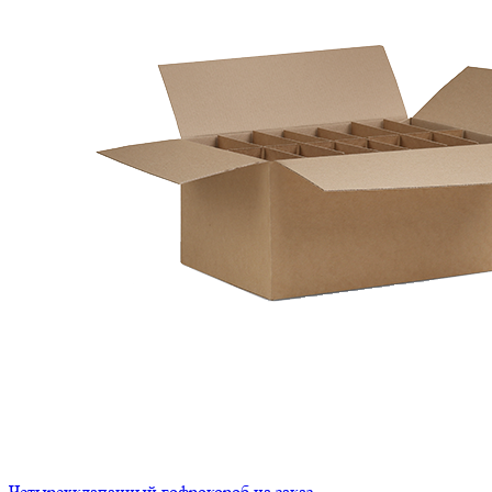
Четырехклапанный гофрокороб на заказ