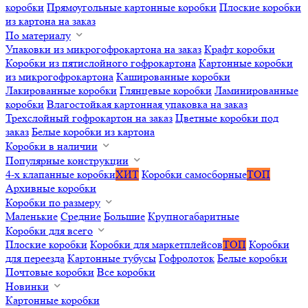
коробки
Прямоугольные картонные коробки
Плоские коробки
из картона на заказ
По материалу
Упаковки из микрогофрокартона на заказ
Крафт коробки
Коробки из пятислойного гофрокартона
Картонные коробки
из микрогофрокартона
Кашированные коробки
Лакированные коробки
Глянцевые коробки
Ламинированные
коробки
Влагостойкая картонная упаковка на заказ
Трехслойный гофрокартон на заказ
Цветные коробки под
заказ
Белые коробки из картона
Коробки в наличии
Популярные конструкции
4-х клапанные коробки
ХИТ
Коробки самосборные
ТОП
Архивные коробки
Коробки по размеру
Маленькие
Средние
Большие
Крупногабаритные
Коробки для всего
Плоские коробки
Коробки для маркетплейсов
ТОП
Коробки
для переезда
Картонные тубусы
Гофролоток
Белые коробки
Почтовые коробки
Все коробки
Новинки
Картонные коробки