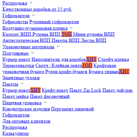
Распродажа
Качественные коробки от 15 руб.
Гофрокартон
Гофролисты
Рулонный гофрокартон
Воздушно-пузырьковая пленка
Каталог ВПП
Рулоны ВПП
ТОП
Мини-рулоны ВПП
Антистатическая ВПП
Пакеты ВПП
Листы ВПП
Упаковочные материалы
Популярные
Курьер-пакет
Наполнители для коробок
ХИТ
Стрейч пленка
Термоэтикетки
Скотч / Клейкая лента
ТОП
Крафтовая
упаковочная бумага
Рулон крафт-бумаги
Бумага тишью
ХИТ
Защитные уголки
Пакеты
Курьер-пакет
ХИТ
Крафт-пакет
Пакет Zip Lock
Пакет дой-пак
Пакет майка
Пакет фасовочный
Пищевая упаковка
Кондитерские изделия
Пергамент пищевой
Гофрокартон
Для оптовых клиентов
Распродажа
Калькулятор