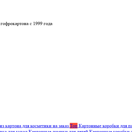
гофрокартона с 1999 года
из картона для косметики на заказ
Топ
Картонные коробки для п
вка для кукол
Картонные домики для детей
Картонные коробки 