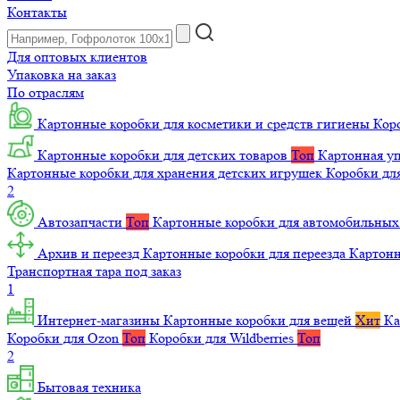
Контакты
Для оптовых клиентов
Упаковка на заказ
По отраслям
Картонные коробки для косметики и средств гигиены
Коро
Картонные коробки для детских товаров
Топ
Картонная уп
Картонные коробки для хранения детских игрушек
Коробки для
2
Автозапчасти
Топ
Картонные коробки для автомобильных
Архив и переезд
Картонные коробки для переезда
Картон
Транспортная тара под заказ
1
Интернет-магазины
Картонные коробки для вещей
Хит
Ка
Коробки для Ozon
Топ
Коробки для Wildberries
Топ
2
Бытовая техника