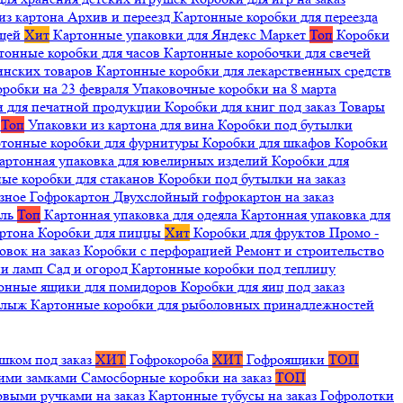
из картона
Архив и переезд
Картонные коробки для переезда
ещей
Хит
Картонные упаковки для Яндекс Маркет
Топ
Коробки
тонные коробки для часов
Картонные коробочки для свечей
инских товаров
Картонные коробки для лекарственных средств
оробки на 23 февраля
Упаковочные коробки на 8 марта
и для печатной продукции
Коробки для книг под заказ
Товары
я
Топ
Упаковки из картона для вина
Коробки под бутылки
тонные коробки для фурнитуры
Коробки для шкафов
Коробки
артонная упаковка для ювелирных изделий
Коробки для
ые коробки для стаканов
Коробки под бутылки на заказ
зное
Гофрокартон
Двухслойный гофрокартон на заказ
иль
Топ
Картонная упаковка для одеяла
Картонная упаковка для
артона
Коробки для пиццы
Хит
Коробки для фруктов
Промо -
овок на заказ
Коробки с перфорацией
Ремонт и строительство
ии ламп
Сад и огород
Картонные коробки под теплицу
онные ящики для помидоров
Коробки для яиц под заказ
я лыж
Картонные коробки для рыболовных принадлежностей
шком под заказ
ХИТ
Гофрокороба
ХИТ
Гофроящики
ТОП
щими замками
Самосборные коробки на заказ
ТОП
овыми ручками на заказ
Картонные тубусы на заказ
Гофролотки