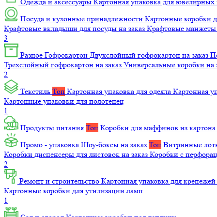
Одежда и аксессуары
Картонная упаковка для ювелирных
Посуда и кухонные принадлежности
Картонные коробки 
Крафтовые вкладыши для посуды на заказ
Крафтовые манжеты д
3
Разное
Гофрокартон
Двухслойный гофрокартон на заказ
П
Трехслойный гофрокартон на заказ
Универсальные коробки на 
2
Текстиль
Топ
Картонная упаковка для одеяла
Картонная у
Картонные упаковки для полотенец
1
Продукты питания
Топ
Коробки для маффинов из картон
Промо - упаковка
Шоу-боксы на заказ
Топ
Витринные лотк
Коробки диспенсеры для листовок на заказ
Коробки с перфора
2
Ремонт и строительство
Картонная упаковка для крепеже
Картонные коробки для утилизации ламп
1