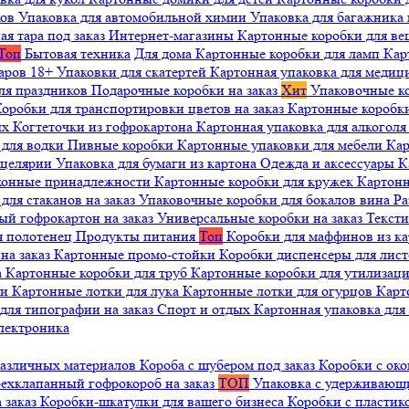
ков
Упаковка для автомобильной химии
Упаковка для багажника 
ая тара под заказ
Интернет-магазины
Картонные коробки для в
Топ
Бытовая техника
Для дома
Картонные коробки для ламп
Кар
варов 18+
Упаковки для скатертей
Картонная упаковка для медиц
ля праздников
Подарочные коробки на заказ
Хит
Упаковочные к
оробки для транспортировки цветов на заказ
Картонные коробк
ых
Когтеточки из гофрокартона
Картонная упаковка для алкогол
 для водки
Пивные коробки
Картонные упаковки для мебели
Кар
нцелярии
Упаковка для бумаги из картона
Одежда и аксессуары
К
ухонные принадлежности
Картонные коробки для кружек
Картонн
ля стаканов на заказ
Упаковочные коробки для бокалов вина
Ра
ый гофрокартон на заказ
Универсальные коробки на заказ
Текст
я полотенец
Продукты питания
Топ
Коробки для маффинов из к
на заказ
Картонные промо-стойки
Коробки диспенсеры для лист
а
Картонные коробки для труб
Картонные коробки для утилизац
ни
Картонные лотки для лука
Картонные лотки для огурцов
Карт
для типографии на заказ
Спорт и отдых
Картонная упаковка дл
лектроника
различных материалов
Короба с шубером под заказ
Коробки с око
ехклапанный гофрокороб на заказ
ТОП
Упаковка с удерживаю
 заказ
Коробки-шкатулки для вашего бизнеса
Коробки с пластик