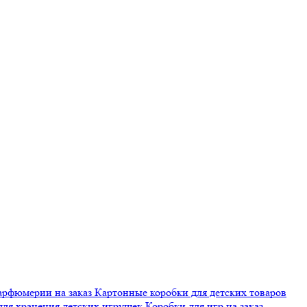
арфюмерии на заказ
Картонные коробки для детских товаров
для хранения детских игрушек
Коробки для игр на заказ