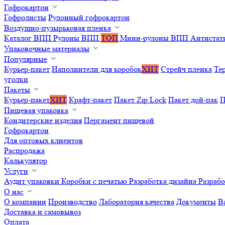
Гофрокартон
Гофролисты
Рулонный гофрокартон
Воздушно-пузырьковая пленка
Каталог ВПП
Рулоны ВПП
ТОП
Мини-рулоны ВПП
Антистат
Упаковочные материалы
Популярные
Курьер-пакет
Наполнители для коробок
ХИТ
Стрейч пленка
Те
уголки
Пакеты
Курьер-пакет
ХИТ
Крафт-пакет
Пакет Zip Lock
Пакет дой-пак
П
Пищевая упаковка
Кондитерские изделия
Пергамент пищевой
Гофрокартон
Для оптовых клиентов
Распродажа
Калькулятор
Услуги
Аудит упаковки
Коробки с печатью
Разработка дизайна
Разраб
О нас
О компании
Производство
Лаборатория качества
Документы
В
Доставка и самовывоз
Оплата