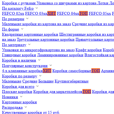
Коробки с ручками
Упаковка со шнурками из картона
Лотки
Ло
По каталогу Fefco
FEFCO 02xx
FEFCO 03xx
ХИТ
FEFCO 04xx
ТОП
FEFCO 05xx
По размерам
Маленькие коробки из картона на заказ
Средние коробки из кар
По форме
Квадратные картонные коробки
Шестигранные коробки из карт
на заказ
Треугольные картонные коробки
Прямоугольные карт
По материалу
Упаковки из микрогофрокартона на заказ
Крафт коробки
Короб
Глянцевые коробки
Ламинированные коробки
Влагостойкая ка
Коробки в наличии
Популярные конструкции
4-х клапанные коробки
ХИТ
Коробки самосборные
ТОП
Архивн
Коробки по размеру
Маленькие
Средние
Большие
Крупногабаритные
Коробки для всего
Плоские коробки
Коробки для маркетплейсов
ТОП
Коробки для
Новинки
Картонные коробки
Распродажа
Качественные коробки от 15 руб.