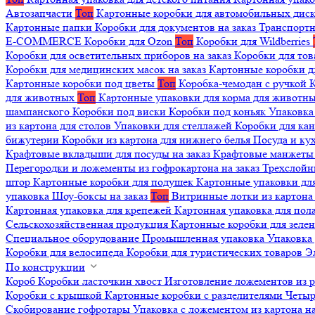
Автозапчасти
Топ
Картонные коробки для автомобильных дис
Картонные папки
Коробки для документов на заказ
Транспортн
E-COMMERCE
Коробки для Ozon
Топ
Коробки для Wildberries
Коробки для осветительных приборов на заказ
Коробки для то
Коробки для медицинских масок на заказ
Картонные коробки д
Картонные коробки под цветы
Топ
Коробка-чемодан с ручкой
К
для животных
Топ
Картонные упаковки для корма для животн
шампанского
Коробки под виски
Коробки под коньяк
Упаковка
из картона для столов
Упаковки для стеллажей
Коробки для ка
бижутерии
Коробки из картона для нижнего белья
Посуда и к
Крафтовые вкладыши для посуды на заказ
Крафтовые манжеты д
Перегородки и ложементы из гофрокартона на заказ
Трехслойн
штор
Картонные коробки для подушек
Картонные упаковки дл
упаковка
Шоу-боксы на заказ
Топ
Витринные лотки из картона 
Картонная упаковка для крепежей
Картонная упаковка для пол
Сельскохозяйственная продукция
Картонные коробки для зеле
Специальное оборудование
Промышленная упаковка
Упаковка 
Коробки для велосипеда
Коробки для туристических товаров
Э
По конструкции
Короб
Коробки ласточкин хвост
Изготовление ложементов из 
Коробки с крышкой
Картонные коробки с разделителями
Четыр
Скобирование гофротары
Упаковка с ложементом из картона на