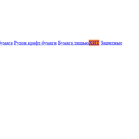
бумага
Рулон крафт-бумаги
Бумага тишью
ХИТ
Защитные