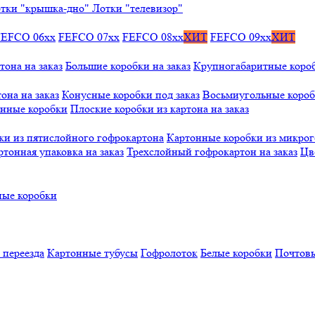
тки "крышка-дно"
Лотки "телевизор"
FEFCO 06xx
FEFCO 07xx
FEFCO 08xx
ХИТ
FEFCO 09xx
ХИТ
тона на заказ
Большие коробки на заказ
Крупногабаритные коробк
она на заказ
Конусные коробки под заказ
Восьмиугольные коробк
онные коробки
Плоские коробки из картона на заказ
ки из пятислойного гофрокартона
Картонные коробки из микро
ртонная упаковка на заказ
Трехслойный гофрокартон на заказ
Цв
ые коробки
 переезда
Картонные тубусы
Гофролоток
Белые коробки
Почтовы