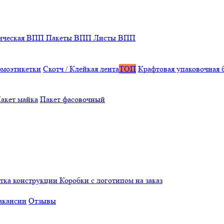
ическая ВПП
Пакеты ВПП
Листы ВПП
рмоэтикетки
Скотч / Клейкая лента
ТОП
Крафтовая упаковочная 
акет майка
Пакет фасовочный
отка конструкции
Коробки с логотипом на заказ
акансии
Отзывы