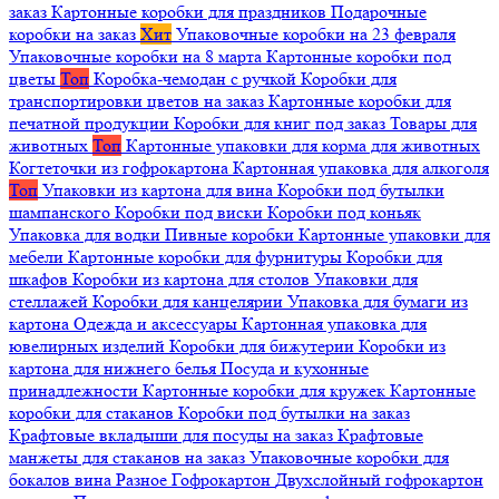
заказ
Картонные коробки для праздников
Подарочные
коробки на заказ
Хит
Упаковочные коробки на 23 февраля
Упаковочные коробки на 8 марта
Картонные коробки под
цветы
Топ
Коробка-чемодан с ручкой
Коробки для
транспортировки цветов на заказ
Картонные коробки для
печатной продукции
Коробки для книг под заказ
Товары для
животных
Топ
Картонные упаковки для корма для животных
Когтеточки из гофрокартона
Картонная упаковка для алкоголя
Топ
Упаковки из картона для вина
Коробки под бутылки
шампанского
Коробки под виски
Коробки под коньяк
Упаковка для водки
Пивные коробки
Картонные упаковки для
мебели
Картонные коробки для фурнитуры
Коробки для
шкафов
Коробки из картона для столов
Упаковки для
стеллажей
Коробки для канцелярии
Упаковка для бумаги из
картона
Одежда и аксессуары
Картонная упаковка для
ювелирных изделий
Коробки для бижутерии
Коробки из
картона для нижнего белья
Посуда и кухонные
принадлежности
Картонные коробки для кружек
Картонные
коробки для стаканов
Коробки под бутылки на заказ
Крафтовые вкладыши для посуды на заказ
Крафтовые
манжеты для стаканов на заказ
Упаковочные коробки для
бокалов вина
Разное
Гофрокартон
Двухслойный гофрокартон