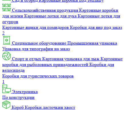
Сад и огород
Картонные коробки под теплицу
Сельскохозяйственная продукция
Картонные коробки
для зелени
Картонные лотки для лука
Картонные лотки для
огурцов
Картонные ящики для помидоров
Коробки для яиц под заказ
2
Специальное оборудование
Промышленная упаковка
Упаковка для типографии на заказ
Спорт и отдых
Картонная упаковка для лыж
Картонные
коробки для рыболовных принадлежностей
Коробки для
велосипеда
Коробки для туристических товаров
1
Электроника
По конструкции
Короб
Коробки ласточкин хвост