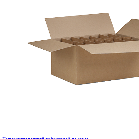
Четырехклапанный гофрокороб на заказ