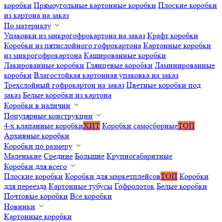
коробки
Прямоугольные картонные коробки
Плоские коробки
из картона на заказ
По материалу
Упаковки из микрогофрокартона на заказ
Крафт коробки
Коробки из пятислойного гофрокартона
Картонные коробки
из микрогофрокартона
Кашированные коробки
Лакированные коробки
Глянцевые коробки
Ламинированные
коробки
Влагостойкая картонная упаковка на заказ
Трехслойный гофрокартон на заказ
Цветные коробки под
заказ
Белые коробки из картона
Коробки в наличии
Популярные конструкции
4-х клапанные коробки
ХИТ
Коробки самосборные
ТОП
Архивные коробки
Коробки по размеру
Маленькие
Средние
Большие
Крупногабаритные
Коробки для всего
Плоские коробки
Коробки для маркетплейсов
ТОП
Коробки
для переезда
Картонные тубусы
Гофролоток
Белые коробки
Почтовые коробки
Все коробки
Новинки
Картонные коробки