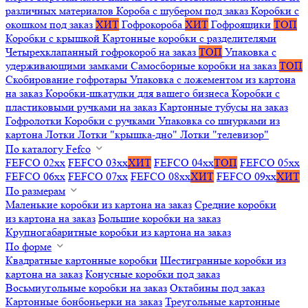
различных материалов
Короба с шубером под заказ
Коробки с
окошком под заказ
ХИТ
Гофрокороба
ХИТ
Гофроящики
ТОП
Коробки с крышкой
Картонные коробки с разделителями
Четырехклапанный гофрокороб на заказ
ТОП
Упаковка с
удерживающими замками
Самосборные коробки на заказ
ТОП
Скобирование гофротары
Упаковка с ложементом из картона
на заказ
Коробки-шкатулки для вашего бизнеса
Коробки с
пластиковыми ручками на заказ
Картонные тубусы на заказ
Гофролотки
Коробки с ручками
Упаковка со шнурками из
картона
Лотки
Лотки "крышка-дно"
Лотки "телевизор"
По каталогу Fefco
FEFCO 02xx
FEFCO 03xx
ХИТ
FEFCO 04xx
ТОП
FEFCO 05xx
FEFCO 06xx
FEFCO 07xx
FEFCO 08xx
ХИТ
FEFCO 09xx
ХИТ
По размерам
Маленькие коробки из картона на заказ
Средние коробки
из картона на заказ
Большие коробки на заказ
Крупногабаритные коробки из картона на заказ
По форме
Квадратные картонные коробки
Шестигранные коробки из
картона на заказ
Конусные коробки под заказ
Восьмиугольные коробки на заказ
Октабины под заказ
Картонные бонбоньерки на заказ
Треугольные картонные