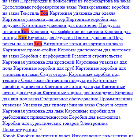
на заказ
Перегородки и ложементы из гофрокартона на заказ
Трехслойный гофрокартон на заказ
Универсальные коробки
на заказ
Текстиль
Топ
Картонная упаковка для одеяла
Картонная упаковка для штор
Картонные коробки для
подушек
Картонные упаковки для полотенец
Продукты
питания
Топ
Коробки для маффинов из картона
Коробки для
пиццы
Хит
Коробки для фруктов
Промо - упаковка
Шоу-
боксы на заказ
Топ
Витринные лотки из картона на заказ
Картонные промо-стойки
Коробки диспенсеры для листовок
на заказ
Коробки с перфорацией
Ремонт и строительство
Картонная упаковка для крепежей
Картонная упаковка для
пола
Картонные коробки для труб
Картонные коробки для
утилизации ламп
Сад и огород
Картонные коробки под
теплицу
Сельскохозяйственная продукция
Картонные
коробки для зелени
Картонные лотки для лука
Картонные
лотки для огурцов
Картонные ящики для помидоров
Коробки
для яиц под заказ
Специальное оборудование
Промышленная
упаковка
Упаковка для типографии на заказ
Спорт и отдых
Картонная упаковка для лыж
Картонные коробки для
рыболовных принадлежностей
Коробки для велосипеда
Коробки для туристических товаров
Электроника
По конструкции
Короб
Коробки ласточкин хвост
Изготовление ложементов из