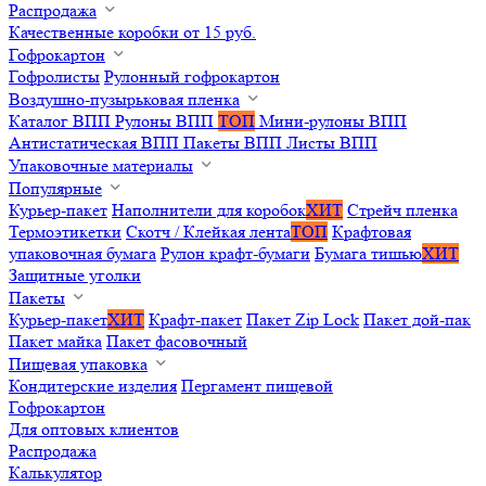
Распродажа
Качественные коробки от 15 руб.
Гофрокартон
Гофролисты
Рулонный гофрокартон
Воздушно-пузырьковая пленка
Каталог ВПП
Рулоны ВПП
ТОП
Мини-рулоны ВПП
Антистатическая ВПП
Пакеты ВПП
Листы ВПП
Упаковочные материалы
Популярные
Курьер-пакет
Наполнители для коробок
ХИТ
Стрейч пленка
Термоэтикетки
Скотч / Клейкая лента
ТОП
Крафтовая
упаковочная бумага
Рулон крафт-бумаги
Бумага тишью
ХИТ
Защитные уголки
Пакеты
Курьер-пакет
ХИТ
Крафт-пакет
Пакет Zip Lock
Пакет дой-пак
Пакет майка
Пакет фасовочный
Пищевая упаковка
Кондитерские изделия
Пергамент пищевой
Гофрокартон
Для оптовых клиентов
Распродажа
Калькулятор