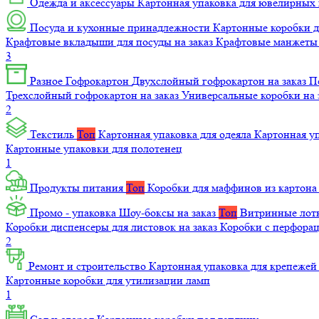
Одежда и аксессуары
Картонная упаковка для ювелирных
Посуда и кухонные принадлежности
Картонные коробки 
Крафтовые вкладыши для посуды на заказ
Крафтовые манжеты д
3
Разное
Гофрокартон
Двухслойный гофрокартон на заказ
П
Трехслойный гофрокартон на заказ
Универсальные коробки на 
2
Текстиль
Топ
Картонная упаковка для одеяла
Картонная у
Картонные упаковки для полотенец
1
Продукты питания
Топ
Коробки для маффинов из картон
Промо - упаковка
Шоу-боксы на заказ
Топ
Витринные лотк
Коробки диспенсеры для листовок на заказ
Коробки с перфора
2
Ремонт и строительство
Картонная упаковка для крепеже
Картонные коробки для утилизации ламп
1