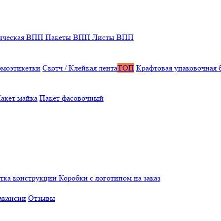
ическая ВПП
Пакеты ВПП
Листы ВПП
рмоэтикетки
Скотч / Клейкая лента
ТОП
Крафтовая упаковочная 
акет майка
Пакет фасовочный
отка конструкции
Коробки с логотипом на заказ
акансии
Отзывы