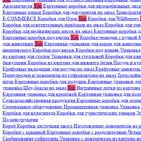
Автозапчасти
Топ
Картонные коробки для автомобильных дис
Картонные папки
Коробки для документов на заказ
Транспортн
E-COMMERCE
Коробки для Ozon
Топ
Коробки для Wildberries
Коробки для осветительных приборов на заказ
Коробки для то
Коробки для медицинских масок на заказ
Картонные коробки д
Картонные коробки под цветы
Топ
Коробка-чемодан с ручкой
К
для животных
Топ
Картонные упаковки для корма для животн
шампанского
Коробки под виски
Коробки под коньяк
Упаковка
из картона для столов
Упаковки для стеллажей
Коробки для ка
бижутерии
Коробки из картона для нижнего белья
Посуда и к
Крафтовые вкладыши для посуды на заказ
Крафтовые манжеты д
Перегородки и ложементы из гофрокартона на заказ
Трехслойн
штор
Картонные коробки для подушек
Картонные упаковки дл
упаковка
Шоу-боксы на заказ
Топ
Витринные лотки из картона 
Картонная упаковка для крепежей
Картонная упаковка для пол
Сельскохозяйственная продукция
Картонные коробки для зеле
Специальное оборудование
Промышленная упаковка
Упаковка 
Коробки для велосипеда
Коробки для туристических товаров
Э
По конструкции
Короб
Коробки ласточкин хвост
Изготовление ложементов из 
Коробки с крышкой
Картонные коробки с разделителями
Четыр
Скобирование гофротары
Упаковка с ложементом из картона на