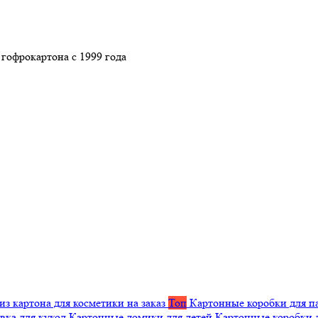
гофрокартона с 1999 года
из картона для косметики на заказ
Топ
Картонные коробки для п
вка для кукол
Картонные домики для детей
Картонные коробки 