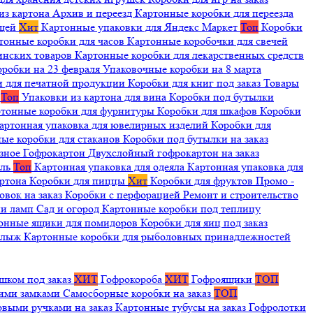
из картона
Архив и переезд
Картонные коробки для переезда
ещей
Хит
Картонные упаковки для Яндекс Маркет
Топ
Коробки
тонные коробки для часов
Картонные коробочки для свечей
инских товаров
Картонные коробки для лекарственных средств
оробки на 23 февраля
Упаковочные коробки на 8 марта
и для печатной продукции
Коробки для книг под заказ
Товары
я
Топ
Упаковки из картона для вина
Коробки под бутылки
тонные коробки для фурнитуры
Коробки для шкафов
Коробки
артонная упаковка для ювелирных изделий
Коробки для
ые коробки для стаканов
Коробки под бутылки на заказ
зное
Гофрокартон
Двухслойный гофрокартон на заказ
иль
Топ
Картонная упаковка для одеяла
Картонная упаковка для
артона
Коробки для пиццы
Хит
Коробки для фруктов
Промо -
овок на заказ
Коробки с перфорацией
Ремонт и строительство
ии ламп
Сад и огород
Картонные коробки под теплицу
онные ящики для помидоров
Коробки для яиц под заказ
я лыж
Картонные коробки для рыболовных принадлежностей
шком под заказ
ХИТ
Гофрокороба
ХИТ
Гофроящики
ТОП
щими замками
Самосборные коробки на заказ
ТОП
овыми ручками на заказ
Картонные тубусы на заказ
Гофролотки