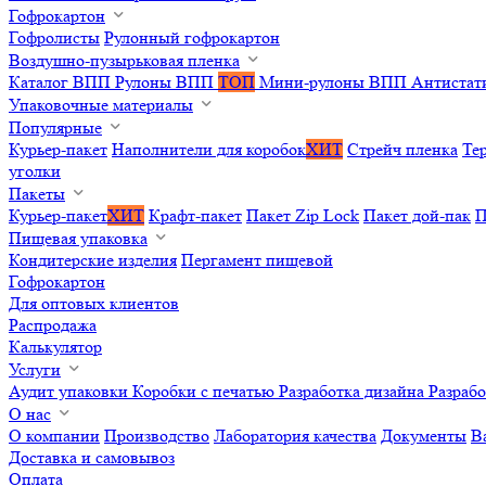
Гофрокартон
Гофролисты
Рулонный гофрокартон
Воздушно-пузырьковая пленка
Каталог ВПП
Рулоны ВПП
ТОП
Мини-рулоны ВПП
Антистат
Упаковочные материалы
Популярные
Курьер-пакет
Наполнители для коробок
ХИТ
Стрейч пленка
Те
уголки
Пакеты
Курьер-пакет
ХИТ
Крафт-пакет
Пакет Zip Lock
Пакет дой-пак
П
Пищевая упаковка
Кондитерские изделия
Пергамент пищевой
Гофрокартон
Для оптовых клиентов
Распродажа
Калькулятор
Услуги
Аудит упаковки
Коробки с печатью
Разработка дизайна
Разраб
О нас
О компании
Производство
Лаборатория качества
Документы
В
Доставка и самовывоз
Оплата