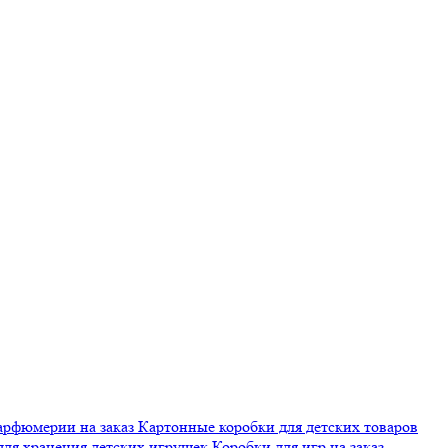
арфюмерии на заказ
Картонные коробки для детских товаров
для хранения детских игрушек
Коробки для игр на заказ