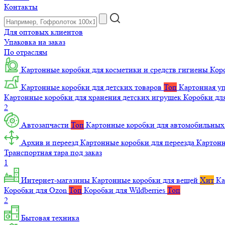
Контакты
Для оптовых клиентов
Упаковка на заказ
По отраслям
Картонные коробки для косметики и средств гигиены
Коро
Картонные коробки для детских товаров
Топ
Картонная уп
Картонные коробки для хранения детских игрушек
Коробки для
2
Автозапчасти
Топ
Картонные коробки для автомобильных
Архив и переезд
Картонные коробки для переезда
Картон
Транспортная тара под заказ
1
Интернет-магазины
Картонные коробки для вещей
Хит
Ка
Коробки для Ozon
Топ
Коробки для Wildberries
Топ
2
Бытовая техника