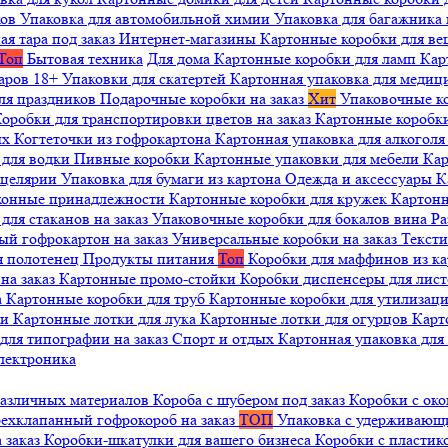
ков
Упаковка для автомобильной химии
Упаковка для багажника 
ая тара под заказ
Интернет-магазины
Картонные коробки для в
Топ
Бытовая техника
Для дома
Картонные коробки для ламп
Кар
варов 18+
Упаковки для скатертей
Картонная упаковка для медиц
ля праздников
Подарочные коробки на заказ
Хит
Упаковочные к
оробки для транспортировки цветов на заказ
Картонные коробк
ых
Когтеточки из гофрокартона
Картонная упаковка для алкогол
 для водки
Пивные коробки
Картонные упаковки для мебели
Кар
нцелярии
Упаковка для бумаги из картона
Одежда и аксессуары
К
ухонные принадлежности
Картонные коробки для кружек
Картонн
ля стаканов на заказ
Упаковочные коробки для бокалов вина
Ра
ый гофрокартон на заказ
Универсальные коробки на заказ
Текст
я полотенец
Продукты питания
Топ
Коробки для маффинов из к
на заказ
Картонные промо-стойки
Коробки диспенсеры для лист
а
Картонные коробки для труб
Картонные коробки для утилизац
ни
Картонные лотки для лука
Картонные лотки для огурцов
Карт
для типографии на заказ
Спорт и отдых
Картонная упаковка дл
лектроника
различных материалов
Короба с шубером под заказ
Коробки с око
ехклапанный гофрокороб на заказ
ТОП
Упаковка с удерживаю
 заказ
Коробки-шкатулки для вашего бизнеса
Коробки с пластик