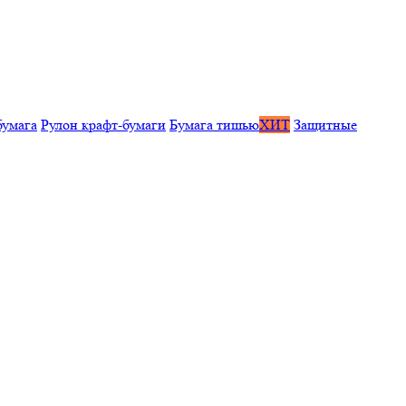
бумага
Рулон крафт-бумаги
Бумага тишью
ХИТ
Защитные