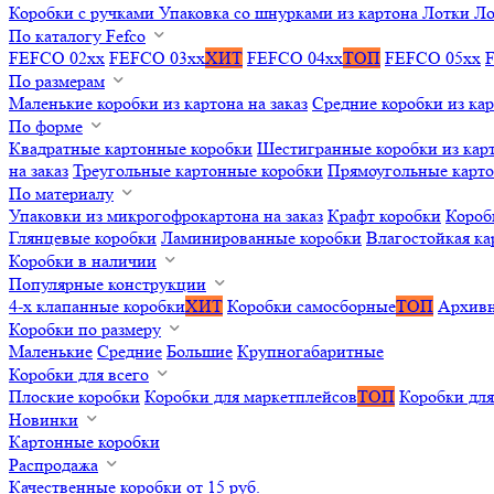
Коробки с ручками
Упаковка со шнурками из картона
Лотки
Ло
По каталогу Fefco
FEFCO 02xx
FEFCO 03xx
ХИТ
FEFCO 04xx
ТОП
FEFCO 05xx
По размерам
Маленькие коробки из картона на заказ
Средние коробки из кар
По форме
Квадратные картонные коробки
Шестигранные коробки из карт
на заказ
Треугольные картонные коробки
Прямоугольные карт
По материалу
Упаковки из микрогофрокартона на заказ
Крафт коробки
Короб
Глянцевые коробки
Ламинированные коробки
Влагостойкая ка
Коробки в наличии
Популярные конструкции
4-х клапанные коробки
ХИТ
Коробки самосборные
ТОП
Архивн
Коробки по размеру
Маленькие
Средние
Большие
Крупногабаритные
Коробки для всего
Плоские коробки
Коробки для маркетплейсов
ТОП
Коробки для
Новинки
Картонные коробки
Распродажа
Качественные коробки от 15 руб.