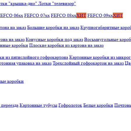
тки "крышка-дно"
Лотки "телевизор"
FEFCO 06xx
FEFCO 07xx
FEFCO 08xx
ХИТ
FEFCO 09xx
ХИТ
тона на заказ
Большие коробки на заказ
Крупногабаритные коробк
она на заказ
Конусные коробки под заказ
Восьмиугольные коробк
онные коробки
Плоские коробки из картона на заказ
ки из пятислойного гофрокартона
Картонные коробки из микро
ртонная упаковка на заказ
Трехслойный гофрокартон на заказ
Цв
ые коробки
 переезда
Картонные тубусы
Гофролоток
Белые коробки
Почтовы