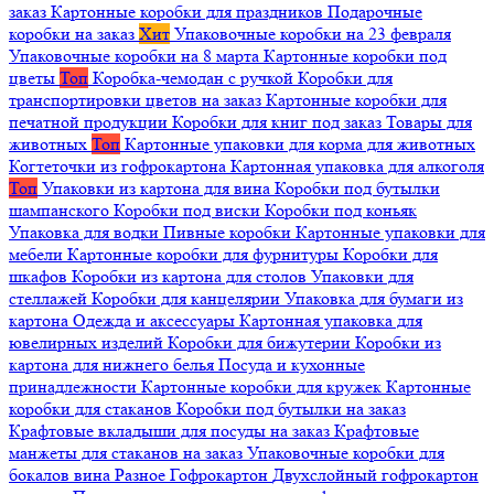
заказ
Картонные коробки для праздников
Подарочные
коробки на заказ
Хит
Упаковочные коробки на 23 февраля
Упаковочные коробки на 8 марта
Картонные коробки под
цветы
Топ
Коробка-чемодан с ручкой
Коробки для
транспортировки цветов на заказ
Картонные коробки для
печатной продукции
Коробки для книг под заказ
Товары для
животных
Топ
Картонные упаковки для корма для животных
Когтеточки из гофрокартона
Картонная упаковка для алкоголя
Топ
Упаковки из картона для вина
Коробки под бутылки
шампанского
Коробки под виски
Коробки под коньяк
Упаковка для водки
Пивные коробки
Картонные упаковки для
мебели
Картонные коробки для фурнитуры
Коробки для
шкафов
Коробки из картона для столов
Упаковки для
стеллажей
Коробки для канцелярии
Упаковка для бумаги из
картона
Одежда и аксессуары
Картонная упаковка для
ювелирных изделий
Коробки для бижутерии
Коробки из
картона для нижнего белья
Посуда и кухонные
принадлежности
Картонные коробки для кружек
Картонные
коробки для стаканов
Коробки под бутылки на заказ
Крафтовые вкладыши для посуды на заказ
Крафтовые
манжеты для стаканов на заказ
Упаковочные коробки для
бокалов вина
Разное
Гофрокартон
Двухслойный гофрокартон