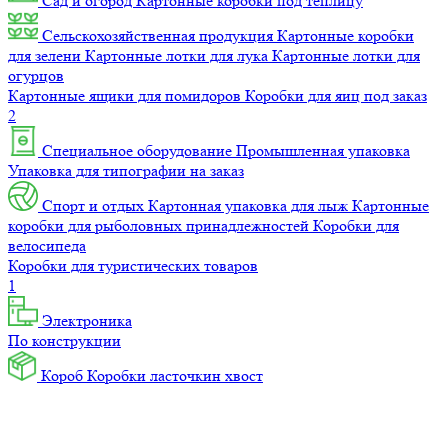
Сад и огород
Картонные коробки под теплицу
Сельскохозяйственная продукция
Картонные коробки
для зелени
Картонные лотки для лука
Картонные лотки для
огурцов
Картонные ящики для помидоров
Коробки для яиц под заказ
2
Специальное оборудование
Промышленная упаковка
Упаковка для типографии на заказ
Спорт и отдых
Картонная упаковка для лыж
Картонные
коробки для рыболовных принадлежностей
Коробки для
велосипеда
Коробки для туристических товаров
1
Электроника
По конструкции
Короб
Коробки ласточкин хвост