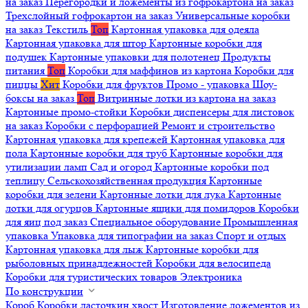
на заказ
Перегородки и ложементы из гофрокартона на заказ
Трехслойный гофрокартон на заказ
Универсальные коробки
на заказ
Текстиль
Топ
Картонная упаковка для одеяла
Картонная упаковка для штор
Картонные коробки для
подушек
Картонные упаковки для полотенец
Продукты
питания
Топ
Коробки для маффинов из картона
Коробки для
пиццы
Хит
Коробки для фруктов
Промо - упаковка
Шоу-
боксы на заказ
Топ
Витринные лотки из картона на заказ
Картонные промо-стойки
Коробки диспенсеры для листовок
на заказ
Коробки с перфорацией
Ремонт и строительство
Картонная упаковка для крепежей
Картонная упаковка для
пола
Картонные коробки для труб
Картонные коробки для
утилизации ламп
Сад и огород
Картонные коробки под
теплицу
Сельскохозяйственная продукция
Картонные
коробки для зелени
Картонные лотки для лука
Картонные
лотки для огурцов
Картонные ящики для помидоров
Коробки
для яиц под заказ
Специальное оборудование
Промышленная
упаковка
Упаковка для типографии на заказ
Спорт и отдых
Картонная упаковка для лыж
Картонные коробки для
рыболовных принадлежностей
Коробки для велосипеда
Коробки для туристических товаров
Электроника
По конструкции
Короб
Коробки ласточкин хвост
Изготовление ложементов из