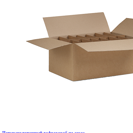
Четырехклапанный гофрокороб на заказ