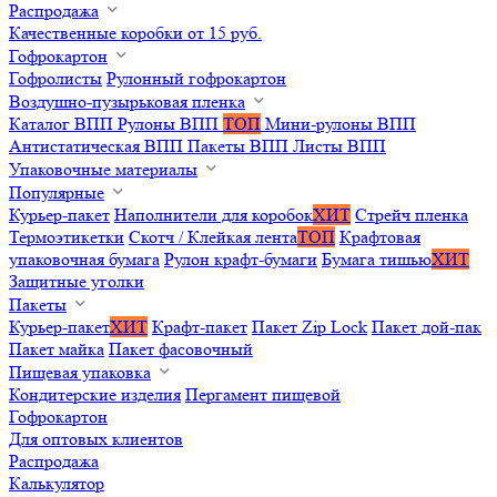
Распродажа
Качественные коробки от 15 руб.
Гофрокартон
Гофролисты
Рулонный гофрокартон
Воздушно-пузырьковая пленка
Каталог ВПП
Рулоны ВПП
ТОП
Мини-рулоны ВПП
Антистатическая ВПП
Пакеты ВПП
Листы ВПП
Упаковочные материалы
Популярные
Курьер-пакет
Наполнители для коробок
ХИТ
Стрейч пленка
Термоэтикетки
Скотч / Клейкая лента
ТОП
Крафтовая
упаковочная бумага
Рулон крафт-бумаги
Бумага тишью
ХИТ
Защитные уголки
Пакеты
Курьер-пакет
ХИТ
Крафт-пакет
Пакет Zip Lock
Пакет дой-пак
Пакет майка
Пакет фасовочный
Пищевая упаковка
Кондитерские изделия
Пергамент пищевой
Гофрокартон
Для оптовых клиентов
Распродажа
Калькулятор