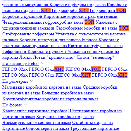
различных материалов
Короба с шубером под заказ
Коробки с
окошком под заказ
ХИТ
Гофрокороба
ХИТ
Гофроящики
ТОП
Коробки с крышкой
Картонные коробки с разделителями
Четырехклапанный гофрокороб на заказ
ТОП
Упаковка с
удерживающими замками
Самосборные коробки на заказ
ТОП
Скобирование гофротары
Упаковка с ложементом из картона
на заказ
Коробки-шкатулки для вашего бизнеса
Коробки с
пластиковыми ручками на заказ
Картонные тубусы на заказ
Гофролотки
Коробки с ручками
Упаковка со шнурками из
картона
Лотки
Лотки "крышка-дно"
Лотки "телевизор"
По каталогу Fefco
FEFCO 02xx
FEFCO 03xx
ХИТ
FEFCO 04xx
ТОП
FEFCO 05xx
FEFCO 06xx
FEFCO 07xx
FEFCO 08xx
ХИТ
FEFCO 09xx
ХИТ
По размерам
Маленькие коробки из картона на заказ
Средние коробки
из картона на заказ
Большие коробки на заказ
Крупногабаритные коробки из картона на заказ
По форме
Квадратные картонные коробки
Шестигранные коробки из
картона на заказ
Конусные коробки под заказ
Восьмиугольные коробки на заказ
Октабины под заказ
Картонные бонбоньерки на заказ
Треугольные картонные