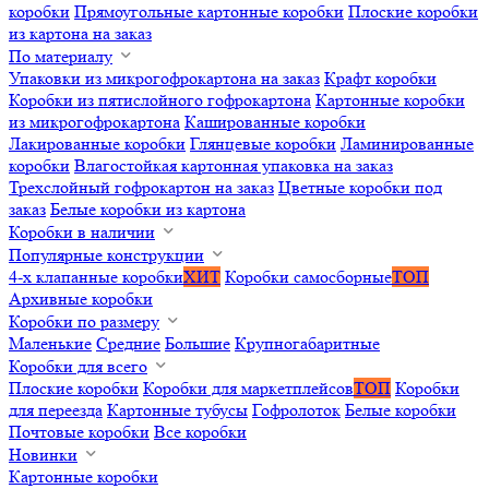
коробки
Прямоугольные картонные коробки
Плоские коробки
из картона на заказ
По материалу
Упаковки из микрогофрокартона на заказ
Крафт коробки
Коробки из пятислойного гофрокартона
Картонные коробки
из микрогофрокартона
Кашированные коробки
Лакированные коробки
Глянцевые коробки
Ламинированные
коробки
Влагостойкая картонная упаковка на заказ
Трехслойный гофрокартон на заказ
Цветные коробки под
заказ
Белые коробки из картона
Коробки в наличии
Популярные конструкции
4-х клапанные коробки
ХИТ
Коробки самосборные
ТОП
Архивные коробки
Коробки по размеру
Маленькие
Средние
Большие
Крупногабаритные
Коробки для всего
Плоские коробки
Коробки для маркетплейсов
ТОП
Коробки
для переезда
Картонные тубусы
Гофролоток
Белые коробки
Почтовые коробки
Все коробки
Новинки
Картонные коробки