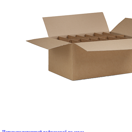
Четырехклапанный гофрокороб на заказ