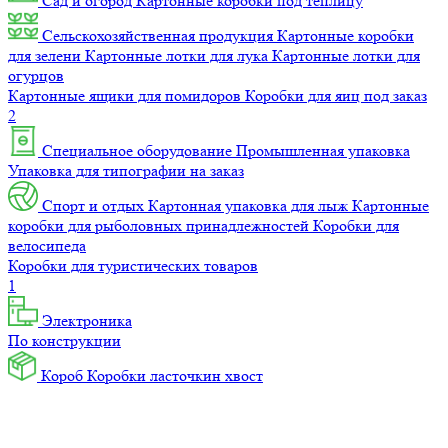
Сад и огород
Картонные коробки под теплицу
Сельскохозяйственная продукция
Картонные коробки
для зелени
Картонные лотки для лука
Картонные лотки для
огурцов
Картонные ящики для помидоров
Коробки для яиц под заказ
2
Специальное оборудование
Промышленная упаковка
Упаковка для типографии на заказ
Спорт и отдых
Картонная упаковка для лыж
Картонные
коробки для рыболовных принадлежностей
Коробки для
велосипеда
Коробки для туристических товаров
1
Электроника
По конструкции
Короб
Коробки ласточкин хвост