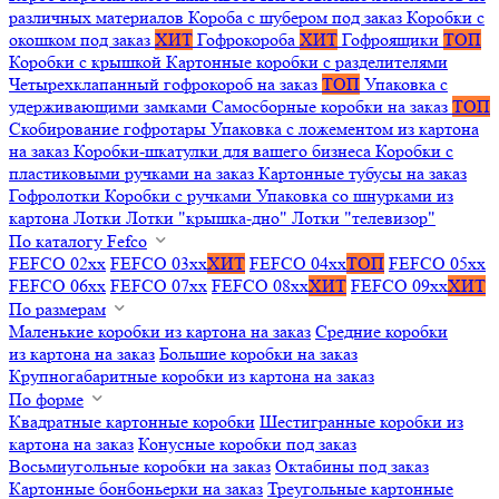
различных материалов
Короба с шубером под заказ
Коробки с
окошком под заказ
ХИТ
Гофрокороба
ХИТ
Гофроящики
ТОП
Коробки с крышкой
Картонные коробки с разделителями
Четырехклапанный гофрокороб на заказ
ТОП
Упаковка с
удерживающими замками
Самосборные коробки на заказ
ТОП
Скобирование гофротары
Упаковка с ложементом из картона
на заказ
Коробки-шкатулки для вашего бизнеса
Коробки с
пластиковыми ручками на заказ
Картонные тубусы на заказ
Гофролотки
Коробки с ручками
Упаковка со шнурками из
картона
Лотки
Лотки "крышка-дно"
Лотки "телевизор"
По каталогу Fefco
FEFCO 02xx
FEFCO 03xx
ХИТ
FEFCO 04xx
ТОП
FEFCO 05xx
FEFCO 06xx
FEFCO 07xx
FEFCO 08xx
ХИТ
FEFCO 09xx
ХИТ
По размерам
Маленькие коробки из картона на заказ
Средние коробки
из картона на заказ
Большие коробки на заказ
Крупногабаритные коробки из картона на заказ
По форме
Квадратные картонные коробки
Шестигранные коробки из
картона на заказ
Конусные коробки под заказ
Восьмиугольные коробки на заказ
Октабины под заказ
Картонные бонбоньерки на заказ
Треугольные картонные