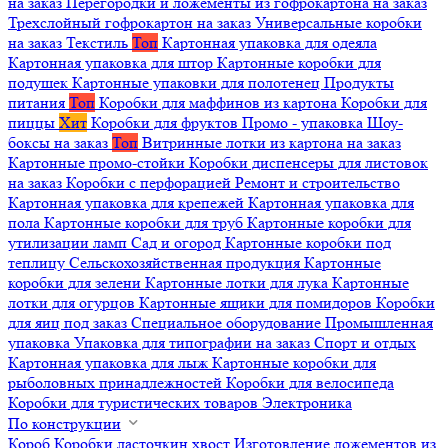
на заказ
Перегородки и ложементы из гофрокартона на заказ
Трехслойный гофрокартон на заказ
Универсальные коробки
на заказ
Текстиль
Топ
Картонная упаковка для одеяла
Картонная упаковка для штор
Картонные коробки для
подушек
Картонные упаковки для полотенец
Продукты
питания
Топ
Коробки для маффинов из картона
Коробки для
пиццы
Хит
Коробки для фруктов
Промо - упаковка
Шоу-
боксы на заказ
Топ
Витринные лотки из картона на заказ
Картонные промо-стойки
Коробки диспенсеры для листовок
на заказ
Коробки с перфорацией
Ремонт и строительство
Картонная упаковка для крепежей
Картонная упаковка для
пола
Картонные коробки для труб
Картонные коробки для
утилизации ламп
Сад и огород
Картонные коробки под
теплицу
Сельскохозяйственная продукция
Картонные
коробки для зелени
Картонные лотки для лука
Картонные
лотки для огурцов
Картонные ящики для помидоров
Коробки
для яиц под заказ
Специальное оборудование
Промышленная
упаковка
Упаковка для типографии на заказ
Спорт и отдых
Картонная упаковка для лыж
Картонные коробки для
рыболовных принадлежностей
Коробки для велосипеда
Коробки для туристических товаров
Электроника
По конструкции
Короб
Коробки ласточкин хвост
Изготовление ложементов из