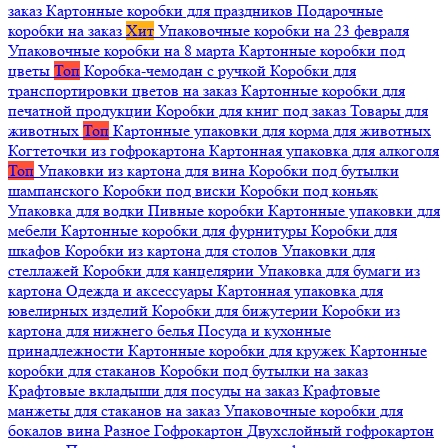
заказ
Картонные коробки для праздников
Подарочные
коробки на заказ
Хит
Упаковочные коробки на 23 февраля
Упаковочные коробки на 8 марта
Картонные коробки под
цветы
Топ
Коробка-чемодан с ручкой
Коробки для
транспортировки цветов на заказ
Картонные коробки для
печатной продукции
Коробки для книг под заказ
Товары для
животных
Топ
Картонные упаковки для корма для животных
Когтеточки из гофрокартона
Картонная упаковка для алкоголя
Топ
Упаковки из картона для вина
Коробки под бутылки
шампанского
Коробки под виски
Коробки под коньяк
Упаковка для водки
Пивные коробки
Картонные упаковки для
мебели
Картонные коробки для фурнитуры
Коробки для
шкафов
Коробки из картона для столов
Упаковки для
стеллажей
Коробки для канцелярии
Упаковка для бумаги из
картона
Одежда и аксессуары
Картонная упаковка для
ювелирных изделий
Коробки для бижутерии
Коробки из
картона для нижнего белья
Посуда и кухонные
принадлежности
Картонные коробки для кружек
Картонные
коробки для стаканов
Коробки под бутылки на заказ
Крафтовые вкладыши для посуды на заказ
Крафтовые
манжеты для стаканов на заказ
Упаковочные коробки для
бокалов вина
Разное
Гофрокартон
Двухслойный гофрокартон