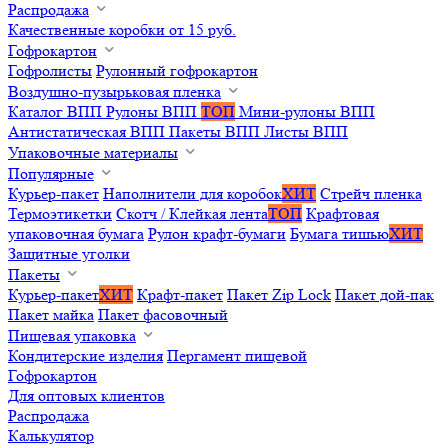
Распродажа
Качественные коробки от 15 руб.
Гофрокартон
Гофролисты
Рулонный гофрокартон
Воздушно-пузырьковая пленка
Каталог ВПП
Рулоны ВПП
ТОП
Мини-рулоны ВПП
Антистатическая ВПП
Пакеты ВПП
Листы ВПП
Упаковочные материалы
Популярные
Курьер-пакет
Наполнители для коробок
ХИТ
Стрейч пленка
Термоэтикетки
Скотч / Клейкая лента
ТОП
Крафтовая
упаковочная бумага
Рулон крафт-бумаги
Бумага тишью
ХИТ
Защитные уголки
Пакеты
Курьер-пакет
ХИТ
Крафт-пакет
Пакет Zip Lock
Пакет дой-пак
Пакет майка
Пакет фасовочный
Пищевая упаковка
Кондитерские изделия
Пергамент пищевой
Гофрокартон
Для оптовых клиентов
Распродажа
Калькулятор