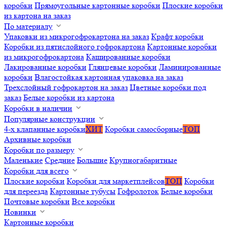
коробки
Прямоугольные картонные коробки
Плоские коробки
из картона на заказ
По материалу
Упаковки из микрогофрокартона на заказ
Крафт коробки
Коробки из пятислойного гофрокартона
Картонные коробки
из микрогофрокартона
Кашированные коробки
Лакированные коробки
Глянцевые коробки
Ламинированные
коробки
Влагостойкая картонная упаковка на заказ
Трехслойный гофрокартон на заказ
Цветные коробки под
заказ
Белые коробки из картона
Коробки в наличии
Популярные конструкции
4-х клапанные коробки
ХИТ
Коробки самосборные
ТОП
Архивные коробки
Коробки по размеру
Маленькие
Средние
Большие
Крупногабаритные
Коробки для всего
Плоские коробки
Коробки для маркетплейсов
ТОП
Коробки
для переезда
Картонные тубусы
Гофролоток
Белые коробки
Почтовые коробки
Все коробки
Новинки
Картонные коробки