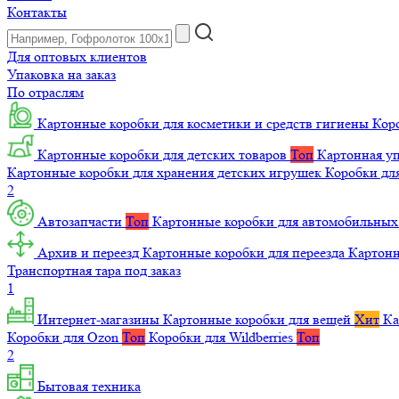
Контакты
Для оптовых клиентов
Упаковка на заказ
По отраслям
Картонные коробки для косметики и средств гигиены
Коро
Картонные коробки для детских товаров
Топ
Картонная уп
Картонные коробки для хранения детских игрушек
Коробки для
2
Автозапчасти
Топ
Картонные коробки для автомобильных
Архив и переезд
Картонные коробки для переезда
Картон
Транспортная тара под заказ
1
Интернет-магазины
Картонные коробки для вещей
Хит
Ка
Коробки для Ozon
Топ
Коробки для Wildberries
Топ
2
Бытовая техника