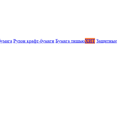
бумага
Рулон крафт-бумаги
Бумага тишью
ХИТ
Защитные