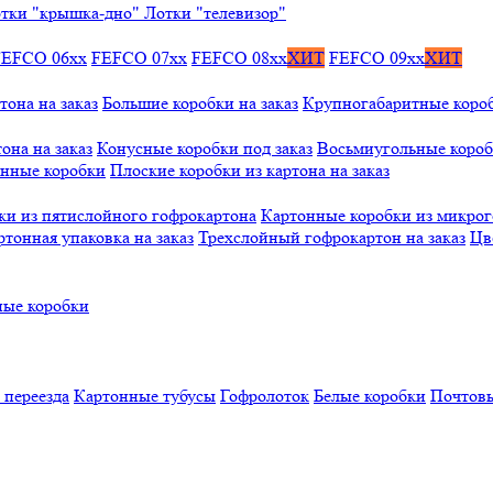
тки "крышка-дно"
Лотки "телевизор"
FEFCO 06xx
FEFCO 07xx
FEFCO 08xx
ХИТ
FEFCO 09xx
ХИТ
тона на заказ
Большие коробки на заказ
Крупногабаритные коробк
она на заказ
Конусные коробки под заказ
Восьмиугольные коробк
онные коробки
Плоские коробки из картона на заказ
ки из пятислойного гофрокартона
Картонные коробки из микро
ртонная упаковка на заказ
Трехслойный гофрокартон на заказ
Цв
ые коробки
 переезда
Картонные тубусы
Гофролоток
Белые коробки
Почтовы