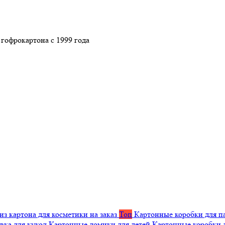
гофрокартона с 1999 года
из картона для косметики на заказ
Топ
Картонные коробки для п
вка для кукол
Картонные домики для детей
Картонные коробки 