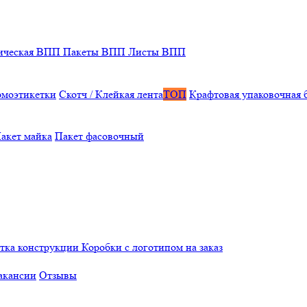
ическая ВПП
Пакеты ВПП
Листы ВПП
рмоэтикетки
Скотч / Клейкая лента
ТОП
Крафтовая упаковочная 
акет майка
Пакет фасовочный
отка конструкции
Коробки с логотипом на заказ
акансии
Отзывы