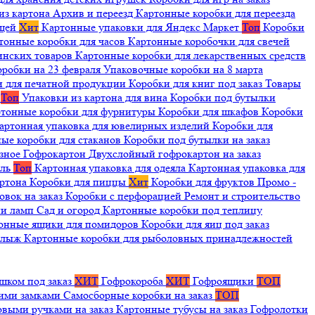
из картона
Архив и переезд
Картонные коробки для переезда
ещей
Хит
Картонные упаковки для Яндекс Маркет
Топ
Коробки
тонные коробки для часов
Картонные коробочки для свечей
инских товаров
Картонные коробки для лекарственных средств
оробки на 23 февраля
Упаковочные коробки на 8 марта
и для печатной продукции
Коробки для книг под заказ
Товары
я
Топ
Упаковки из картона для вина
Коробки под бутылки
тонные коробки для фурнитуры
Коробки для шкафов
Коробки
артонная упаковка для ювелирных изделий
Коробки для
ые коробки для стаканов
Коробки под бутылки на заказ
зное
Гофрокартон
Двухслойный гофрокартон на заказ
иль
Топ
Картонная упаковка для одеяла
Картонная упаковка для
артона
Коробки для пиццы
Хит
Коробки для фруктов
Промо -
овок на заказ
Коробки с перфорацией
Ремонт и строительство
ии ламп
Сад и огород
Картонные коробки под теплицу
онные ящики для помидоров
Коробки для яиц под заказ
я лыж
Картонные коробки для рыболовных принадлежностей
шком под заказ
ХИТ
Гофрокороба
ХИТ
Гофроящики
ТОП
щими замками
Самосборные коробки на заказ
ТОП
овыми ручками на заказ
Картонные тубусы на заказ
Гофролотки