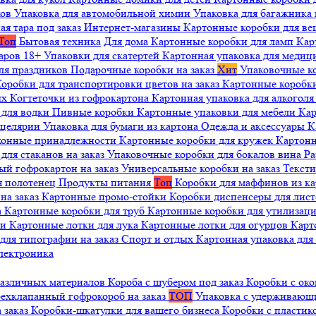
ков
Упаковка для автомобильной химии
Упаковка для багажника 
ая тара под заказ
Интернет-магазины
Картонные коробки для в
Топ
Бытовая техника
Для дома
Картонные коробки для ламп
Кар
варов 18+
Упаковки для скатертей
Картонная упаковка для медиц
ля праздников
Подарочные коробки на заказ
Хит
Упаковочные к
оробки для транспортировки цветов на заказ
Картонные коробк
ых
Когтеточки из гофрокартона
Картонная упаковка для алкогол
 для водки
Пивные коробки
Картонные упаковки для мебели
Кар
нцелярии
Упаковка для бумаги из картона
Одежда и аксессуары
К
ухонные принадлежности
Картонные коробки для кружек
Картонн
ля стаканов на заказ
Упаковочные коробки для бокалов вина
Ра
ый гофрокартон на заказ
Универсальные коробки на заказ
Текст
я полотенец
Продукты питания
Топ
Коробки для маффинов из к
на заказ
Картонные промо-стойки
Коробки диспенсеры для лист
а
Картонные коробки для труб
Картонные коробки для утилизац
ни
Картонные лотки для лука
Картонные лотки для огурцов
Карт
для типографии на заказ
Спорт и отдых
Картонная упаковка дл
лектроника
различных материалов
Короба с шубером под заказ
Коробки с око
ехклапанный гофрокороб на заказ
ТОП
Упаковка с удерживаю
 заказ
Коробки-шкатулки для вашего бизнеса
Коробки с пластик