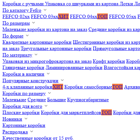
Коробки с ручками
Упаковка со шнурками из картона
Лотки
Ло
По каталогу Fefco
FEFCO 02xx
FEFCO 03xx
ХИТ
FEFCO 04xx
ТОП
FEFCO 05xx
По размерам
Маленькие коробки из картона на заказ
Средние коробки из кар
По форме
Квадратные картонные коробки
Шестигранные коробки из карт
на заказ
Треугольные картонные коробки
Прямоугольные карт
По материалу
Упаковки из микрогофрокартона на заказ
Крафт коробки
Короб
Глянцевые коробки
Ламинированные коробки
Влагостойкая ка
Коробки в наличии
Популярные конструкции
4-х клапанные коробки
ХИТ
Коробки самосборные
ТОП
Архивн
Коробки по размеру
Маленькие
Средние
Большие
Крупногабаритные
Коробки для всего
Плоские коробки
Коробки для маркетплейсов
ТОП
Коробки для
Новинки
Картонные коробки
Распродажа
Качественные коробки от 15 руб.