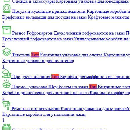
Одежда и аксессуары
Картонная упаковка для ювелирных
Посуда и кухонные принадлежности
Картонные коробки 
Крафтовые вкладыши для посуды на заказ
Крафтовые манжеты д
3
Разное
Гофрокартон
Двухслойный гофрокартон на заказ
П
Трехслойный гофрокартон на заказ
Универсальные коробки на 
2
Текстиль
Топ
Картонная упаковка для одеяла
Картонная у
Картонные упаковки для полотенец
1
Продукты питания
Топ
Коробки для маффинов из картон
Промо - упаковка
Шоу-боксы на заказ
Топ
Витринные лотк
Коробки диспенсеры для листовок на заказ
Коробки с перфора
2
Ремонт и строительство
Картонная упаковка для крепеже
Картонные коробки для утилизации ламп
1