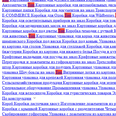
Автозапчасти
Топ
Картонные коробки для автомобильных дис
Картонные папки
Коробки для документов на заказ
Транспортн
E-COMMERCE
Коробки для Ozon
Топ
Коробки для Wildberries
Коробки для осветительных приборов на заказ
Коробки для то
Коробки для медицинских масок на заказ
Картонные коробки д
Картонные коробки под цветы
Топ
Коробка-чемодан с ручкой
К
для животных
Топ
Картонные упаковки для корма для животн
шампанского
Коробки под виски
Коробки под коньяк
Упаковка
из картона для столов
Упаковки для стеллажей
Коробки для ка
бижутерии
Коробки из картона для нижнего белья
Посуда и к
Крафтовые вкладыши для посуды на заказ
Крафтовые манжеты д
Перегородки и ложементы из гофрокартона на заказ
Трехслойн
штор
Картонные коробки для подушек
Картонные упаковки дл
упаковка
Шоу-боксы на заказ
Топ
Витринные лотки из картона 
Картонная упаковка для крепежей
Картонная упаковка для пол
Сельскохозяйственная продукция
Картонные коробки для зеле
Специальное оборудование
Промышленная упаковка
Упаковка 
Коробки для велосипеда
Коробки для туристических товаров
Э
По конструкции
Короб
Коробки ласточкин хвост
Изготовление ложементов из 
Коробки с крышкой
Картонные коробки с разделителями
Четыр
Скобирование гофротары
Упаковка с ложементом из картона на