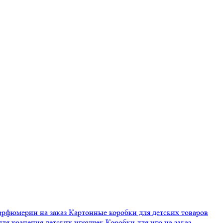
арфюмерии на заказ
Картонные коробки для детских товаров
для хранения детских игрушек
Коробки для игр на заказ