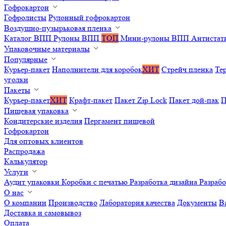
Гофрокартон
Гофролисты
Рулонный гофрокартон
Воздушно-пузырьковая пленка
Каталог ВПП
Рулоны ВПП
ТОП
Мини-рулоны ВПП
Антистат
Упаковочные материалы
Популярные
Курьер-пакет
Наполнители для коробок
ХИТ
Стрейч пленка
Те
уголки
Пакеты
Курьер-пакет
ХИТ
Крафт-пакет
Пакет Zip Lock
Пакет дой-пак
П
Пищевая упаковка
Кондитерские изделия
Пергамент пищевой
Гофрокартон
Для оптовых клиентов
Распродажа
Калькулятор
Услуги
Аудит упаковки
Коробки с печатью
Разработка дизайна
Разраб
О нас
О компании
Производство
Лаборатория качества
Документы
В
Доставка и самовывоз
Оплата