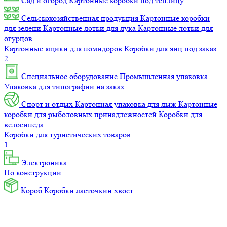
Сад и огород
Картонные коробки под теплицу
Сельскохозяйственная продукция
Картонные коробки
для зелени
Картонные лотки для лука
Картонные лотки для
огурцов
Картонные ящики для помидоров
Коробки для яиц под заказ
2
Специальное оборудование
Промышленная упаковка
Упаковка для типографии на заказ
Спорт и отдых
Картонная упаковка для лыж
Картонные
коробки для рыболовных принадлежностей
Коробки для
велосипеда
Коробки для туристических товаров
1
Электроника
По конструкции
Короб
Коробки ласточкин хвост