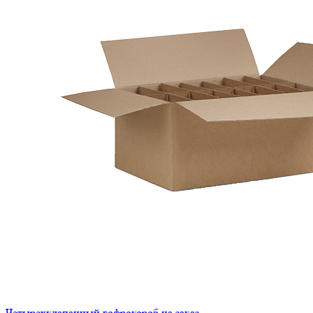
Четырехклапанный гофрокороб на заказ