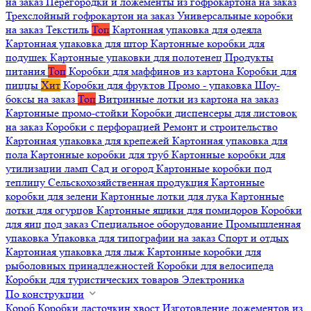
на заказ
Перегородки и ложементы из гофрокартона на заказ
Трехслойный гофрокартон на заказ
Универсальные коробки
на заказ
Текстиль
Топ
Картонная упаковка для одеяла
Картонная упаковка для штор
Картонные коробки для
подушек
Картонные упаковки для полотенец
Продукты
питания
Топ
Коробки для маффинов из картона
Коробки для
пиццы
Хит
Коробки для фруктов
Промо - упаковка
Шоу-
боксы на заказ
Топ
Витринные лотки из картона на заказ
Картонные промо-стойки
Коробки диспенсеры для листовок
на заказ
Коробки с перфорацией
Ремонт и строительство
Картонная упаковка для крепежей
Картонная упаковка для
пола
Картонные коробки для труб
Картонные коробки для
утилизации ламп
Сад и огород
Картонные коробки под
теплицу
Сельскохозяйственная продукция
Картонные
коробки для зелени
Картонные лотки для лука
Картонные
лотки для огурцов
Картонные ящики для помидоров
Коробки
для яиц под заказ
Специальное оборудование
Промышленная
упаковка
Упаковка для типографии на заказ
Спорт и отдых
Картонная упаковка для лыж
Картонные коробки для
рыболовных принадлежностей
Коробки для велосипеда
Коробки для туристических товаров
Электроника
По конструкции
Короб
Коробки ласточкин хвост
Изготовление ложементов из