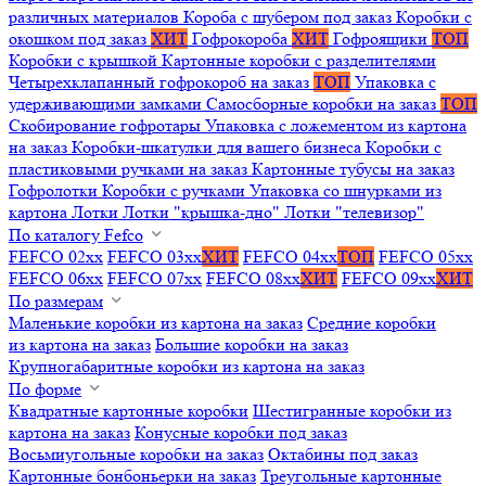
различных материалов
Короба с шубером под заказ
Коробки с
окошком под заказ
ХИТ
Гофрокороба
ХИТ
Гофроящики
ТОП
Коробки с крышкой
Картонные коробки с разделителями
Четырехклапанный гофрокороб на заказ
ТОП
Упаковка с
удерживающими замками
Самосборные коробки на заказ
ТОП
Скобирование гофротары
Упаковка с ложементом из картона
на заказ
Коробки-шкатулки для вашего бизнеса
Коробки с
пластиковыми ручками на заказ
Картонные тубусы на заказ
Гофролотки
Коробки с ручками
Упаковка со шнурками из
картона
Лотки
Лотки "крышка-дно"
Лотки "телевизор"
По каталогу Fefco
FEFCO 02xx
FEFCO 03xx
ХИТ
FEFCO 04xx
ТОП
FEFCO 05xx
FEFCO 06xx
FEFCO 07xx
FEFCO 08xx
ХИТ
FEFCO 09xx
ХИТ
По размерам
Маленькие коробки из картона на заказ
Средние коробки
из картона на заказ
Большие коробки на заказ
Крупногабаритные коробки из картона на заказ
По форме
Квадратные картонные коробки
Шестигранные коробки из
картона на заказ
Конусные коробки под заказ
Восьмиугольные коробки на заказ
Октабины под заказ
Картонные бонбоньерки на заказ
Треугольные картонные