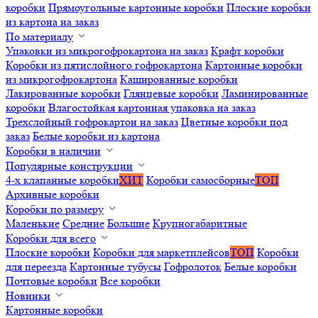
коробки
Прямоугольные картонные коробки
Плоские коробки
из картона на заказ
По материалу
Упаковки из микрогофрокартона на заказ
Крафт коробки
Коробки из пятислойного гофрокартона
Картонные коробки
из микрогофрокартона
Кашированные коробки
Лакированные коробки
Глянцевые коробки
Ламинированные
коробки
Влагостойкая картонная упаковка на заказ
Трехслойный гофрокартон на заказ
Цветные коробки под
заказ
Белые коробки из картона
Коробки в наличии
Популярные конструкции
4-х клапанные коробки
ХИТ
Коробки самосборные
ТОП
Архивные коробки
Коробки по размеру
Маленькие
Средние
Большие
Крупногабаритные
Коробки для всего
Плоские коробки
Коробки для маркетплейсов
ТОП
Коробки
для переезда
Картонные тубусы
Гофролоток
Белые коробки
Почтовые коробки
Все коробки
Новинки
Картонные коробки