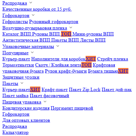
Распродажа
Качественные коробки от 15 руб.
Гофрокартон
Гофролисты
Рулонный гофрокартон
Воздушно-пузырьковая пленка
Каталог ВПП
Рулоны ВПП
ТОП
Мини-рулоны ВПП
Антистатическая ВПП
Пакеты ВПП
Листы ВПП
Упаковочные материалы
Популярные
Курьер-пакет
Наполнители для коробок
ХИТ
Стрейч пленка
Термоэтикетки
Скотч / Клейкая лента
ТОП
Крафтовая
упаковочная бумага
Рулон крафт-бумаги
Бумага тишью
ХИТ
Защитные уголки
Пакеты
Курьер-пакет
ХИТ
Крафт-пакет
Пакет Zip Lock
Пакет дой-пак
Пакет майка
Пакет фасовочный
Пищевая упаковка
Кондитерские изделия
Пергамент пищевой
Гофрокартон
Для оптовых клиентов
Распродажа
Калькулятор