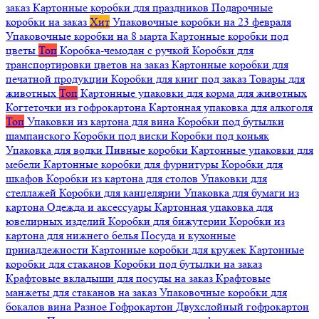
заказ
Картонные коробки для праздников
Подарочные
коробки на заказ
Хит
Упаковочные коробки на 23 февраля
Упаковочные коробки на 8 марта
Картонные коробки под
цветы
Топ
Коробка-чемодан с ручкой
Коробки для
транспортировки цветов на заказ
Картонные коробки для
печатной продукции
Коробки для книг под заказ
Товары для
животных
Топ
Картонные упаковки для корма для животных
Когтеточки из гофрокартона
Картонная упаковка для алкоголя
Топ
Упаковки из картона для вина
Коробки под бутылки
шампанского
Коробки под виски
Коробки под коньяк
Упаковка для водки
Пивные коробки
Картонные упаковки для
мебели
Картонные коробки для фурнитуры
Коробки для
шкафов
Коробки из картона для столов
Упаковки для
стеллажей
Коробки для канцелярии
Упаковка для бумаги из
картона
Одежда и аксессуары
Картонная упаковка для
ювелирных изделий
Коробки для бижутерии
Коробки из
картона для нижнего белья
Посуда и кухонные
принадлежности
Картонные коробки для кружек
Картонные
коробки для стаканов
Коробки под бутылки на заказ
Крафтовые вкладыши для посуды на заказ
Крафтовые
манжеты для стаканов на заказ
Упаковочные коробки для
бокалов вина
Разное
Гофрокартон
Двухслойный гофрокартон