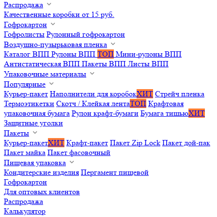
Распродажа
Качественные коробки от 15 руб.
Гофрокартон
Гофролисты
Рулонный гофрокартон
Воздушно-пузырьковая пленка
Каталог ВПП
Рулоны ВПП
ТОП
Мини-рулоны ВПП
Антистатическая ВПП
Пакеты ВПП
Листы ВПП
Упаковочные материалы
Популярные
Курьер-пакет
Наполнители для коробок
ХИТ
Стрейч пленка
Термоэтикетки
Скотч / Клейкая лента
ТОП
Крафтовая
упаковочная бумага
Рулон крафт-бумаги
Бумага тишью
ХИТ
Защитные уголки
Пакеты
Курьер-пакет
ХИТ
Крафт-пакет
Пакет Zip Lock
Пакет дой-пак
Пакет майка
Пакет фасовочный
Пищевая упаковка
Кондитерские изделия
Пергамент пищевой
Гофрокартон
Для оптовых клиентов
Распродажа
Калькулятор