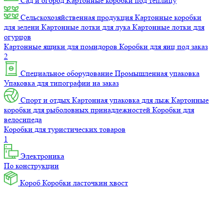
Сад и огород
Картонные коробки под теплицу
Сельскохозяйственная продукция
Картонные коробки
для зелени
Картонные лотки для лука
Картонные лотки для
огурцов
Картонные ящики для помидоров
Коробки для яиц под заказ
2
Специальное оборудование
Промышленная упаковка
Упаковка для типографии на заказ
Спорт и отдых
Картонная упаковка для лыж
Картонные
коробки для рыболовных принадлежностей
Коробки для
велосипеда
Коробки для туристических товаров
1
Электроника
По конструкции
Короб
Коробки ласточкин хвост