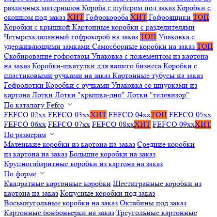
различных материалов
Короба с шубером под заказ
Коробки с
окошком под заказ
ХИТ
Гофрокороба
ХИТ
Гофроящики
ТОП
Коробки с крышкой
Картонные коробки с разделителями
Четырехклапанный гофрокороб на заказ
ТОП
Упаковка с
удерживающими замками
Самосборные коробки на заказ
ТОП
Скобирование гофротары
Упаковка с ложементом из картона
на заказ
Коробки-шкатулки для вашего бизнеса
Коробки с
пластиковыми ручками на заказ
Картонные тубусы на заказ
Гофролотки
Коробки с ручками
Упаковка со шнурками из
картона
Лотки
Лотки "крышка-дно"
Лотки "телевизор"
По каталогу Fefco
FEFCO 02xx
FEFCO 03xx
ХИТ
FEFCO 04xx
ТОП
FEFCO 05xx
FEFCO 06xx
FEFCO 07xx
FEFCO 08xx
ХИТ
FEFCO 09xx
ХИТ
По размерам
Маленькие коробки из картона на заказ
Средние коробки
из картона на заказ
Большие коробки на заказ
Крупногабаритные коробки из картона на заказ
По форме
Квадратные картонные коробки
Шестигранные коробки из
картона на заказ
Конусные коробки под заказ
Восьмиугольные коробки на заказ
Октабины под заказ
Картонные бонбоньерки на заказ
Треугольные картонные