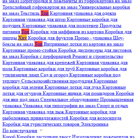
на заказ
Перегородки и ложементы из гофрокартона на заказ
Трехслойный гофрокартон на заказ
Универсальные коробки
на заказ
Текстиль
Топ
Картонная упаковка для одеяла
Картонная упаковка для штор
Картонные коробки для
подушек
Картонные упаковки для полотенец
Продукты
питания
Топ
Коробки для маффинов из картона
Коробки для
пиццы
Хит
Коробки для фруктов
Промо - упаковка
Шоу-
боксы на заказ
Топ
Витринные лотки из картона на заказ
Картонные промо-стойки
Коробки диспенсеры для листовок
на заказ
Коробки с перфорацией
Ремонт и строительство
Картонная упаковка для крепежей
Картонная упаковка для
пола
Картонные коробки для труб
Картонные коробки для
утилизации ламп
Сад и огород
Картонные коробки под
теплицу
Сельскохозяйственная продукция
Картонные
коробки для зелени
Картонные лотки для лука
Картонные
лотки для огурцов
Картонные ящики для помидоров
Коробки
для яиц под заказ
Специальное оборудование
Промышленная
упаковка
Упаковка для типографии на заказ
Спорт и отдых
Картонная упаковка для лыж
Картонные коробки для
рыболовных принадлежностей
Коробки для велосипеда
Коробки для туристических товаров
Электроника
По конструкции
Короб
Коробки ласточкин хвост
Изготовление ложементов из