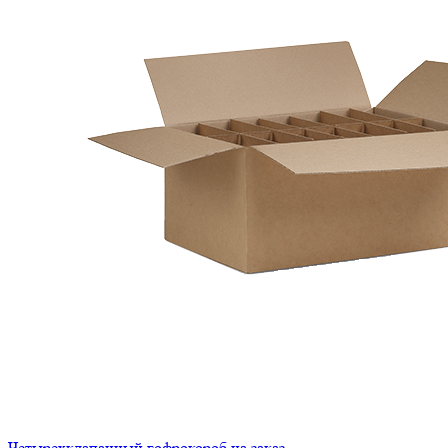
Четырехклапанный гофрокороб на заказ