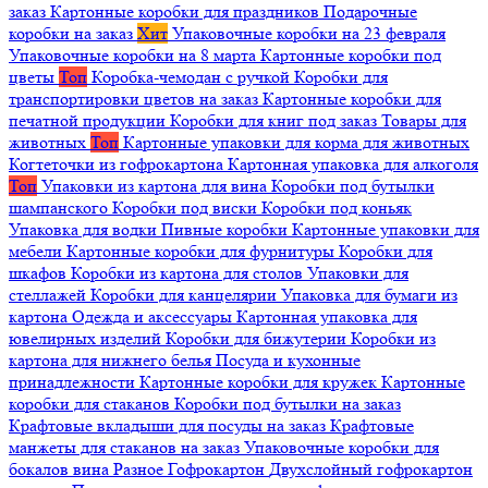
заказ
Картонные коробки для праздников
Подарочные
коробки на заказ
Хит
Упаковочные коробки на 23 февраля
Упаковочные коробки на 8 марта
Картонные коробки под
цветы
Топ
Коробка-чемодан с ручкой
Коробки для
транспортировки цветов на заказ
Картонные коробки для
печатной продукции
Коробки для книг под заказ
Товары для
животных
Топ
Картонные упаковки для корма для животных
Когтеточки из гофрокартона
Картонная упаковка для алкоголя
Топ
Упаковки из картона для вина
Коробки под бутылки
шампанского
Коробки под виски
Коробки под коньяк
Упаковка для водки
Пивные коробки
Картонные упаковки для
мебели
Картонные коробки для фурнитуры
Коробки для
шкафов
Коробки из картона для столов
Упаковки для
стеллажей
Коробки для канцелярии
Упаковка для бумаги из
картона
Одежда и аксессуары
Картонная упаковка для
ювелирных изделий
Коробки для бижутерии
Коробки из
картона для нижнего белья
Посуда и кухонные
принадлежности
Картонные коробки для кружек
Картонные
коробки для стаканов
Коробки под бутылки на заказ
Крафтовые вкладыши для посуды на заказ
Крафтовые
манжеты для стаканов на заказ
Упаковочные коробки для
бокалов вина
Разное
Гофрокартон
Двухслойный гофрокартон