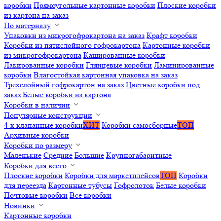
коробки
Прямоугольные картонные коробки
Плоские коробки
из картона на заказ
По материалу
Упаковки из микрогофрокартона на заказ
Крафт коробки
Коробки из пятислойного гофрокартона
Картонные коробки
из микрогофрокартона
Кашированные коробки
Лакированные коробки
Глянцевые коробки
Ламинированные
коробки
Влагостойкая картонная упаковка на заказ
Трехслойный гофрокартон на заказ
Цветные коробки под
заказ
Белые коробки из картона
Коробки в наличии
Популярные конструкции
4-х клапанные коробки
ХИТ
Коробки самосборные
ТОП
Архивные коробки
Коробки по размеру
Маленькие
Средние
Большие
Крупногабаритные
Коробки для всего
Плоские коробки
Коробки для маркетплейсов
ТОП
Коробки
для переезда
Картонные тубусы
Гофролоток
Белые коробки
Почтовые коробки
Все коробки
Новинки
Картонные коробки