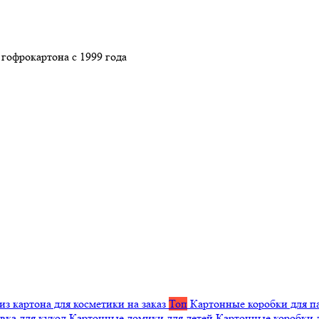
гофрокартона с 1999 года
из картона для косметики на заказ
Топ
Картонные коробки для п
вка для кукол
Картонные домики для детей
Картонные коробки 