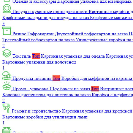
Одежда и аксессуары
Картонная упаковка для ювелирных
Посуда и кухонные принадлежности
Картонные коробки 
Крафтовые вкладыши для посуды на заказ
Крафтовые манжеты д
3
Разное
Гофрокартон
Двухслойный гофрокартон на заказ
П
Трехслойный гофрокартон на заказ
Универсальные коробки на 
2
Текстиль
Топ
Картонная упаковка для одеяла
Картонная у
Картонные упаковки для полотенец
1
Продукты питания
Топ
Коробки для маффинов из картон
Промо - упаковка
Шоу-боксы на заказ
Топ
Витринные лотк
Коробки диспенсеры для листовок на заказ
Коробки с перфора
2
Ремонт и строительство
Картонная упаковка для крепеже
Картонные коробки для утилизации ламп
1