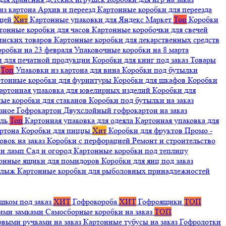
из картона
Архив и переезд
Картонные коробки для переезда
ещей
Хит
Картонные упаковки для Яндекс Маркет
Топ
Коробки
тонные коробки для часов
Картонные коробочки для свечей
инских товаров
Картонные коробки для лекарственных средств
оробки на 23 февраля
Упаковочные коробки на 8 марта
и для печатной продукции
Коробки для книг под заказ
Товары
я
Топ
Упаковки из картона для вина
Коробки под бутылки
тонные коробки для фурнитуры
Коробки для шкафов
Коробки
артонная упаковка для ювелирных изделий
Коробки для
ые коробки для стаканов
Коробки под бутылки на заказ
зное
Гофрокартон
Двухслойный гофрокартон на заказ
иль
Топ
Картонная упаковка для одеяла
Картонная упаковка для
артона
Коробки для пиццы
Хит
Коробки для фруктов
Промо -
овок на заказ
Коробки с перфорацией
Ремонт и строительство
ии ламп
Сад и огород
Картонные коробки под теплицу
онные ящики для помидоров
Коробки для яиц под заказ
я лыж
Картонные коробки для рыболовных принадлежностей
шком под заказ
ХИТ
Гофрокороба
ХИТ
Гофроящики
ТОП
щими замками
Самосборные коробки на заказ
ТОП
овыми ручками на заказ
Картонные тубусы на заказ
Гофролотки