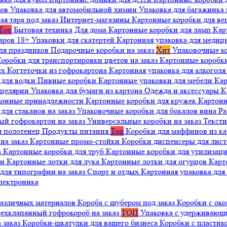
ков
Упаковка для автомобильной химии
Упаковка для багажника 
ая тара под заказ
Интернет-магазины
Картонные коробки для в
Топ
Бытовая техника
Для дома
Картонные коробки для ламп
Кар
варов 18+
Упаковки для скатертей
Картонная упаковка для медиц
ля праздников
Подарочные коробки на заказ
Хит
Упаковочные к
оробки для транспортировки цветов на заказ
Картонные коробк
ых
Когтеточки из гофрокартона
Картонная упаковка для алкогол
 для водки
Пивные коробки
Картонные упаковки для мебели
Кар
нцелярии
Упаковка для бумаги из картона
Одежда и аксессуары
К
ухонные принадлежности
Картонные коробки для кружек
Картонн
ля стаканов на заказ
Упаковочные коробки для бокалов вина
Ра
ый гофрокартон на заказ
Универсальные коробки на заказ
Текст
я полотенец
Продукты питания
Топ
Коробки для маффинов из к
на заказ
Картонные промо-стойки
Коробки диспенсеры для лист
а
Картонные коробки для труб
Картонные коробки для утилизац
ни
Картонные лотки для лука
Картонные лотки для огурцов
Карт
для типографии на заказ
Спорт и отдых
Картонная упаковка дл
лектроника
различных материалов
Короба с шубером под заказ
Коробки с око
ехклапанный гофрокороб на заказ
ТОП
Упаковка с удерживаю
 заказ
Коробки-шкатулки для вашего бизнеса
Коробки с пластик