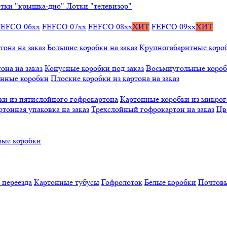
тки "крышка-дно"
Лотки "телевизор"
FEFCO 06xx
FEFCO 07xx
FEFCO 08xx
ХИТ
FEFCO 09xx
ХИТ
тона на заказ
Большие коробки на заказ
Крупногабаритные коробк
она на заказ
Конусные коробки под заказ
Восьмиугольные коробк
онные коробки
Плоские коробки из картона на заказ
ки из пятислойного гофрокартона
Картонные коробки из микро
ртонная упаковка на заказ
Трехслойный гофрокартон на заказ
Цв
ые коробки
 переезда
Картонные тубусы
Гофролоток
Белые коробки
Почтовы