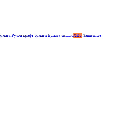
бумага
Рулон крафт-бумаги
Бумага тишью
ХИТ
Защитные