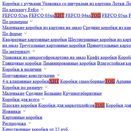
Коробки с ручками
Упаковка со шнурками из картона
Лотки
Ло
По каталогу Fefco
FEFCO 02xx
FEFCO 03xx
ХИТ
FEFCO 04xx
ТОП
FEFCO 05xx
По размерам
Маленькие коробки из картона на заказ
Средние коробки из кар
По форме
Квадратные картонные коробки
Шестигранные коробки из карт
на заказ
Треугольные картонные коробки
Прямоугольные карт
По материалу
Упаковки из микрогофрокартона на заказ
Крафт коробки
Короб
Глянцевые коробки
Ламинированные коробки
Влагостойкая ка
Коробки в наличии
Популярные конструкции
4-х клапанные коробки
ХИТ
Коробки самосборные
ТОП
Архивн
Коробки по размеру
Маленькие
Средние
Большие
Крупногабаритные
Коробки для всего
Плоские коробки
Коробки для маркетплейсов
ТОП
Коробки для
Новинки
Картонные коробки
Распродажа
Качественные коробки от 15 руб.