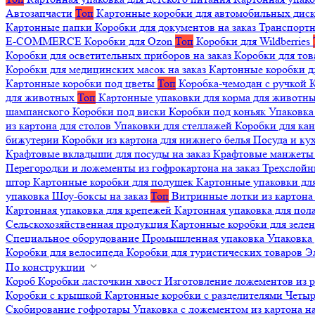
Автозапчасти
Топ
Картонные коробки для автомобильных дис
Картонные папки
Коробки для документов на заказ
Транспортн
E-COMMERCE
Коробки для Ozon
Топ
Коробки для Wildberries
Коробки для осветительных приборов на заказ
Коробки для то
Коробки для медицинских масок на заказ
Картонные коробки д
Картонные коробки под цветы
Топ
Коробка-чемодан с ручкой
К
для животных
Топ
Картонные упаковки для корма для животн
шампанского
Коробки под виски
Коробки под коньяк
Упаковка
из картона для столов
Упаковки для стеллажей
Коробки для ка
бижутерии
Коробки из картона для нижнего белья
Посуда и к
Крафтовые вкладыши для посуды на заказ
Крафтовые манжеты д
Перегородки и ложементы из гофрокартона на заказ
Трехслойн
штор
Картонные коробки для подушек
Картонные упаковки дл
упаковка
Шоу-боксы на заказ
Топ
Витринные лотки из картона 
Картонная упаковка для крепежей
Картонная упаковка для пол
Сельскохозяйственная продукция
Картонные коробки для зеле
Специальное оборудование
Промышленная упаковка
Упаковка 
Коробки для велосипеда
Коробки для туристических товаров
Э
По конструкции
Короб
Коробки ласточкин хвост
Изготовление ложементов из 
Коробки с крышкой
Картонные коробки с разделителями
Четыр
Скобирование гофротары
Упаковка с ложементом из картона на