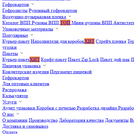
Гофрокартон
Гофролисты
Рулонный гофрокартон
Воздушно-пузырьковая пленка
Каталог ВПП
Рулоны ВПП
ТОП
Мини-рулоны ВПП
Антистат
Упаковочные материалы
Популярные
Курьер-пакет
Наполнители для коробок
ХИТ
Стрейч пленка
Те
уголки
Пакеты
Курьер-пакет
ХИТ
Крафт-пакет
Пакет Zip Lock
Пакет дой-пак
П
Пищевая упаковка
Кондитерские изделия
Пергамент пищевой
Гофрокартон
Для оптовых клиентов
Распродажа
Калькулятор
Услуги
Аудит упаковки
Коробки с печатью
Разработка дизайна
Разраб
О нас
О компании
Производство
Лаборатория качества
Документы
В
Доставка и самовывоз
Оплата