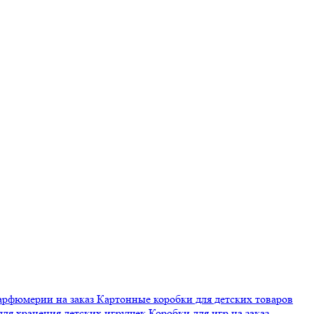
арфюмерии на заказ
Картонные коробки для детских товаров
для хранения детских игрушек
Коробки для игр на заказ