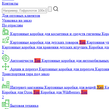
Контакты
Для оптовых клиентов
Упаковка на заказ
По отраслям
Картонные коробки для косметики и средств гигиены
Коро
Картонные коробки для детских товаров
Топ
Картонная уп
Картонные коробки для хранения детских игрушек
Коробки для
2
Автозапчасти
Топ
Картонные коробки для автомобильных
Архив и переезд
Картонные коробки для переезда
Картон
Транспортная тара под заказ
1
Интернет-магазины
Картонные коробки для вещей
Хит
Ка
Коробки для Ozon
Топ
Коробки для Wildberries
Топ
2
Бытовая техника