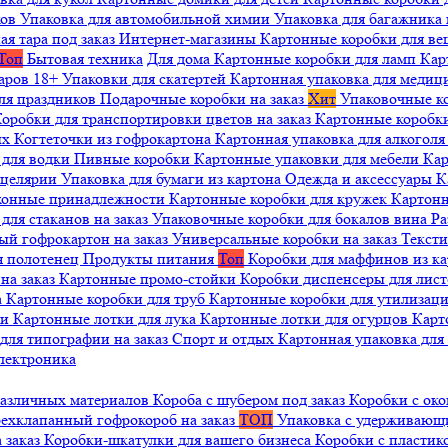
ков
Упаковка для автомобильной химии
Упаковка для багажника 
ая тара под заказ
Интернет-магазины
Картонные коробки для в
Топ
Бытовая техника
Для дома
Картонные коробки для ламп
Кар
варов 18+
Упаковки для скатертей
Картонная упаковка для медиц
ля праздников
Подарочные коробки на заказ
Хит
Упаковочные к
оробки для транспортировки цветов на заказ
Картонные коробк
ых
Когтеточки из гофрокартона
Картонная упаковка для алкогол
 для водки
Пивные коробки
Картонные упаковки для мебели
Кар
нцелярии
Упаковка для бумаги из картона
Одежда и аксессуары
К
ухонные принадлежности
Картонные коробки для кружек
Картонн
ля стаканов на заказ
Упаковочные коробки для бокалов вина
Ра
ый гофрокартон на заказ
Универсальные коробки на заказ
Текст
я полотенец
Продукты питания
Топ
Коробки для маффинов из к
на заказ
Картонные промо-стойки
Коробки диспенсеры для лист
а
Картонные коробки для труб
Картонные коробки для утилизац
ни
Картонные лотки для лука
Картонные лотки для огурцов
Карт
для типографии на заказ
Спорт и отдых
Картонная упаковка дл
лектроника
различных материалов
Короба с шубером под заказ
Коробки с око
ехклапанный гофрокороб на заказ
ТОП
Упаковка с удерживаю
 заказ
Коробки-шкатулки для вашего бизнеса
Коробки с пластик