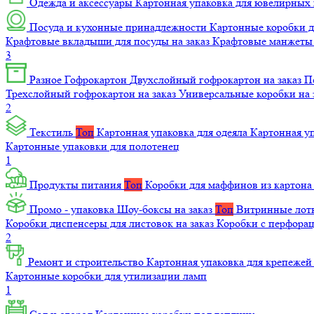
Одежда и аксессуары
Картонная упаковка для ювелирных
Посуда и кухонные принадлежности
Картонные коробки 
Крафтовые вкладыши для посуды на заказ
Крафтовые манжеты д
3
Разное
Гофрокартон
Двухслойный гофрокартон на заказ
П
Трехслойный гофрокартон на заказ
Универсальные коробки на 
2
Текстиль
Топ
Картонная упаковка для одеяла
Картонная у
Картонные упаковки для полотенец
1
Продукты питания
Топ
Коробки для маффинов из картон
Промо - упаковка
Шоу-боксы на заказ
Топ
Витринные лотк
Коробки диспенсеры для листовок на заказ
Коробки с перфора
2
Ремонт и строительство
Картонная упаковка для крепеже
Картонные коробки для утилизации ламп
1