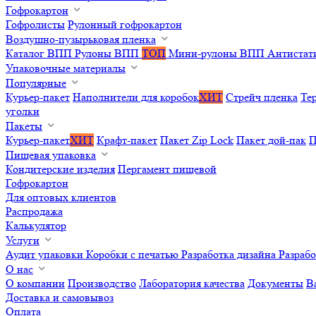
Гофрокартон
Гофролисты
Рулонный гофрокартон
Воздушно-пузырьковая пленка
Каталог ВПП
Рулоны ВПП
ТОП
Мини-рулоны ВПП
Антистат
Упаковочные материалы
Популярные
Курьер-пакет
Наполнители для коробок
ХИТ
Стрейч пленка
Те
уголки
Пакеты
Курьер-пакет
ХИТ
Крафт-пакет
Пакет Zip Lock
Пакет дой-пак
П
Пищевая упаковка
Кондитерские изделия
Пергамент пищевой
Гофрокартон
Для оптовых клиентов
Распродажа
Калькулятор
Услуги
Аудит упаковки
Коробки с печатью
Разработка дизайна
Разраб
О нас
О компании
Производство
Лаборатория качества
Документы
В
Доставка и самовывоз
Оплата