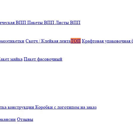
ическая ВПП
Пакеты ВПП
Листы ВПП
рмоэтикетки
Скотч / Клейкая лента
ТОП
Крафтовая упаковочная 
акет майка
Пакет фасовочный
отка конструкции
Коробки с логотипом на заказ
акансии
Отзывы