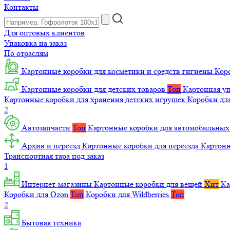
Контакты
Для оптовых клиентов
Упаковка на заказ
По отраслям
Картонные коробки для косметики и средств гигиены
Коро
Картонные коробки для детских товаров
Топ
Картонная уп
Картонные коробки для хранения детских игрушек
Коробки для
2
Автозапчасти
Топ
Картонные коробки для автомобильных
Архив и переезд
Картонные коробки для переезда
Картон
Транспортная тара под заказ
1
Интернет-магазины
Картонные коробки для вещей
Хит
Ка
Коробки для Ozon
Топ
Коробки для Wildberries
Топ
2
Бытовая техника