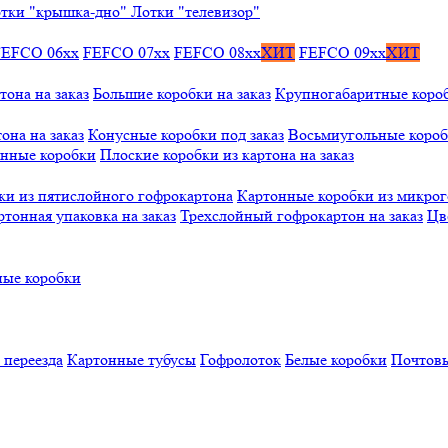
тки "крышка-дно"
Лотки "телевизор"
FEFCO 06xx
FEFCO 07xx
FEFCO 08xx
ХИТ
FEFCO 09xx
ХИТ
тона на заказ
Большие коробки на заказ
Крупногабаритные коробк
она на заказ
Конусные коробки под заказ
Восьмиугольные коробк
онные коробки
Плоские коробки из картона на заказ
ки из пятислойного гофрокартона
Картонные коробки из микро
ртонная упаковка на заказ
Трехслойный гофрокартон на заказ
Цв
ые коробки
 переезда
Картонные тубусы
Гофролоток
Белые коробки
Почтовы