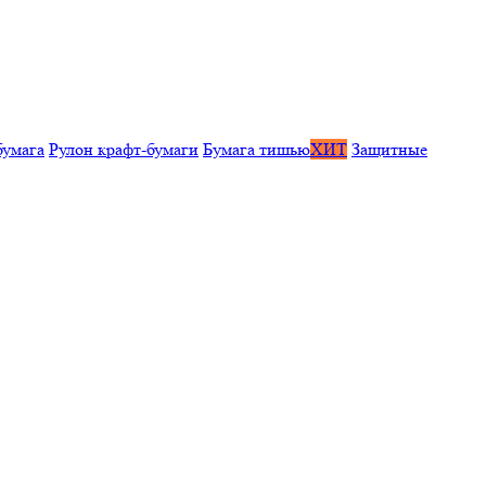
бумага
Рулон крафт-бумаги
Бумага тишью
ХИТ
Защитные