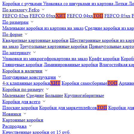
Коробки с ручками
Упаковка со шнурками из картона
Лотки
Ло
По каталогу Fefco
FEFCO 02xx
FEFCO 03xx
ХИТ
FEFCO 04xx
ТОП
FEFCO 05xx
По размерам
Маленькие коробки из картона на заказ
Средние коробки из кар
По форме
Квадратные картонные коробки
Шестигранные коробки из карт
на заказ
Треугольные картонные коробки
Прямоугольные карт
По материалу
Упаковки из микрогофрокартона на заказ
Крафт коробки
Короб
Глянцевые коробки
Ламинированные коробки
Влагостойкая ка
Коробки в наличии
Популярные конструкции
4-х клапанные коробки
ХИТ
Коробки самосборные
ТОП
Архивн
Коробки по размеру
Маленькие
Средние
Большие
Крупногабаритные
Коробки для всего
Плоские коробки
Коробки для маркетплейсов
ТОП
Коробки для
Новинки
Картонные коробки
Распродажа
Качественные коробки от 15 руб.