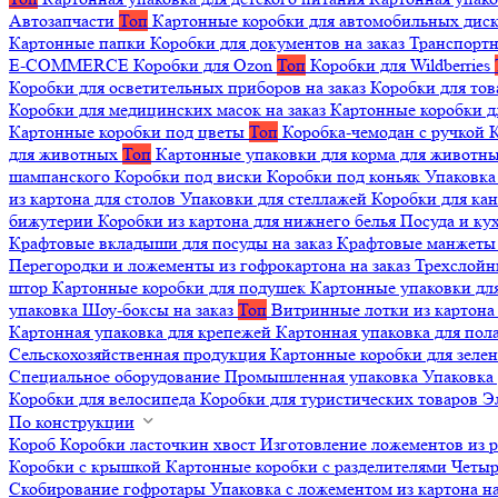
Автозапчасти
Топ
Картонные коробки для автомобильных дис
Картонные папки
Коробки для документов на заказ
Транспортн
E-COMMERCE
Коробки для Ozon
Топ
Коробки для Wildberries
Коробки для осветительных приборов на заказ
Коробки для то
Коробки для медицинских масок на заказ
Картонные коробки д
Картонные коробки под цветы
Топ
Коробка-чемодан с ручкой
К
для животных
Топ
Картонные упаковки для корма для животн
шампанского
Коробки под виски
Коробки под коньяк
Упаковка
из картона для столов
Упаковки для стеллажей
Коробки для ка
бижутерии
Коробки из картона для нижнего белья
Посуда и к
Крафтовые вкладыши для посуды на заказ
Крафтовые манжеты д
Перегородки и ложементы из гофрокартона на заказ
Трехслойн
штор
Картонные коробки для подушек
Картонные упаковки дл
упаковка
Шоу-боксы на заказ
Топ
Витринные лотки из картона 
Картонная упаковка для крепежей
Картонная упаковка для пол
Сельскохозяйственная продукция
Картонные коробки для зеле
Специальное оборудование
Промышленная упаковка
Упаковка 
Коробки для велосипеда
Коробки для туристических товаров
Э
По конструкции
Короб
Коробки ласточкин хвост
Изготовление ложементов из 
Коробки с крышкой
Картонные коробки с разделителями
Четыр
Скобирование гофротары
Упаковка с ложементом из картона на