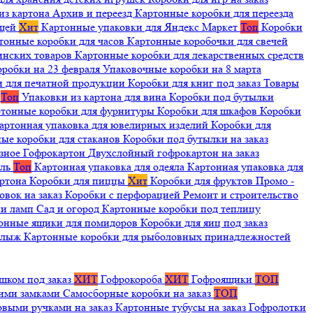
из картона
Архив и переезд
Картонные коробки для переезда
ещей
Хит
Картонные упаковки для Яндекс Маркет
Топ
Коробки
тонные коробки для часов
Картонные коробочки для свечей
инских товаров
Картонные коробки для лекарственных средств
оробки на 23 февраля
Упаковочные коробки на 8 марта
и для печатной продукции
Коробки для книг под заказ
Товары
я
Топ
Упаковки из картона для вина
Коробки под бутылки
тонные коробки для фурнитуры
Коробки для шкафов
Коробки
артонная упаковка для ювелирных изделий
Коробки для
ые коробки для стаканов
Коробки под бутылки на заказ
зное
Гофрокартон
Двухслойный гофрокартон на заказ
иль
Топ
Картонная упаковка для одеяла
Картонная упаковка для
артона
Коробки для пиццы
Хит
Коробки для фруктов
Промо -
овок на заказ
Коробки с перфорацией
Ремонт и строительство
ии ламп
Сад и огород
Картонные коробки под теплицу
онные ящики для помидоров
Коробки для яиц под заказ
я лыж
Картонные коробки для рыболовных принадлежностей
шком под заказ
ХИТ
Гофрокороба
ХИТ
Гофроящики
ТОП
щими замками
Самосборные коробки на заказ
ТОП
овыми ручками на заказ
Картонные тубусы на заказ
Гофролотки