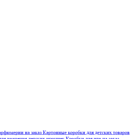
арфюмерии на заказ
Картонные коробки для детских товаров
для хранения детских игрушек
Коробки для игр на заказ