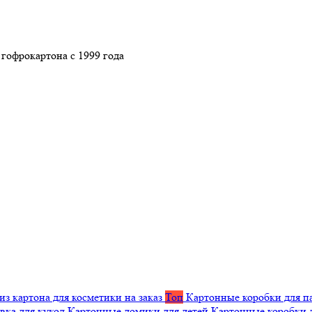
гофрокартона с 1999 года
из картона для косметики на заказ
Топ
Картонные коробки для п
вка для кукол
Картонные домики для детей
Картонные коробки 