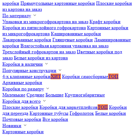
коробки
Прямоугольные картонные коробки
Плоские коробки
из картона на заказ
По материалу
Упаковки из микрогофрокартона на заказ
Крафт коробки
Коробки из пятислойного гофрокартона
Картонные коробки
из микрогофрокартона
Кашированные коробки
Лакированные коробки
Глянцевые коробки
Ламинированные
коробки
Влагостойкая картонная упаковка на заказ
Трехслойный гофрокартон на заказ
Цветные коробки под
заказ
Белые коробки из картона
Коробки в наличии
Популярные конструкции
4-х клапанные коробки
ХИТ
Коробки самосборные
ТОП
Архивные коробки
Коробки по размеру
Маленькие
Средние
Большие
Крупногабаритные
Коробки для всего
Плоские коробки
Коробки для маркетплейсов
ТОП
Коробки
для переезда
Картонные тубусы
Гофролоток
Белые коробки
Почтовые коробки
Все коробки
Новинки
Картонные коробки