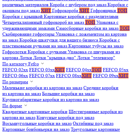
различных материалов
Короба с шубером под заказ
Коробки с
окошком под заказ
ХИТ
Гофрокороба
ХИТ
Гофроящики
ТОП
Коробки с крышкой
Картонные коробки с разделителями
Четырехклапанный гофрокороб на заказ
ТОП
Упаковка с
удерживающими замками
Самосборные коробки на заказ
ТОП
Скобирование гофротары
Упаковка с ложементом из картона
на заказ
Коробки-шкатулки для вашего бизнеса
Коробки с
пластиковыми ручками на заказ
Картонные тубусы на заказ
Гофролотки
Коробки с ручками
Упаковка со шнурками из
картона
Лотки
Лотки "крышка-дно"
Лотки "телевизор"
По каталогу Fefco
FEFCO 02xx
FEFCO 03xx
ХИТ
FEFCO 04xx
ТОП
FEFCO 05xx
FEFCO 06xx
FEFCO 07xx
FEFCO 08xx
ХИТ
FEFCO 09xx
ХИТ
По размерам
Маленькие коробки из картона на заказ
Средние коробки
из картона на заказ
Большие коробки на заказ
Крупногабаритные коробки из картона на заказ
По форме
Квадратные картонные коробки
Шестигранные коробки из
картона на заказ
Конусные коробки под заказ
Восьмиугольные коробки на заказ
Октабины под заказ
Картонные бонбоньерки на заказ
Треугольные картонные