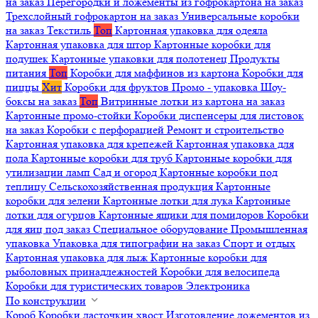
на заказ
Перегородки и ложементы из гофрокартона на заказ
Трехслойный гофрокартон на заказ
Универсальные коробки
на заказ
Текстиль
Топ
Картонная упаковка для одеяла
Картонная упаковка для штор
Картонные коробки для
подушек
Картонные упаковки для полотенец
Продукты
питания
Топ
Коробки для маффинов из картона
Коробки для
пиццы
Хит
Коробки для фруктов
Промо - упаковка
Шоу-
боксы на заказ
Топ
Витринные лотки из картона на заказ
Картонные промо-стойки
Коробки диспенсеры для листовок
на заказ
Коробки с перфорацией
Ремонт и строительство
Картонная упаковка для крепежей
Картонная упаковка для
пола
Картонные коробки для труб
Картонные коробки для
утилизации ламп
Сад и огород
Картонные коробки под
теплицу
Сельскохозяйственная продукция
Картонные
коробки для зелени
Картонные лотки для лука
Картонные
лотки для огурцов
Картонные ящики для помидоров
Коробки
для яиц под заказ
Специальное оборудование
Промышленная
упаковка
Упаковка для типографии на заказ
Спорт и отдых
Картонная упаковка для лыж
Картонные коробки для
рыболовных принадлежностей
Коробки для велосипеда
Коробки для туристических товаров
Электроника
По конструкции
Короб
Коробки ласточкин хвост
Изготовление ложементов из