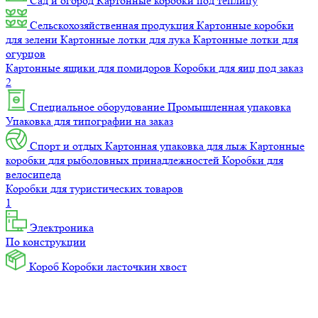
Сад и огород
Картонные коробки под теплицу
Сельскохозяйственная продукция
Картонные коробки
для зелени
Картонные лотки для лука
Картонные лотки для
огурцов
Картонные ящики для помидоров
Коробки для яиц под заказ
2
Специальное оборудование
Промышленная упаковка
Упаковка для типографии на заказ
Спорт и отдых
Картонная упаковка для лыж
Картонные
коробки для рыболовных принадлежностей
Коробки для
велосипеда
Коробки для туристических товаров
1
Электроника
По конструкции
Короб
Коробки ласточкин хвост