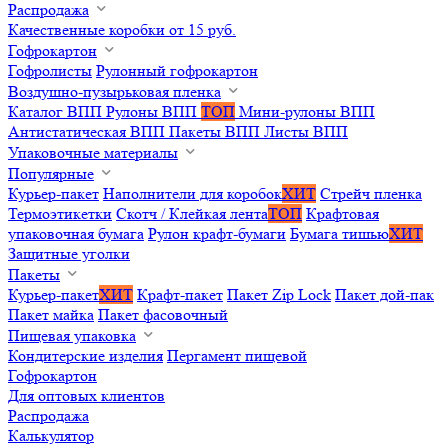
Распродажа
Качественные коробки от 15 руб.
Гофрокартон
Гофролисты
Рулонный гофрокартон
Воздушно-пузырьковая пленка
Каталог ВПП
Рулоны ВПП
ТОП
Мини-рулоны ВПП
Антистатическая ВПП
Пакеты ВПП
Листы ВПП
Упаковочные материалы
Популярные
Курьер-пакет
Наполнители для коробок
ХИТ
Стрейч пленка
Термоэтикетки
Скотч / Клейкая лента
ТОП
Крафтовая
упаковочная бумага
Рулон крафт-бумаги
Бумага тишью
ХИТ
Защитные уголки
Пакеты
Курьер-пакет
ХИТ
Крафт-пакет
Пакет Zip Lock
Пакет дой-пак
Пакет майка
Пакет фасовочный
Пищевая упаковка
Кондитерские изделия
Пергамент пищевой
Гофрокартон
Для оптовых клиентов
Распродажа
Калькулятор