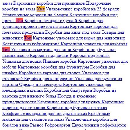
заказ
Картонные коробки для праздников
Подарочные
коробки на заказ
Хит
Упаковочные коробки на 23 февраля
Упаковочные коробки на 8 марта
Картонные коробки под
цветы
Топ
Коробка-чемодан с ручкой
Коробки для
транспортировки цветов на заказ
Картонные коробки для
печатной продукции
Коробки для книг под заказ
Товары для
животных
Топ
Картонные упаковки для корма для животных
Когтеточки из гофрокартона
Картонная упаковка для алкоголя
Топ
Упаковки из картона для вина
Коробки под бутылки
шампанского
Коробки под виски
Коробки под коньяк
Упаковка для водки
Пивные коробки
Картонные упаковки для
мебели
Картонные коробки для фурнитуры
Коробки для
шкафов
Коробки из картона для столов
Упаковки для
стеллажей
Коробки для канцелярии
Упаковка для бумаги из
картона
Одежда и аксессуары
Картонная упаковка для
ювелирных изделий
Коробки для бижутерии
Коробки из
картона для нижнего белья
Посуда и кухонные
принадлежности
Картонные коробки для кружек
Картонные
коробки для стаканов
Коробки под бутылки на заказ
Крафтовые вкладыши для посуды на заказ
Крафтовые
манжеты для стаканов на заказ
Упаковочные коробки для
бокалов вина
Разное
Гофрокартон
Двухслойный гофрокартон