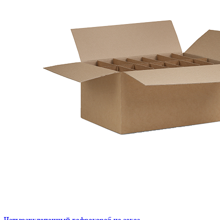
Четырехклапанный гофрокороб на заказ