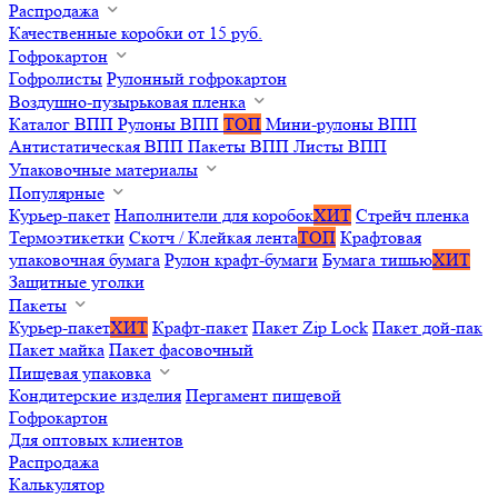
Распродажа
Качественные коробки от 15 руб.
Гофрокартон
Гофролисты
Рулонный гофрокартон
Воздушно-пузырьковая пленка
Каталог ВПП
Рулоны ВПП
ТОП
Мини-рулоны ВПП
Антистатическая ВПП
Пакеты ВПП
Листы ВПП
Упаковочные материалы
Популярные
Курьер-пакет
Наполнители для коробок
ХИТ
Стрейч пленка
Термоэтикетки
Скотч / Клейкая лента
ТОП
Крафтовая
упаковочная бумага
Рулон крафт-бумаги
Бумага тишью
ХИТ
Защитные уголки
Пакеты
Курьер-пакет
ХИТ
Крафт-пакет
Пакет Zip Lock
Пакет дой-пак
Пакет майка
Пакет фасовочный
Пищевая упаковка
Кондитерские изделия
Пергамент пищевой
Гофрокартон
Для оптовых клиентов
Распродажа
Калькулятор