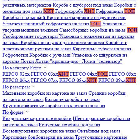
различных материалов
Короба с шубером под заказ
Коробки с
окошком под заказ
ХИТ
Гофрокороба
ХИТ
Гофроящики
ТОП
Коробки с крышкой
Картонные коробки с разделителями
Четырехклапанный гофрокороб на заказ
ТОП
Упаковка с
удерживающими замками
Самосборные коробки на заказ
ТОП
Скобирование гофротары
Упаковка с ложементом из картона
на заказ
Коробки-шкатулки для вашего бизнеса
Коробки с
пластиковыми ручками на заказ
Картонные тубусы на заказ
Гофролотки
Коробки с ручками
Упаковка со шнурками из
картона
Лотки
Лотки "крышка-дно"
Лотки "телевизор"
По каталогу Fefco
FEFCO 02xx
FEFCO 03xx
ХИТ
FEFCO 04xx
ТОП
FEFCO 05xx
FEFCO 06xx
FEFCO 07xx
FEFCO 08xx
ХИТ
FEFCO 09xx
ХИТ
По размерам
Маленькие коробки из картона на заказ
Средние коробки
из картона на заказ
Большие коробки на заказ
Крупногабаритные коробки из картона на заказ
По форме
Квадратные картонные коробки
Шестигранные коробки из
картона на заказ
Конусные коробки под заказ
Восьмиугольные коробки на заказ
Октабины под заказ
Картонные бонбоньерки на заказ
Треугольные картонные