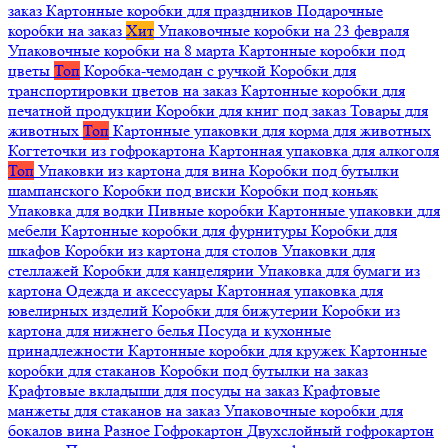
заказ
Картонные коробки для праздников
Подарочные
коробки на заказ
Хит
Упаковочные коробки на 23 февраля
Упаковочные коробки на 8 марта
Картонные коробки под
цветы
Топ
Коробка-чемодан с ручкой
Коробки для
транспортировки цветов на заказ
Картонные коробки для
печатной продукции
Коробки для книг под заказ
Товары для
животных
Топ
Картонные упаковки для корма для животных
Когтеточки из гофрокартона
Картонная упаковка для алкоголя
Топ
Упаковки из картона для вина
Коробки под бутылки
шампанского
Коробки под виски
Коробки под коньяк
Упаковка для водки
Пивные коробки
Картонные упаковки для
мебели
Картонные коробки для фурнитуры
Коробки для
шкафов
Коробки из картона для столов
Упаковки для
стеллажей
Коробки для канцелярии
Упаковка для бумаги из
картона
Одежда и аксессуары
Картонная упаковка для
ювелирных изделий
Коробки для бижутерии
Коробки из
картона для нижнего белья
Посуда и кухонные
принадлежности
Картонные коробки для кружек
Картонные
коробки для стаканов
Коробки под бутылки на заказ
Крафтовые вкладыши для посуды на заказ
Крафтовые
манжеты для стаканов на заказ
Упаковочные коробки для
бокалов вина
Разное
Гофрокартон
Двухслойный гофрокартон