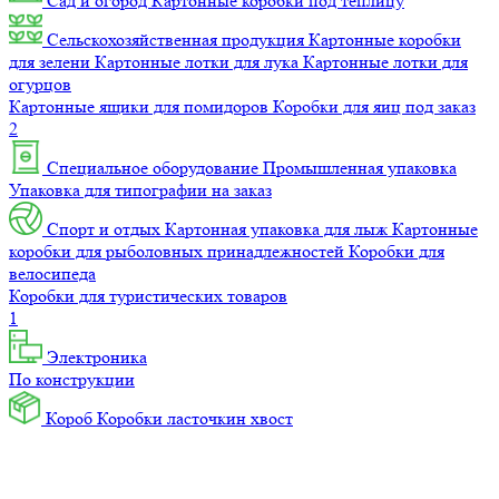
Сад и огород
Картонные коробки под теплицу
Сельскохозяйственная продукция
Картонные коробки
для зелени
Картонные лотки для лука
Картонные лотки для
огурцов
Картонные ящики для помидоров
Коробки для яиц под заказ
2
Специальное оборудование
Промышленная упаковка
Упаковка для типографии на заказ
Спорт и отдых
Картонная упаковка для лыж
Картонные
коробки для рыболовных принадлежностей
Коробки для
велосипеда
Коробки для туристических товаров
1
Электроника
По конструкции
Короб
Коробки ласточкин хвост