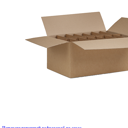
Четырехклапанный гофрокороб на заказ