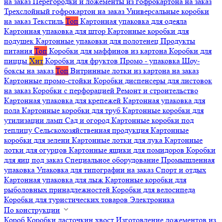
на заказ
Перегородки и ложементы из гофрокартона на заказ
Трехслойный гофрокартон на заказ
Универсальные коробки
на заказ
Текстиль
Топ
Картонная упаковка для одеяла
Картонная упаковка для штор
Картонные коробки для
подушек
Картонные упаковки для полотенец
Продукты
питания
Топ
Коробки для маффинов из картона
Коробки для
пиццы
Хит
Коробки для фруктов
Промо - упаковка
Шоу-
боксы на заказ
Топ
Витринные лотки из картона на заказ
Картонные промо-стойки
Коробки диспенсеры для листовок
на заказ
Коробки с перфорацией
Ремонт и строительство
Картонная упаковка для крепежей
Картонная упаковка для
пола
Картонные коробки для труб
Картонные коробки для
утилизации ламп
Сад и огород
Картонные коробки под
теплицу
Сельскохозяйственная продукция
Картонные
коробки для зелени
Картонные лотки для лука
Картонные
лотки для огурцов
Картонные ящики для помидоров
Коробки
для яиц под заказ
Специальное оборудование
Промышленная
упаковка
Упаковка для типографии на заказ
Спорт и отдых
Картонная упаковка для лыж
Картонные коробки для
рыболовных принадлежностей
Коробки для велосипеда
Коробки для туристических товаров
Электроника
По конструкции
Короб
Коробки ласточкин хвост
Изготовление ложементов из