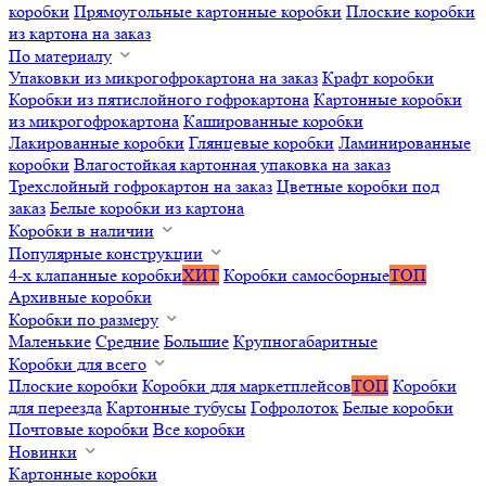
коробки
Прямоугольные картонные коробки
Плоские коробки
из картона на заказ
По материалу
Упаковки из микрогофрокартона на заказ
Крафт коробки
Коробки из пятислойного гофрокартона
Картонные коробки
из микрогофрокартона
Кашированные коробки
Лакированные коробки
Глянцевые коробки
Ламинированные
коробки
Влагостойкая картонная упаковка на заказ
Трехслойный гофрокартон на заказ
Цветные коробки под
заказ
Белые коробки из картона
Коробки в наличии
Популярные конструкции
4-х клапанные коробки
ХИТ
Коробки самосборные
ТОП
Архивные коробки
Коробки по размеру
Маленькие
Средние
Большие
Крупногабаритные
Коробки для всего
Плоские коробки
Коробки для маркетплейсов
ТОП
Коробки
для переезда
Картонные тубусы
Гофролоток
Белые коробки
Почтовые коробки
Все коробки
Новинки
Картонные коробки