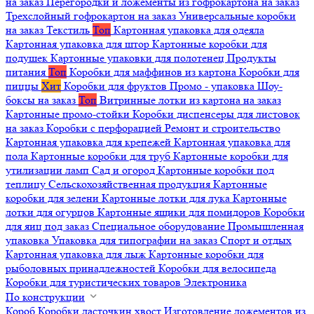
на заказ
Перегородки и ложементы из гофрокартона на заказ
Трехслойный гофрокартон на заказ
Универсальные коробки
на заказ
Текстиль
Топ
Картонная упаковка для одеяла
Картонная упаковка для штор
Картонные коробки для
подушек
Картонные упаковки для полотенец
Продукты
питания
Топ
Коробки для маффинов из картона
Коробки для
пиццы
Хит
Коробки для фруктов
Промо - упаковка
Шоу-
боксы на заказ
Топ
Витринные лотки из картона на заказ
Картонные промо-стойки
Коробки диспенсеры для листовок
на заказ
Коробки с перфорацией
Ремонт и строительство
Картонная упаковка для крепежей
Картонная упаковка для
пола
Картонные коробки для труб
Картонные коробки для
утилизации ламп
Сад и огород
Картонные коробки под
теплицу
Сельскохозяйственная продукция
Картонные
коробки для зелени
Картонные лотки для лука
Картонные
лотки для огурцов
Картонные ящики для помидоров
Коробки
для яиц под заказ
Специальное оборудование
Промышленная
упаковка
Упаковка для типографии на заказ
Спорт и отдых
Картонная упаковка для лыж
Картонные коробки для
рыболовных принадлежностей
Коробки для велосипеда
Коробки для туристических товаров
Электроника
По конструкции
Короб
Коробки ласточкин хвост
Изготовление ложементов из