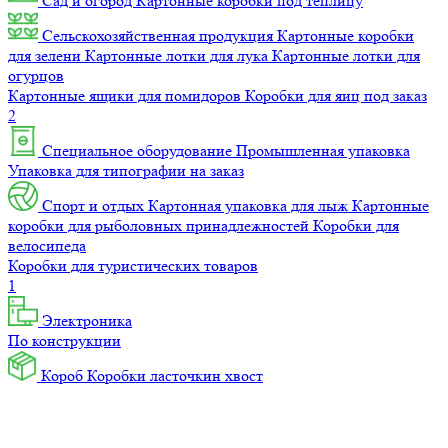
Сад и огород
Картонные коробки под теплицу
Сельскохозяйственная продукция
Картонные коробки
для зелени
Картонные лотки для лука
Картонные лотки для
огурцов
Картонные ящики для помидоров
Коробки для яиц под заказ
2
Специальное оборудование
Промышленная упаковка
Упаковка для типографии на заказ
Спорт и отдых
Картонная упаковка для лыж
Картонные
коробки для рыболовных принадлежностей
Коробки для
велосипеда
Коробки для туристических товаров
1
Электроника
По конструкции
Короб
Коробки ласточкин хвост