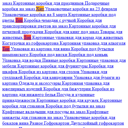
заказ
Картонные коробки для праздников
Подарочные
коробки на заказ
Хит
Упаковочные коробки на 23 февраля
Упаковочные коробки на 8 марта
Картонные коробки под
цветы
Топ
Коробка-чемодан с ручкой
Коробки для
транспортировки цветов на заказ
Картонные коробки для
печатной продукции
Коробки для книг под заказ
Товары для
животных
Топ
Картонные упаковки для корма для животных
Когтеточки из гофрокартона
Картонная упаковка для алкоголя
Топ
Упаковки из картона для вина
Коробки под бутылки
шампанского
Коробки под виски
Коробки под коньяк
Упаковка для водки
Пивные коробки
Картонные упаковки для
мебели
Картонные коробки для фурнитуры
Коробки для
шкафов
Коробки из картона для столов
Упаковки для
стеллажей
Коробки для канцелярии
Упаковка для бумаги из
картона
Одежда и аксессуары
Картонная упаковка для
ювелирных изделий
Коробки для бижутерии
Коробки из
картона для нижнего белья
Посуда и кухонные
принадлежности
Картонные коробки для кружек
Картонные
коробки для стаканов
Коробки под бутылки на заказ
Крафтовые вкладыши для посуды на заказ
Крафтовые
манжеты для стаканов на заказ
Упаковочные коробки для
бокалов вина
Разное
Гофрокартон
Двухслойный гофрокартон