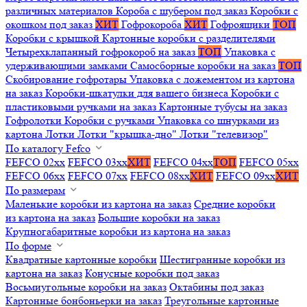
различных материалов
Короба с шубером под заказ
Коробки с
окошком под заказ
ХИТ
Гофрокороба
ХИТ
Гофроящики
ТОП
Коробки с крышкой
Картонные коробки с разделителями
Четырехклапанный гофрокороб на заказ
ТОП
Упаковка с
удерживающими замками
Самосборные коробки на заказ
ТОП
Скобирование гофротары
Упаковка с ложементом из картона
на заказ
Коробки-шкатулки для вашего бизнеса
Коробки с
пластиковыми ручками на заказ
Картонные тубусы на заказ
Гофролотки
Коробки с ручками
Упаковка со шнурками из
картона
Лотки
Лотки "крышка-дно"
Лотки "телевизор"
По каталогу Fefco
FEFCO 02xx
FEFCO 03xx
ХИТ
FEFCO 04xx
ТОП
FEFCO 05xx
FEFCO 06xx
FEFCO 07xx
FEFCO 08xx
ХИТ
FEFCO 09xx
ХИТ
По размерам
Маленькие коробки из картона на заказ
Средние коробки
из картона на заказ
Большие коробки на заказ
Крупногабаритные коробки из картона на заказ
По форме
Квадратные картонные коробки
Шестигранные коробки из
картона на заказ
Конусные коробки под заказ
Восьмиугольные коробки на заказ
Октабины под заказ
Картонные бонбоньерки на заказ
Треугольные картонные