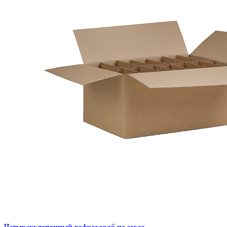
Четырехклапанный гофрокороб на заказ