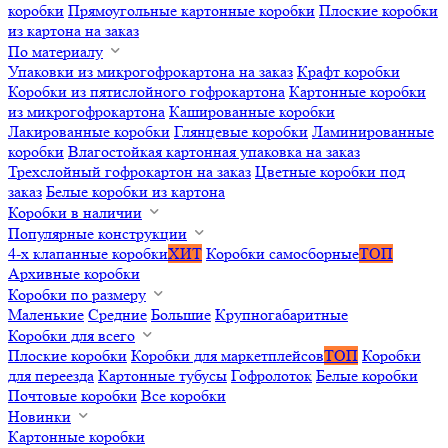
коробки
Прямоугольные картонные коробки
Плоские коробки
из картона на заказ
По материалу
Упаковки из микрогофрокартона на заказ
Крафт коробки
Коробки из пятислойного гофрокартона
Картонные коробки
из микрогофрокартона
Кашированные коробки
Лакированные коробки
Глянцевые коробки
Ламинированные
коробки
Влагостойкая картонная упаковка на заказ
Трехслойный гофрокартон на заказ
Цветные коробки под
заказ
Белые коробки из картона
Коробки в наличии
Популярные конструкции
4-х клапанные коробки
ХИТ
Коробки самосборные
ТОП
Архивные коробки
Коробки по размеру
Маленькие
Средние
Большие
Крупногабаритные
Коробки для всего
Плоские коробки
Коробки для маркетплейсов
ТОП
Коробки
для переезда
Картонные тубусы
Гофролоток
Белые коробки
Почтовые коробки
Все коробки
Новинки
Картонные коробки