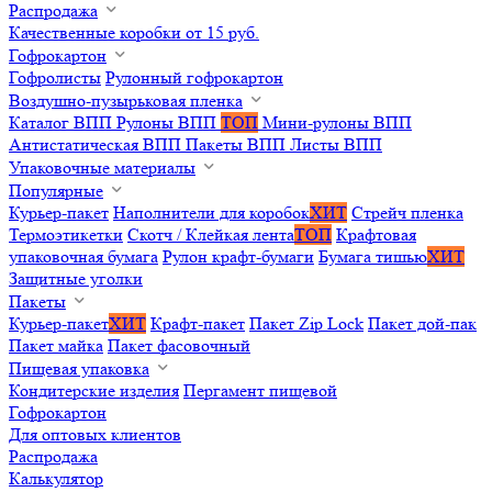
Распродажа
Качественные коробки от 15 руб.
Гофрокартон
Гофролисты
Рулонный гофрокартон
Воздушно-пузырьковая пленка
Каталог ВПП
Рулоны ВПП
ТОП
Мини-рулоны ВПП
Антистатическая ВПП
Пакеты ВПП
Листы ВПП
Упаковочные материалы
Популярные
Курьер-пакет
Наполнители для коробок
ХИТ
Стрейч пленка
Термоэтикетки
Скотч / Клейкая лента
ТОП
Крафтовая
упаковочная бумага
Рулон крафт-бумаги
Бумага тишью
ХИТ
Защитные уголки
Пакеты
Курьер-пакет
ХИТ
Крафт-пакет
Пакет Zip Lock
Пакет дой-пак
Пакет майка
Пакет фасовочный
Пищевая упаковка
Кондитерские изделия
Пергамент пищевой
Гофрокартон
Для оптовых клиентов
Распродажа
Калькулятор