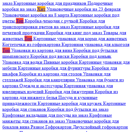
заказ
Картонные коробки для праздников
Подарочные
коробки на заказ
Хит
Упаковочные коробки на 23 февраля
Упаковочные коробки на 8 марта
Картонные коробки под
цветы
Топ
Коробка-чемодан с ручкой
Коробки для
транспортировки цветов на заказ
Картонные коробки для
печатной продукции
Коробки для книг под заказ
Товары для
животных
Топ
Картонные упаковки для корма для животных
Когтеточки из гофрокартона
Картонная упаковка для алкоголя
Топ
Упаковки из картона для вина
Коробки под бутылки
шампанского
Коробки под виски
Коробки под коньяк
Упаковка для водки
Пивные коробки
Картонные упаковки для
мебели
Картонные коробки для фурнитуры
Коробки для
шкафов
Коробки из картона для столов
Упаковки для
стеллажей
Коробки для канцелярии
Упаковка для бумаги из
картона
Одежда и аксессуары
Картонная упаковка для
ювелирных изделий
Коробки для бижутерии
Коробки из
картона для нижнего белья
Посуда и кухонные
принадлежности
Картонные коробки для кружек
Картонные
коробки для стаканов
Коробки под бутылки на заказ
Крафтовые вкладыши для посуды на заказ
Крафтовые
манжеты для стаканов на заказ
Упаковочные коробки для
бокалов вина
Разное
Гофрокартон
Двухслойный гофрокартон