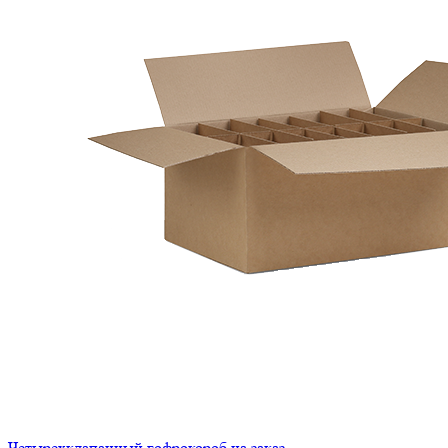
Четырехклапанный гофрокороб на заказ