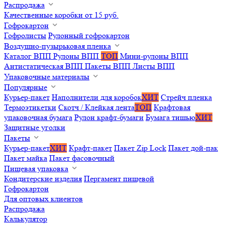
Распродажа
Качественные коробки от 15 руб.
Гофрокартон
Гофролисты
Рулонный гофрокартон
Воздушно-пузырьковая пленка
Каталог ВПП
Рулоны ВПП
ТОП
Мини-рулоны ВПП
Антистатическая ВПП
Пакеты ВПП
Листы ВПП
Упаковочные материалы
Популярные
Курьер-пакет
Наполнители для коробок
ХИТ
Стрейч пленка
Термоэтикетки
Скотч / Клейкая лента
ТОП
Крафтовая
упаковочная бумага
Рулон крафт-бумаги
Бумага тишью
ХИТ
Защитные уголки
Пакеты
Курьер-пакет
ХИТ
Крафт-пакет
Пакет Zip Lock
Пакет дой-пак
Пакет майка
Пакет фасовочный
Пищевая упаковка
Кондитерские изделия
Пергамент пищевой
Гофрокартон
Для оптовых клиентов
Распродажа
Калькулятор