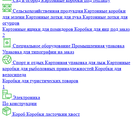
Сад и огород
Картонные коробки под теплицу
Сельскохозяйственная продукция
Картонные коробки
для зелени
Картонные лотки для лука
Картонные лотки для
огурцов
Картонные ящики для помидоров
Коробки для яиц под заказ
2
Специальное оборудование
Промышленная упаковка
Упаковка для типографии на заказ
Спорт и отдых
Картонная упаковка для лыж
Картонные
коробки для рыболовных принадлежностей
Коробки для
велосипеда
Коробки для туристических товаров
1
Электроника
По конструкции
Короб
Коробки ласточкин хвост