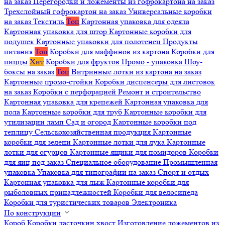
на заказ
Перегородки и ложементы из гофрокартона на заказ
Трехслойный гофрокартон на заказ
Универсальные коробки
на заказ
Текстиль
Топ
Картонная упаковка для одеяла
Картонная упаковка для штор
Картонные коробки для
подушек
Картонные упаковки для полотенец
Продукты
питания
Топ
Коробки для маффинов из картона
Коробки для
пиццы
Хит
Коробки для фруктов
Промо - упаковка
Шоу-
боксы на заказ
Топ
Витринные лотки из картона на заказ
Картонные промо-стойки
Коробки диспенсеры для листовок
на заказ
Коробки с перфорацией
Ремонт и строительство
Картонная упаковка для крепежей
Картонная упаковка для
пола
Картонные коробки для труб
Картонные коробки для
утилизации ламп
Сад и огород
Картонные коробки под
теплицу
Сельскохозяйственная продукция
Картонные
коробки для зелени
Картонные лотки для лука
Картонные
лотки для огурцов
Картонные ящики для помидоров
Коробки
для яиц под заказ
Специальное оборудование
Промышленная
упаковка
Упаковка для типографии на заказ
Спорт и отдых
Картонная упаковка для лыж
Картонные коробки для
рыболовных принадлежностей
Коробки для велосипеда
Коробки для туристических товаров
Электроника
По конструкции
Короб
Коробки ласточкин хвост
Изготовление ложементов из