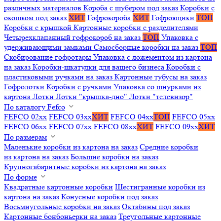
различных материалов
Короба с шубером под заказ
Коробки с
окошком под заказ
ХИТ
Гофрокороба
ХИТ
Гофроящики
ТОП
Коробки с крышкой
Картонные коробки с разделителями
Четырехклапанный гофрокороб на заказ
ТОП
Упаковка с
удерживающими замками
Самосборные коробки на заказ
ТОП
Скобирование гофротары
Упаковка с ложементом из картона
на заказ
Коробки-шкатулки для вашего бизнеса
Коробки с
пластиковыми ручками на заказ
Картонные тубусы на заказ
Гофролотки
Коробки с ручками
Упаковка со шнурками из
картона
Лотки
Лотки "крышка-дно"
Лотки "телевизор"
По каталогу Fefco
FEFCO 02xx
FEFCO 03xx
ХИТ
FEFCO 04xx
ТОП
FEFCO 05xx
FEFCO 06xx
FEFCO 07xx
FEFCO 08xx
ХИТ
FEFCO 09xx
ХИТ
По размерам
Маленькие коробки из картона на заказ
Средние коробки
из картона на заказ
Большие коробки на заказ
Крупногабаритные коробки из картона на заказ
По форме
Квадратные картонные коробки
Шестигранные коробки из
картона на заказ
Конусные коробки под заказ
Восьмиугольные коробки на заказ
Октабины под заказ
Картонные бонбоньерки на заказ
Треугольные картонные