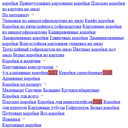
коробки
Прямоугольные картонные коробки
Плоские коробки
из картона на заказ
По материалу
Упаковки из микрогофрокартона на заказ
Крафт коробки
Коробки из пятислойного гофрокартона
Картонные коробки
из микрогофрокартона
Кашированные коробки
Лакированные коробки
Глянцевые коробки
Ламинированные
коробки
Влагостойкая картонная упаковка на заказ
Трехслойный гофрокартон на заказ
Цветные коробки под
заказ
Белые коробки из картона
Коробки в наличии
Популярные конструкции
4-х клапанные коробки
ХИТ
Коробки самосборные
ТОП
Архивные коробки
Коробки по размеру
Маленькие
Средние
Большие
Крупногабаритные
Коробки для всего
Плоские коробки
Коробки для маркетплейсов
ТОП
Коробки
для переезда
Картонные тубусы
Гофролоток
Белые коробки
Почтовые коробки
Все коробки
Новинки
Картонные коробки