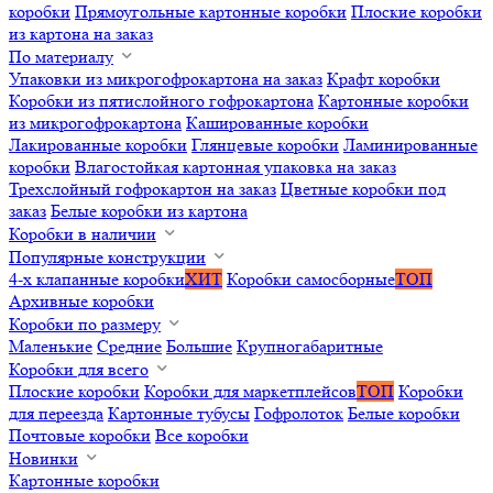
коробки
Прямоугольные картонные коробки
Плоские коробки
из картона на заказ
По материалу
Упаковки из микрогофрокартона на заказ
Крафт коробки
Коробки из пятислойного гофрокартона
Картонные коробки
из микрогофрокартона
Кашированные коробки
Лакированные коробки
Глянцевые коробки
Ламинированные
коробки
Влагостойкая картонная упаковка на заказ
Трехслойный гофрокартон на заказ
Цветные коробки под
заказ
Белые коробки из картона
Коробки в наличии
Популярные конструкции
4-х клапанные коробки
ХИТ
Коробки самосборные
ТОП
Архивные коробки
Коробки по размеру
Маленькие
Средние
Большие
Крупногабаритные
Коробки для всего
Плоские коробки
Коробки для маркетплейсов
ТОП
Коробки
для переезда
Картонные тубусы
Гофролоток
Белые коробки
Почтовые коробки
Все коробки
Новинки
Картонные коробки