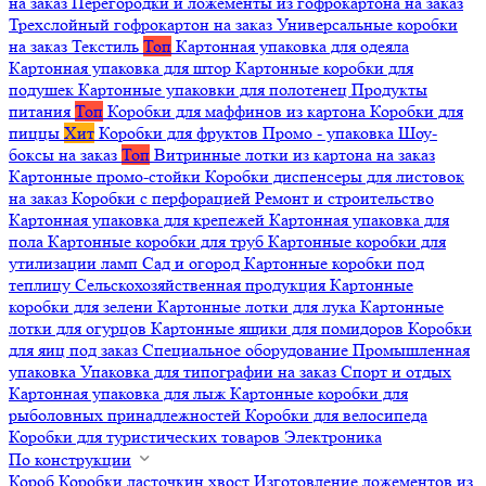
на заказ
Перегородки и ложементы из гофрокартона на заказ
Трехслойный гофрокартон на заказ
Универсальные коробки
на заказ
Текстиль
Топ
Картонная упаковка для одеяла
Картонная упаковка для штор
Картонные коробки для
подушек
Картонные упаковки для полотенец
Продукты
питания
Топ
Коробки для маффинов из картона
Коробки для
пиццы
Хит
Коробки для фруктов
Промо - упаковка
Шоу-
боксы на заказ
Топ
Витринные лотки из картона на заказ
Картонные промо-стойки
Коробки диспенсеры для листовок
на заказ
Коробки с перфорацией
Ремонт и строительство
Картонная упаковка для крепежей
Картонная упаковка для
пола
Картонные коробки для труб
Картонные коробки для
утилизации ламп
Сад и огород
Картонные коробки под
теплицу
Сельскохозяйственная продукция
Картонные
коробки для зелени
Картонные лотки для лука
Картонные
лотки для огурцов
Картонные ящики для помидоров
Коробки
для яиц под заказ
Специальное оборудование
Промышленная
упаковка
Упаковка для типографии на заказ
Спорт и отдых
Картонная упаковка для лыж
Картонные коробки для
рыболовных принадлежностей
Коробки для велосипеда
Коробки для туристических товаров
Электроника
По конструкции
Короб
Коробки ласточкин хвост
Изготовление ложементов из