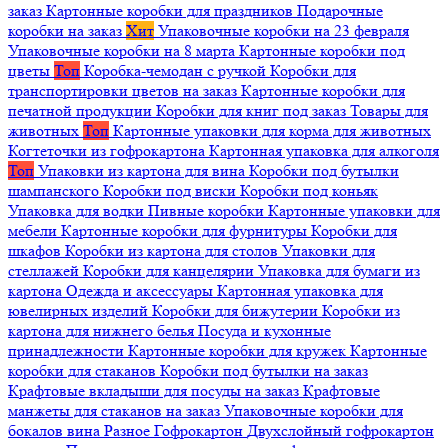
заказ
Картонные коробки для праздников
Подарочные
коробки на заказ
Хит
Упаковочные коробки на 23 февраля
Упаковочные коробки на 8 марта
Картонные коробки под
цветы
Топ
Коробка-чемодан с ручкой
Коробки для
транспортировки цветов на заказ
Картонные коробки для
печатной продукции
Коробки для книг под заказ
Товары для
животных
Топ
Картонные упаковки для корма для животных
Когтеточки из гофрокартона
Картонная упаковка для алкоголя
Топ
Упаковки из картона для вина
Коробки под бутылки
шампанского
Коробки под виски
Коробки под коньяк
Упаковка для водки
Пивные коробки
Картонные упаковки для
мебели
Картонные коробки для фурнитуры
Коробки для
шкафов
Коробки из картона для столов
Упаковки для
стеллажей
Коробки для канцелярии
Упаковка для бумаги из
картона
Одежда и аксессуары
Картонная упаковка для
ювелирных изделий
Коробки для бижутерии
Коробки из
картона для нижнего белья
Посуда и кухонные
принадлежности
Картонные коробки для кружек
Картонные
коробки для стаканов
Коробки под бутылки на заказ
Крафтовые вкладыши для посуды на заказ
Крафтовые
манжеты для стаканов на заказ
Упаковочные коробки для
бокалов вина
Разное
Гофрокартон
Двухслойный гофрокартон