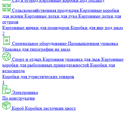
Сад и огород
Картонные коробки под теплицу
Сельскохозяйственная продукция
Картонные коробки
для зелени
Картонные лотки для лука
Картонные лотки для
огурцов
Картонные ящики для помидоров
Коробки для яиц под заказ
2
Специальное оборудование
Промышленная упаковка
Упаковка для типографии на заказ
Спорт и отдых
Картонная упаковка для лыж
Картонные
коробки для рыболовных принадлежностей
Коробки для
велосипеда
Коробки для туристических товаров
1
Электроника
По конструкции
Короб
Коробки ласточкин хвост