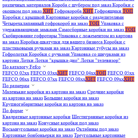
различных материалов
Короба с шубером под заказ
Коробки с
окошком под заказ
ХИТ
Гофрокороба
ХИТ
Гофроящики
ТОП
Коробки с крышкой
Картонные коробки с разделителями
Четырехклапанный гофрокороб на заказ
ТОП
Упаковка с
удерживающими замками
Самосборные коробки на заказ
ТОП
Скобирование гофротары
Упаковка с ложементом из картона
на заказ
Коробки-шкатулки для вашего бизнеса
Коробки с
пластиковыми ручками на заказ
Картонные тубусы на заказ
Гофролотки
Коробки с ручками
Упаковка со шнурками из
картона
Лотки
Лотки "крышка-дно"
Лотки "телевизор"
По каталогу Fefco
FEFCO 02xx
FEFCO 03xx
ХИТ
FEFCO 04xx
ТОП
FEFCO 05xx
FEFCO 06xx
FEFCO 07xx
FEFCO 08xx
ХИТ
FEFCO 09xx
ХИТ
По размерам
Маленькие коробки из картона на заказ
Средние коробки
из картона на заказ
Большие коробки на заказ
Крупногабаритные коробки из картона на заказ
По форме
Квадратные картонные коробки
Шестигранные коробки из
картона на заказ
Конусные коробки под заказ
Восьмиугольные коробки на заказ
Октабины под заказ
Картонные бонбоньерки на заказ
Треугольные картонные