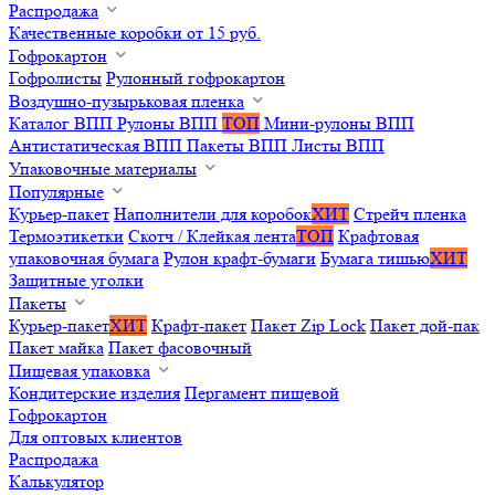
Распродажа
Качественные коробки от 15 руб.
Гофрокартон
Гофролисты
Рулонный гофрокартон
Воздушно-пузырьковая пленка
Каталог ВПП
Рулоны ВПП
ТОП
Мини-рулоны ВПП
Антистатическая ВПП
Пакеты ВПП
Листы ВПП
Упаковочные материалы
Популярные
Курьер-пакет
Наполнители для коробок
ХИТ
Стрейч пленка
Термоэтикетки
Скотч / Клейкая лента
ТОП
Крафтовая
упаковочная бумага
Рулон крафт-бумаги
Бумага тишью
ХИТ
Защитные уголки
Пакеты
Курьер-пакет
ХИТ
Крафт-пакет
Пакет Zip Lock
Пакет дой-пак
Пакет майка
Пакет фасовочный
Пищевая упаковка
Кондитерские изделия
Пергамент пищевой
Гофрокартон
Для оптовых клиентов
Распродажа
Калькулятор