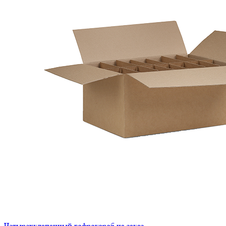
Четырехклапанный гофрокороб на заказ