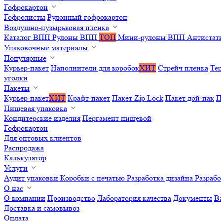
Гофрокартон
Гофролисты
Рулонный гофрокартон
Воздушно-пузырьковая пленка
Каталог ВПП
Рулоны ВПП
ТОП
Мини-рулоны ВПП
Антистат
Упаковочные материалы
Популярные
Курьер-пакет
Наполнители для коробок
ХИТ
Стрейч пленка
Те
уголки
Пакеты
Курьер-пакет
ХИТ
Крафт-пакет
Пакет Zip Lock
Пакет дой-пак
П
Пищевая упаковка
Кондитерские изделия
Пергамент пищевой
Гофрокартон
Для оптовых клиентов
Распродажа
Калькулятор
Услуги
Аудит упаковки
Коробки с печатью
Разработка дизайна
Разраб
О нас
О компании
Производство
Лаборатория качества
Документы
В
Доставка и самовывоз
Оплата