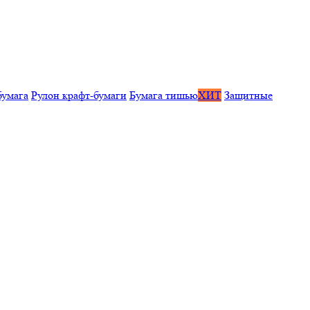
бумага
Рулон крафт-бумаги
Бумага тишью
ХИТ
Защитные