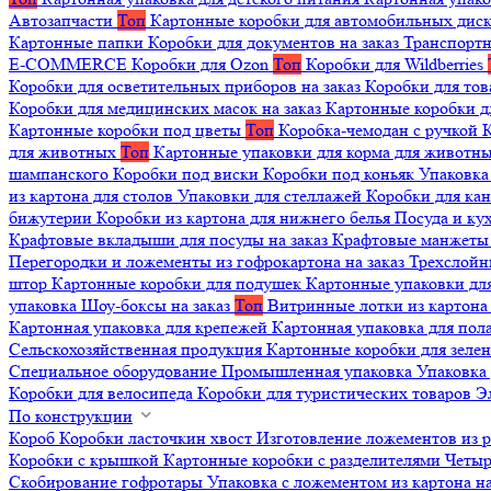
Автозапчасти
Топ
Картонные коробки для автомобильных дис
Картонные папки
Коробки для документов на заказ
Транспортн
E-COMMERCE
Коробки для Ozon
Топ
Коробки для Wildberries
Коробки для осветительных приборов на заказ
Коробки для то
Коробки для медицинских масок на заказ
Картонные коробки д
Картонные коробки под цветы
Топ
Коробка-чемодан с ручкой
К
для животных
Топ
Картонные упаковки для корма для животн
шампанского
Коробки под виски
Коробки под коньяк
Упаковка
из картона для столов
Упаковки для стеллажей
Коробки для ка
бижутерии
Коробки из картона для нижнего белья
Посуда и к
Крафтовые вкладыши для посуды на заказ
Крафтовые манжеты д
Перегородки и ложементы из гофрокартона на заказ
Трехслойн
штор
Картонные коробки для подушек
Картонные упаковки дл
упаковка
Шоу-боксы на заказ
Топ
Витринные лотки из картона 
Картонная упаковка для крепежей
Картонная упаковка для пол
Сельскохозяйственная продукция
Картонные коробки для зеле
Специальное оборудование
Промышленная упаковка
Упаковка 
Коробки для велосипеда
Коробки для туристических товаров
Э
По конструкции
Короб
Коробки ласточкин хвост
Изготовление ложементов из 
Коробки с крышкой
Картонные коробки с разделителями
Четыр
Скобирование гофротары
Упаковка с ложементом из картона на