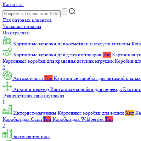
Контакты
Для оптовых клиентов
Упаковка на заказ
По отраслям
Картонные коробки для косметики и средств гигиены
Коро
Картонные коробки для детских товаров
Топ
Картонная уп
Картонные коробки для хранения детских игрушек
Коробки для
2
Автозапчасти
Топ
Картонные коробки для автомобильных
Архив и переезд
Картонные коробки для переезда
Картон
Транспортная тара под заказ
1
Интернет-магазины
Картонные коробки для вещей
Хит
Ка
Коробки для Ozon
Топ
Коробки для Wildberries
Топ
2
Бытовая техника