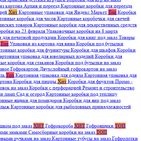
из картона
Архив и переезд
Картонные коробки для переезда
ещей
Хит
Картонные упаковки для Яндекс Маркет
Топ
Коробки
тонные коробки для часов
Картонные коробочки для свечей
инских товаров
Картонные коробки для лекарственных средств
оробки на 23 февраля
Упаковочные коробки на 8 марта
и для печатной продукции
Коробки для книг под заказ
Товары
я
Топ
Упаковки из картона для вина
Коробки под бутылки
тонные коробки для фурнитуры
Коробки для шкафов
Коробки
артонная упаковка для ювелирных изделий
Коробки для
ые коробки для стаканов
Коробки под бутылки на заказ
зное
Гофрокартон
Двухслойный гофрокартон на заказ
иль
Топ
Картонная упаковка для одеяла
Картонная упаковка для
артона
Коробки для пиццы
Хит
Коробки для фруктов
Промо -
овок на заказ
Коробки с перфорацией
Ремонт и строительство
ии ламп
Сад и огород
Картонные коробки под теплицу
онные ящики для помидоров
Коробки для яиц под заказ
я лыж
Картонные коробки для рыболовных принадлежностей
шком под заказ
ХИТ
Гофрокороба
ХИТ
Гофроящики
ТОП
щими замками
Самосборные коробки на заказ
ТОП
овыми ручками на заказ
Картонные тубусы на заказ
Гофролотки