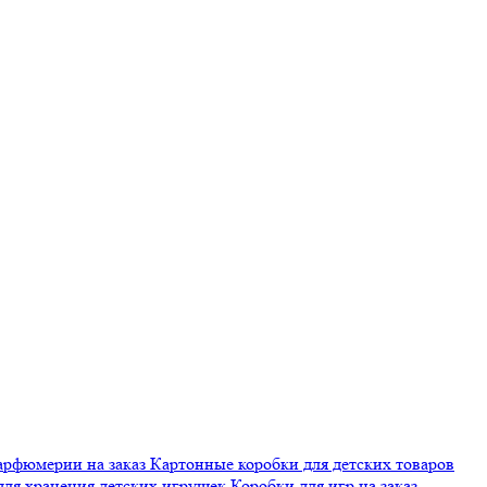
арфюмерии на заказ
Картонные коробки для детских товаров
для хранения детских игрушек
Коробки для игр на заказ