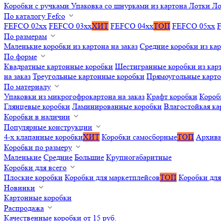
Коробки с ручками
Упаковка со шнурками из картона
Лотки
Ло
По каталогу Fefco
FEFCO 02xx
FEFCO 03xx
ХИТ
FEFCO 04xx
ТОП
FEFCO 05xx
По размерам
Маленькие коробки из картона на заказ
Средние коробки из кар
По форме
Квадратные картонные коробки
Шестигранные коробки из карт
на заказ
Треугольные картонные коробки
Прямоугольные карт
По материалу
Упаковки из микрогофрокартона на заказ
Крафт коробки
Короб
Глянцевые коробки
Ламинированные коробки
Влагостойкая ка
Коробки в наличии
Популярные конструкции
4-х клапанные коробки
ХИТ
Коробки самосборные
ТОП
Архивн
Коробки по размеру
Маленькие
Средние
Большие
Крупногабаритные
Коробки для всего
Плоские коробки
Коробки для маркетплейсов
ТОП
Коробки для
Новинки
Картонные коробки
Распродажа
Качественные коробки от 15 руб.