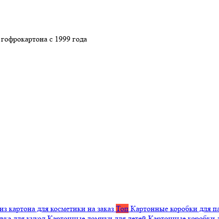
гофрокартона с 1999 года
из картона для косметики на заказ
Топ
Картонные коробки для п
вка для кукол
Картонные домики для детей
Картонные коробки 