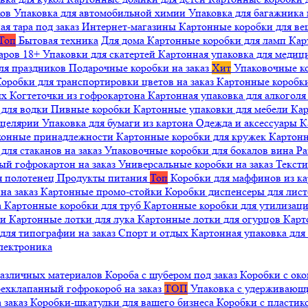
ков
Упаковка для автомобильной химии
Упаковка для багажника 
ая тара под заказ
Интернет-магазины
Картонные коробки для в
Топ
Бытовая техника
Для дома
Картонные коробки для ламп
Кар
варов 18+
Упаковки для скатертей
Картонная упаковка для медиц
ля праздников
Подарочные коробки на заказ
Хит
Упаковочные к
оробки для транспортировки цветов на заказ
Картонные коробк
ых
Когтеточки из гофрокартона
Картонная упаковка для алкогол
 для водки
Пивные коробки
Картонные упаковки для мебели
Кар
нцелярии
Упаковка для бумаги из картона
Одежда и аксессуары
К
ухонные принадлежности
Картонные коробки для кружек
Картонн
ля стаканов на заказ
Упаковочные коробки для бокалов вина
Ра
ый гофрокартон на заказ
Универсальные коробки на заказ
Текст
я полотенец
Продукты питания
Топ
Коробки для маффинов из к
на заказ
Картонные промо-стойки
Коробки диспенсеры для лист
а
Картонные коробки для труб
Картонные коробки для утилизац
ни
Картонные лотки для лука
Картонные лотки для огурцов
Карт
для типографии на заказ
Спорт и отдых
Картонная упаковка дл
лектроника
различных материалов
Короба с шубером под заказ
Коробки с око
ехклапанный гофрокороб на заказ
ТОП
Упаковка с удерживаю
 заказ
Коробки-шкатулки для вашего бизнеса
Коробки с пластик