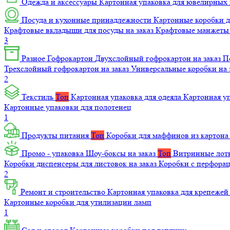
Одежда и аксессуары
Картонная упаковка для ювелирных
Посуда и кухонные принадлежности
Картонные коробки 
Крафтовые вкладыши для посуды на заказ
Крафтовые манжеты д
3
Разное
Гофрокартон
Двухслойный гофрокартон на заказ
П
Трехслойный гофрокартон на заказ
Универсальные коробки на 
2
Текстиль
Топ
Картонная упаковка для одеяла
Картонная у
Картонные упаковки для полотенец
1
Продукты питания
Топ
Коробки для маффинов из картон
Промо - упаковка
Шоу-боксы на заказ
Топ
Витринные лотк
Коробки диспенсеры для листовок на заказ
Коробки с перфора
2
Ремонт и строительство
Картонная упаковка для крепеже
Картонные коробки для утилизации ламп
1