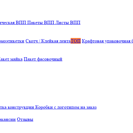
ическая ВПП
Пакеты ВПП
Листы ВПП
рмоэтикетки
Скотч / Клейкая лента
ТОП
Крафтовая упаковочная 
акет майка
Пакет фасовочный
отка конструкции
Коробки с логотипом на заказ
акансии
Отзывы