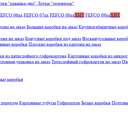
тки "крышка-дно"
Лотки "телевизор"
FEFCO 06xx
FEFCO 07xx
FEFCO 08xx
ХИТ
FEFCO 09xx
ХИТ
тона на заказ
Большие коробки на заказ
Крупногабаритные коробк
она на заказ
Конусные коробки под заказ
Восьмиугольные коробк
онные коробки
Плоские коробки из картона на заказ
ки из пятислойного гофрокартона
Картонные коробки из микро
ртонная упаковка на заказ
Трехслойный гофрокартон на заказ
Цв
ые коробки
 переезда
Картонные тубусы
Гофролоток
Белые коробки
Почтовы