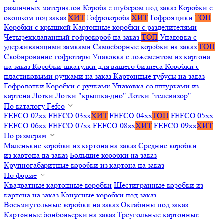
различных материалов
Короба с шубером под заказ
Коробки с
окошком под заказ
ХИТ
Гофрокороба
ХИТ
Гофроящики
ТОП
Коробки с крышкой
Картонные коробки с разделителями
Четырехклапанный гофрокороб на заказ
ТОП
Упаковка с
удерживающими замками
Самосборные коробки на заказ
ТОП
Скобирование гофротары
Упаковка с ложементом из картона
на заказ
Коробки-шкатулки для вашего бизнеса
Коробки с
пластиковыми ручками на заказ
Картонные тубусы на заказ
Гофролотки
Коробки с ручками
Упаковка со шнурками из
картона
Лотки
Лотки "крышка-дно"
Лотки "телевизор"
По каталогу Fefco
FEFCO 02xx
FEFCO 03xx
ХИТ
FEFCO 04xx
ТОП
FEFCO 05xx
FEFCO 06xx
FEFCO 07xx
FEFCO 08xx
ХИТ
FEFCO 09xx
ХИТ
По размерам
Маленькие коробки из картона на заказ
Средние коробки
из картона на заказ
Большие коробки на заказ
Крупногабаритные коробки из картона на заказ
По форме
Квадратные картонные коробки
Шестигранные коробки из
картона на заказ
Конусные коробки под заказ
Восьмиугольные коробки на заказ
Октабины под заказ
Картонные бонбоньерки на заказ
Треугольные картонные