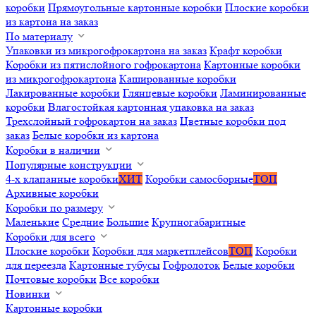
коробки
Прямоугольные картонные коробки
Плоские коробки
из картона на заказ
По материалу
Упаковки из микрогофрокартона на заказ
Крафт коробки
Коробки из пятислойного гофрокартона
Картонные коробки
из микрогофрокартона
Кашированные коробки
Лакированные коробки
Глянцевые коробки
Ламинированные
коробки
Влагостойкая картонная упаковка на заказ
Трехслойный гофрокартон на заказ
Цветные коробки под
заказ
Белые коробки из картона
Коробки в наличии
Популярные конструкции
4-х клапанные коробки
ХИТ
Коробки самосборные
ТОП
Архивные коробки
Коробки по размеру
Маленькие
Средние
Большие
Крупногабаритные
Коробки для всего
Плоские коробки
Коробки для маркетплейсов
ТОП
Коробки
для переезда
Картонные тубусы
Гофролоток
Белые коробки
Почтовые коробки
Все коробки
Новинки
Картонные коробки