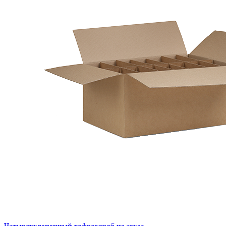
Четырехклапанный гофрокороб на заказ