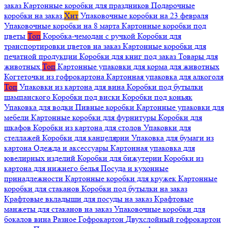
заказ
Картонные коробки для праздников
Подарочные
коробки на заказ
Хит
Упаковочные коробки на 23 февраля
Упаковочные коробки на 8 марта
Картонные коробки под
цветы
Топ
Коробка-чемодан с ручкой
Коробки для
транспортировки цветов на заказ
Картонные коробки для
печатной продукции
Коробки для книг под заказ
Товары для
животных
Топ
Картонные упаковки для корма для животных
Когтеточки из гофрокартона
Картонная упаковка для алкоголя
Топ
Упаковки из картона для вина
Коробки под бутылки
шампанского
Коробки под виски
Коробки под коньяк
Упаковка для водки
Пивные коробки
Картонные упаковки для
мебели
Картонные коробки для фурнитуры
Коробки для
шкафов
Коробки из картона для столов
Упаковки для
стеллажей
Коробки для канцелярии
Упаковка для бумаги из
картона
Одежда и аксессуары
Картонная упаковка для
ювелирных изделий
Коробки для бижутерии
Коробки из
картона для нижнего белья
Посуда и кухонные
принадлежности
Картонные коробки для кружек
Картонные
коробки для стаканов
Коробки под бутылки на заказ
Крафтовые вкладыши для посуды на заказ
Крафтовые
манжеты для стаканов на заказ
Упаковочные коробки для
бокалов вина
Разное
Гофрокартон
Двухслойный гофрокартон