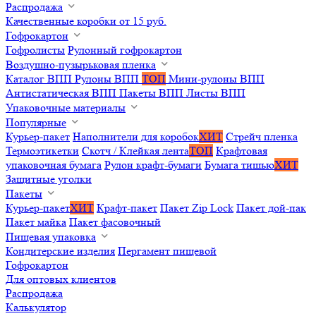
Распродажа
Качественные коробки от 15 руб.
Гофрокартон
Гофролисты
Рулонный гофрокартон
Воздушно-пузырьковая пленка
Каталог ВПП
Рулоны ВПП
ТОП
Мини-рулоны ВПП
Антистатическая ВПП
Пакеты ВПП
Листы ВПП
Упаковочные материалы
Популярные
Курьер-пакет
Наполнители для коробок
ХИТ
Стрейч пленка
Термоэтикетки
Скотч / Клейкая лента
ТОП
Крафтовая
упаковочная бумага
Рулон крафт-бумаги
Бумага тишью
ХИТ
Защитные уголки
Пакеты
Курьер-пакет
ХИТ
Крафт-пакет
Пакет Zip Lock
Пакет дой-пак
Пакет майка
Пакет фасовочный
Пищевая упаковка
Кондитерские изделия
Пергамент пищевой
Гофрокартон
Для оптовых клиентов
Распродажа
Калькулятор