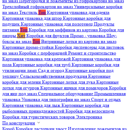
на заказ
Перегородки и ложементы из гофрокартона на заказ
Трехслойный гофрокартон на заказ
Универсальные коробки
на заказ
Текстиль
Топ
Картонная упаковка для одеяла
Картонная упаковка для штор
Картонные коробки для
подушек
Картонные упаковки для полотенец
Продукты
питания
Топ
Коробки для маффинов из картона
Коробки для
пиццы
Хит
Коробки для фруктов
Промо - упаковка
Шоу-
боксы на заказ
Топ
Витринные лотки из картона на заказ
Картонные промо-стойки
Коробки диспенсеры для листовок
на заказ
Коробки с перфорацией
Ремонт и строительство
Картонная упаковка для крепежей
Картонная упаковка для
пола
Картонные коробки для труб
Картонные коробки для
утилизации ламп
Сад и огород
Картонные коробки под
теплицу
Сельскохозяйственная продукция
Картонные
коробки для зелени
Картонные лотки для лука
Картонные
лотки для огурцов
Картонные ящики для помидоров
Коробки
для яиц под заказ
Специальное оборудование
Промышленная
упаковка
Упаковка для типографии на заказ
Спорт и отдых
Картонная упаковка для лыж
Картонные коробки для
рыболовных принадлежностей
Коробки для велосипеда
Коробки для туристических товаров
Электроника
По конструкции
Короб
Коробки ласточкин хвост
Изготовление ложементов из