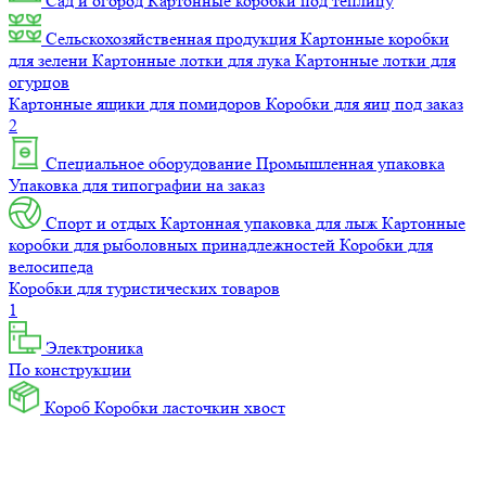
Сад и огород
Картонные коробки под теплицу
Сельскохозяйственная продукция
Картонные коробки
для зелени
Картонные лотки для лука
Картонные лотки для
огурцов
Картонные ящики для помидоров
Коробки для яиц под заказ
2
Специальное оборудование
Промышленная упаковка
Упаковка для типографии на заказ
Спорт и отдых
Картонная упаковка для лыж
Картонные
коробки для рыболовных принадлежностей
Коробки для
велосипеда
Коробки для туристических товаров
1
Электроника
По конструкции
Короб
Коробки ласточкин хвост