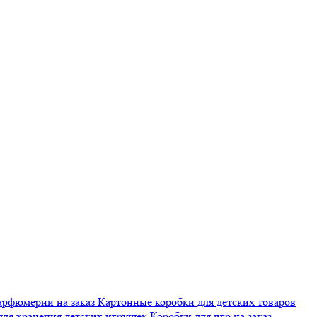
арфюмерии на заказ
Картонные коробки для детских товаров
для хранения детских игрушек
Коробки для игр на заказ