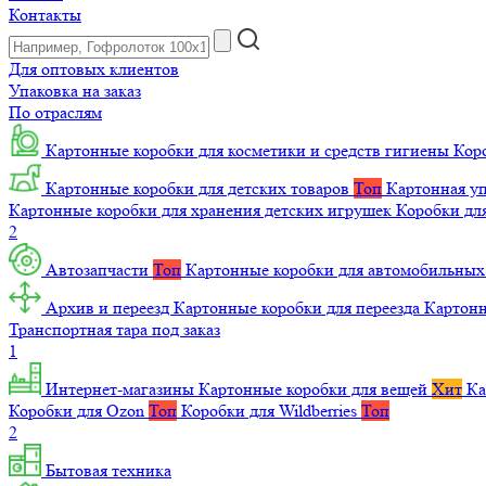
Контакты
Для оптовых клиентов
Упаковка на заказ
По отраслям
Картонные коробки для косметики и средств гигиены
Коро
Картонные коробки для детских товаров
Топ
Картонная уп
Картонные коробки для хранения детских игрушек
Коробки для
2
Автозапчасти
Топ
Картонные коробки для автомобильных
Архив и переезд
Картонные коробки для переезда
Картон
Транспортная тара под заказ
1
Интернет-магазины
Картонные коробки для вещей
Хит
Ка
Коробки для Ozon
Топ
Коробки для Wildberries
Топ
2
Бытовая техника