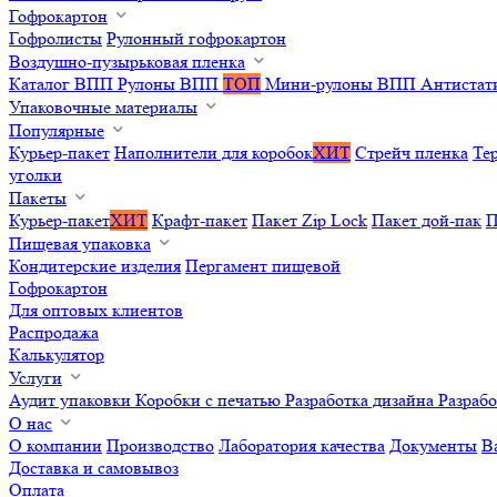
Гофрокартон
Гофролисты
Рулонный гофрокартон
Воздушно-пузырьковая пленка
Каталог ВПП
Рулоны ВПП
ТОП
Мини-рулоны ВПП
Антистат
Упаковочные материалы
Популярные
Курьер-пакет
Наполнители для коробок
ХИТ
Стрейч пленка
Те
уголки
Пакеты
Курьер-пакет
ХИТ
Крафт-пакет
Пакет Zip Lock
Пакет дой-пак
П
Пищевая упаковка
Кондитерские изделия
Пергамент пищевой
Гофрокартон
Для оптовых клиентов
Распродажа
Калькулятор
Услуги
Аудит упаковки
Коробки с печатью
Разработка дизайна
Разраб
О нас
О компании
Производство
Лаборатория качества
Документы
В
Доставка и самовывоз
Оплата