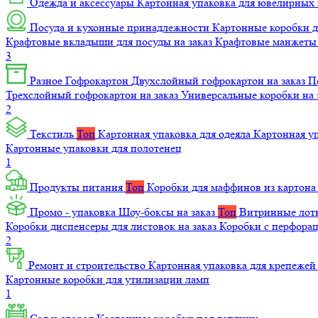
Одежда и аксессуары
Картонная упаковка для ювелирных
Посуда и кухонные принадлежности
Картонные коробки 
Крафтовые вкладыши для посуды на заказ
Крафтовые манжеты д
3
Разное
Гофрокартон
Двухслойный гофрокартон на заказ
П
Трехслойный гофрокартон на заказ
Универсальные коробки на 
2
Текстиль
Топ
Картонная упаковка для одеяла
Картонная у
Картонные упаковки для полотенец
1
Продукты питания
Топ
Коробки для маффинов из картон
Промо - упаковка
Шоу-боксы на заказ
Топ
Витринные лотк
Коробки диспенсеры для листовок на заказ
Коробки с перфора
2
Ремонт и строительство
Картонная упаковка для крепеже
Картонные коробки для утилизации ламп
1