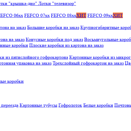
тки "крышка-дно"
Лотки "телевизор"
FEFCO 06xx
FEFCO 07xx
FEFCO 08xx
ХИТ
FEFCO 09xx
ХИТ
тона на заказ
Большие коробки на заказ
Крупногабаритные коробк
она на заказ
Конусные коробки под заказ
Восьмиугольные коробк
онные коробки
Плоские коробки из картона на заказ
ки из пятислойного гофрокартона
Картонные коробки из микро
ртонная упаковка на заказ
Трехслойный гофрокартон на заказ
Цв
ые коробки
 переезда
Картонные тубусы
Гофролоток
Белые коробки
Почтовы