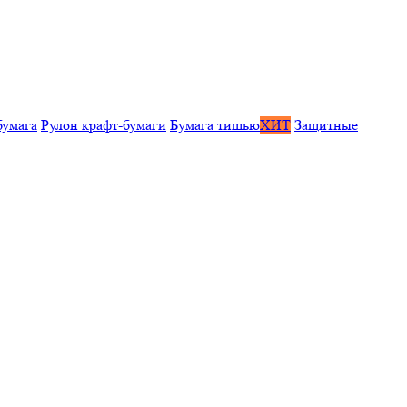
бумага
Рулон крафт-бумаги
Бумага тишью
ХИТ
Защитные