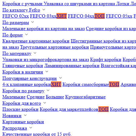
Коробки с ручками
Упаковка со шнурками из картона
Лотки
Ло
По каталогу Fefco
FEFCO 02xx
FEFCO 03xx
ХИТ
FEFCO 04xx
ТОП
FEFCO 05xx
По размерам
Маленькие коробки из картона на заказ
Средние коробки из кар
По форме
Квадратные картонные коробки
Шестигранные коробки из карт
на заказ
Треугольные картонные коробки
Прямоугольные карт
По материалу
Упаковки из микрогофрокартона на заказ
Крафт коробки
Короб
Глянцевые коробки
Ламинированные коробки
Влагостойкая ка
Коробки в наличии
Популярные конструкции
4-х клапанные коробки
ХИТ
Коробки самосборные
ТОП
Архивн
Коробки по размеру
Маленькие
Средние
Большие
Крупногабаритные
Коробки для всего
Плоские коробки
Коробки для маркетплейсов
ТОП
Коробки для
Новинки
Картонные коробки
Распродажа
Качественные коробки от 15 руб.