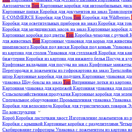
Автозапчасти
Топ
Картонные коробки для автомобильных дис
Картонные папки
Коробки для документов на заказ
Транспортн
E-COMMERCE
Коробки для Ozon
Топ
Коробки для Wildberries
Коробки для осветительных приборов на заказ
Коробки для то
Коробки для медицинских масок на заказ
Картонные коробки д
Картонные коробки под цветы
Топ
Коробка-чемодан с ручкой
К
для животных
Топ
Картонные упаковки для корма для животн
шампанского
Коробки под виски
Коробки под коньяк
Упаковка
из картона для столов
Упаковки для стеллажей
Коробки для ка
бижутерии
Коробки из картона для нижнего белья
Посуда и к
Крафтовые вкладыши для посуды на заказ
Крафтовые манжеты д
Перегородки и ложементы из гофрокартона на заказ
Трехслойн
штор
Картонные коробки для подушек
Картонные упаковки дл
упаковка
Шоу-боксы на заказ
Топ
Витринные лотки из картона 
Картонная упаковка для крепежей
Картонная упаковка для пол
Сельскохозяйственная продукция
Картонные коробки для зеле
Специальное оборудование
Промышленная упаковка
Упаковка 
Коробки для велосипеда
Коробки для туристических товаров
Э
По конструкции
Короб
Коробки ласточкин хвост
Изготовление ложементов из 
Коробки с крышкой
Картонные коробки с разделителями
Четыр
Скобирование гофротары
Упаковка с ложементом из картона на