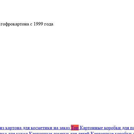
гофрокартона с 1999 года
из картона для косметики на заказ
Топ
Картонные коробки для п
вка для кукол
Картонные домики для детей
Картонные коробки 