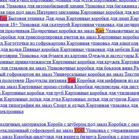
ков
Упаковка для автомобильной химии
Упаковка для багажника 
ая тара под заказ
Интернет-магазины
Картонные коробки для в
Топ
Бытовая техника
Для дома
Картонные коробки для ламп
Кар
варов 18+
Упаковки для скатертей
Картонная упаковка для медиц
ля праздников
Подарочные коробки на заказ
Хит
Упаковочные к
оробки для транспортировки цветов на заказ
Картонные коробк
ых
Когтеточки из гофрокартона
Картонная упаковка для алкогол
 для водки
Пивные коробки
Картонные упаковки для мебели
Кар
нцелярии
Упаковка для бумаги из картона
Одежда и аксессуары
К
ухонные принадлежности
Картонные коробки для кружек
Картонн
ля стаканов на заказ
Упаковочные коробки для бокалов вина
Ра
ый гофрокартон на заказ
Универсальные коробки на заказ
Текст
я полотенец
Продукты питания
Топ
Коробки для маффинов из к
на заказ
Картонные промо-стойки
Коробки диспенсеры для лист
а
Картонные коробки для труб
Картонные коробки для утилизац
ни
Картонные лотки для лука
Картонные лотки для огурцов
Карт
для типографии на заказ
Спорт и отдых
Картонная упаковка дл
лектроника
различных материалов
Короба с шубером под заказ
Коробки с око
ехклапанный гофрокороб на заказ
ТОП
Упаковка с удерживаю
 заказ
Коробки-шкатулки для вашего бизнеса
Коробки с пластик