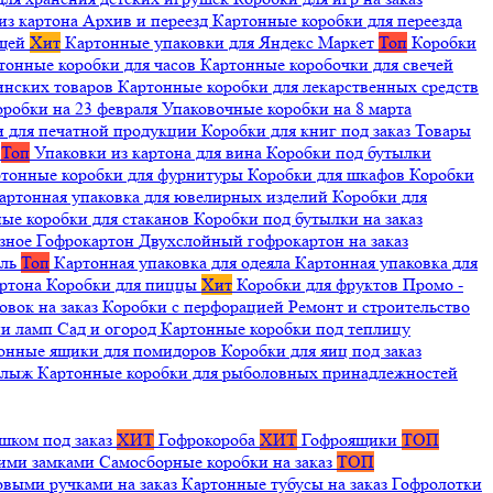
из картона
Архив и переезд
Картонные коробки для переезда
ещей
Хит
Картонные упаковки для Яндекс Маркет
Топ
Коробки
тонные коробки для часов
Картонные коробочки для свечей
инских товаров
Картонные коробки для лекарственных средств
оробки на 23 февраля
Упаковочные коробки на 8 марта
и для печатной продукции
Коробки для книг под заказ
Товары
я
Топ
Упаковки из картона для вина
Коробки под бутылки
тонные коробки для фурнитуры
Коробки для шкафов
Коробки
артонная упаковка для ювелирных изделий
Коробки для
ые коробки для стаканов
Коробки под бутылки на заказ
зное
Гофрокартон
Двухслойный гофрокартон на заказ
иль
Топ
Картонная упаковка для одеяла
Картонная упаковка для
артона
Коробки для пиццы
Хит
Коробки для фруктов
Промо -
овок на заказ
Коробки с перфорацией
Ремонт и строительство
ии ламп
Сад и огород
Картонные коробки под теплицу
онные ящики для помидоров
Коробки для яиц под заказ
я лыж
Картонные коробки для рыболовных принадлежностей
шком под заказ
ХИТ
Гофрокороба
ХИТ
Гофроящики
ТОП
щими замками
Самосборные коробки на заказ
ТОП
овыми ручками на заказ
Картонные тубусы на заказ
Гофролотки