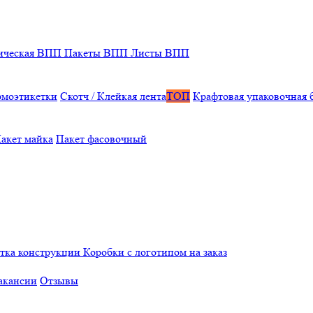
ическая ВПП
Пакеты ВПП
Листы ВПП
рмоэтикетки
Скотч / Клейкая лента
ТОП
Крафтовая упаковочная 
акет майка
Пакет фасовочный
отка конструкции
Коробки с логотипом на заказ
акансии
Отзывы