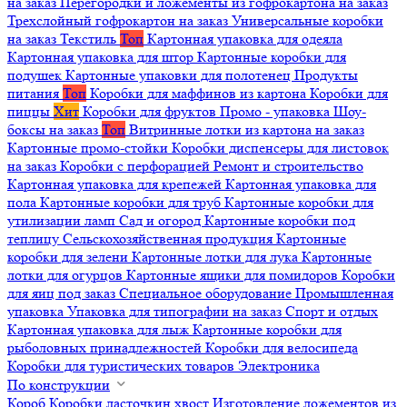
на заказ
Перегородки и ложементы из гофрокартона на заказ
Трехслойный гофрокартон на заказ
Универсальные коробки
на заказ
Текстиль
Топ
Картонная упаковка для одеяла
Картонная упаковка для штор
Картонные коробки для
подушек
Картонные упаковки для полотенец
Продукты
питания
Топ
Коробки для маффинов из картона
Коробки для
пиццы
Хит
Коробки для фруктов
Промо - упаковка
Шоу-
боксы на заказ
Топ
Витринные лотки из картона на заказ
Картонные промо-стойки
Коробки диспенсеры для листовок
на заказ
Коробки с перфорацией
Ремонт и строительство
Картонная упаковка для крепежей
Картонная упаковка для
пола
Картонные коробки для труб
Картонные коробки для
утилизации ламп
Сад и огород
Картонные коробки под
теплицу
Сельскохозяйственная продукция
Картонные
коробки для зелени
Картонные лотки для лука
Картонные
лотки для огурцов
Картонные ящики для помидоров
Коробки
для яиц под заказ
Специальное оборудование
Промышленная
упаковка
Упаковка для типографии на заказ
Спорт и отдых
Картонная упаковка для лыж
Картонные коробки для
рыболовных принадлежностей
Коробки для велосипеда
Коробки для туристических товаров
Электроника
По конструкции
Короб
Коробки ласточкин хвост
Изготовление ложементов из