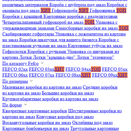
различных материалов
Короба с шубером под заказ
Коробки с
окошком под заказ
ХИТ
Гофрокороба
ХИТ
Гофроящики
ТОП
Коробки с крышкой
Картонные коробки с разделителями
Четырехклапанный гофрокороб на заказ
ТОП
Упаковка с
удерживающими замками
Самосборные коробки на заказ
ТОП
Скобирование гофротары
Упаковка с ложементом из картона
на заказ
Коробки-шкатулки для вашего бизнеса
Коробки с
пластиковыми ручками на заказ
Картонные тубусы на заказ
Гофролотки
Коробки с ручками
Упаковка со шнурками из
картона
Лотки
Лотки "крышка-дно"
Лотки "телевизор"
По каталогу Fefco
FEFCO 02xx
FEFCO 03xx
ХИТ
FEFCO 04xx
ТОП
FEFCO 05xx
FEFCO 06xx
FEFCO 07xx
FEFCO 08xx
ХИТ
FEFCO 09xx
ХИТ
По размерам
Маленькие коробки из картона на заказ
Средние коробки
из картона на заказ
Большие коробки на заказ
Крупногабаритные коробки из картона на заказ
По форме
Квадратные картонные коробки
Шестигранные коробки из
картона на заказ
Конусные коробки под заказ
Восьмиугольные коробки на заказ
Октабины под заказ
Картонные бонбоньерки на заказ
Треугольные картонные