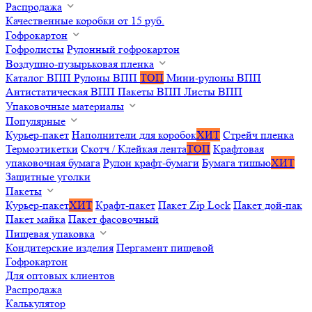
Распродажа
Качественные коробки от 15 руб.
Гофрокартон
Гофролисты
Рулонный гофрокартон
Воздушно-пузырьковая пленка
Каталог ВПП
Рулоны ВПП
ТОП
Мини-рулоны ВПП
Антистатическая ВПП
Пакеты ВПП
Листы ВПП
Упаковочные материалы
Популярные
Курьер-пакет
Наполнители для коробок
ХИТ
Стрейч пленка
Термоэтикетки
Скотч / Клейкая лента
ТОП
Крафтовая
упаковочная бумага
Рулон крафт-бумаги
Бумага тишью
ХИТ
Защитные уголки
Пакеты
Курьер-пакет
ХИТ
Крафт-пакет
Пакет Zip Lock
Пакет дой-пак
Пакет майка
Пакет фасовочный
Пищевая упаковка
Кондитерские изделия
Пергамент пищевой
Гофрокартон
Для оптовых клиентов
Распродажа
Калькулятор