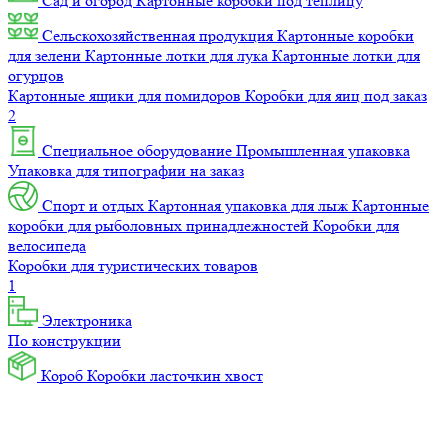
Сад и огород
Картонные коробки под теплицу
Сельскохозяйственная продукция
Картонные коробки
для зелени
Картонные лотки для лука
Картонные лотки для
огурцов
Картонные ящики для помидоров
Коробки для яиц под заказ
2
Специальное оборудование
Промышленная упаковка
Упаковка для типографии на заказ
Спорт и отдых
Картонная упаковка для лыж
Картонные
коробки для рыболовных принадлежностей
Коробки для
велосипеда
Коробки для туристических товаров
1
Электроника
По конструкции
Короб
Коробки ласточкин хвост