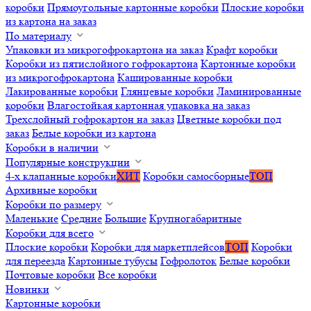
коробки
Прямоугольные картонные коробки
Плоские коробки
из картона на заказ
По материалу
Упаковки из микрогофрокартона на заказ
Крафт коробки
Коробки из пятислойного гофрокартона
Картонные коробки
из микрогофрокартона
Кашированные коробки
Лакированные коробки
Глянцевые коробки
Ламинированные
коробки
Влагостойкая картонная упаковка на заказ
Трехслойный гофрокартон на заказ
Цветные коробки под
заказ
Белые коробки из картона
Коробки в наличии
Популярные конструкции
4-х клапанные коробки
ХИТ
Коробки самосборные
ТОП
Архивные коробки
Коробки по размеру
Маленькие
Средние
Большие
Крупногабаритные
Коробки для всего
Плоские коробки
Коробки для маркетплейсов
ТОП
Коробки
для переезда
Картонные тубусы
Гофролоток
Белые коробки
Почтовые коробки
Все коробки
Новинки
Картонные коробки