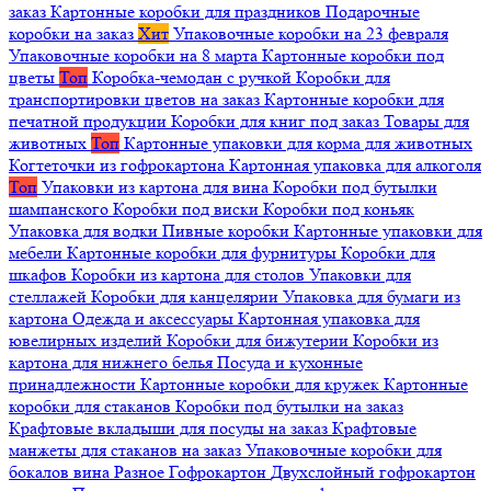
заказ
Картонные коробки для праздников
Подарочные
коробки на заказ
Хит
Упаковочные коробки на 23 февраля
Упаковочные коробки на 8 марта
Картонные коробки под
цветы
Топ
Коробка-чемодан с ручкой
Коробки для
транспортировки цветов на заказ
Картонные коробки для
печатной продукции
Коробки для книг под заказ
Товары для
животных
Топ
Картонные упаковки для корма для животных
Когтеточки из гофрокартона
Картонная упаковка для алкоголя
Топ
Упаковки из картона для вина
Коробки под бутылки
шампанского
Коробки под виски
Коробки под коньяк
Упаковка для водки
Пивные коробки
Картонные упаковки для
мебели
Картонные коробки для фурнитуры
Коробки для
шкафов
Коробки из картона для столов
Упаковки для
стеллажей
Коробки для канцелярии
Упаковка для бумаги из
картона
Одежда и аксессуары
Картонная упаковка для
ювелирных изделий
Коробки для бижутерии
Коробки из
картона для нижнего белья
Посуда и кухонные
принадлежности
Картонные коробки для кружек
Картонные
коробки для стаканов
Коробки под бутылки на заказ
Крафтовые вкладыши для посуды на заказ
Крафтовые
манжеты для стаканов на заказ
Упаковочные коробки для
бокалов вина
Разное
Гофрокартон
Двухслойный гофрокартон