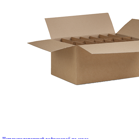
Четырехклапанный гофрокороб на заказ