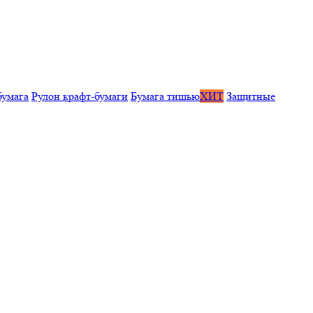
бумага
Рулон крафт-бумаги
Бумага тишью
ХИТ
Защитные