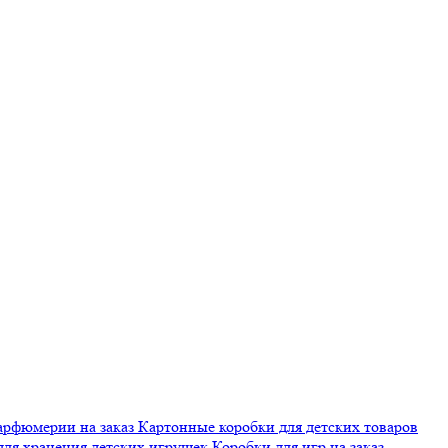
арфюмерии на заказ
Картонные коробки для детских товаров
для хранения детских игрушек
Коробки для игр на заказ