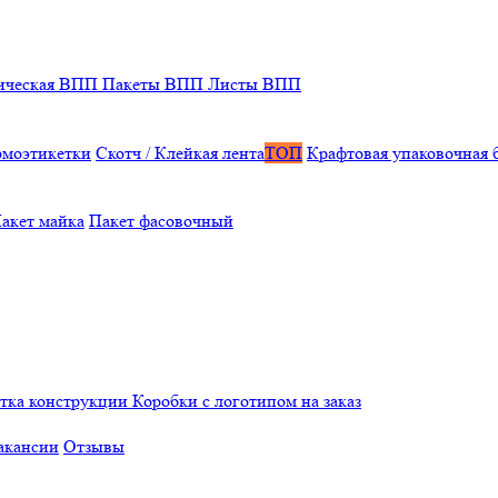
ическая ВПП
Пакеты ВПП
Листы ВПП
рмоэтикетки
Скотч / Клейкая лента
ТОП
Крафтовая упаковочная 
акет майка
Пакет фасовочный
отка конструкции
Коробки с логотипом на заказ
акансии
Отзывы