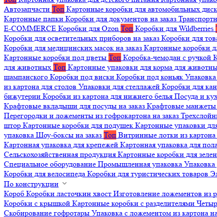
Автозапчасти
Топ
Картонные коробки для автомобильных дис
Картонные папки
Коробки для документов на заказ
Транспортн
E-COMMERCE
Коробки для Ozon
Топ
Коробки для Wildberries
Коробки для осветительных приборов на заказ
Коробки для то
Коробки для медицинских масок на заказ
Картонные коробки д
Картонные коробки под цветы
Топ
Коробка-чемодан с ручкой
К
для животных
Топ
Картонные упаковки для корма для животн
шампанского
Коробки под виски
Коробки под коньяк
Упаковка
из картона для столов
Упаковки для стеллажей
Коробки для ка
бижутерии
Коробки из картона для нижнего белья
Посуда и к
Крафтовые вкладыши для посуды на заказ
Крафтовые манжеты д
Перегородки и ложементы из гофрокартона на заказ
Трехслойн
штор
Картонные коробки для подушек
Картонные упаковки дл
упаковка
Шоу-боксы на заказ
Топ
Витринные лотки из картона 
Картонная упаковка для крепежей
Картонная упаковка для пол
Сельскохозяйственная продукция
Картонные коробки для зеле
Специальное оборудование
Промышленная упаковка
Упаковка 
Коробки для велосипеда
Коробки для туристических товаров
Э
По конструкции
Короб
Коробки ласточкин хвост
Изготовление ложементов из 
Коробки с крышкой
Картонные коробки с разделителями
Четыр
Скобирование гофротары
Упаковка с ложементом из картона на