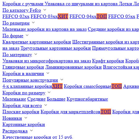
Коробки с ручками
Упаковка со шнурками из картона
Лотки
Ло
По каталогу Fefco
FEFCO 02xx
FEFCO 03xx
ХИТ
FEFCO 04xx
ТОП
FEFCO 05xx
По размерам
Маленькие коробки из картона на заказ
Средние коробки из кар
По форме
Квадратные картонные коробки
Шестигранные коробки из карт
на заказ
Треугольные картонные коробки
Прямоугольные карт
По материалу
Упаковки из микрогофрокартона на заказ
Крафт коробки
Короб
Глянцевые коробки
Ламинированные коробки
Влагостойкая ка
Коробки в наличии
Популярные конструкции
4-х клапанные коробки
ХИТ
Коробки самосборные
ТОП
Архивн
Коробки по размеру
Маленькие
Средние
Большие
Крупногабаритные
Коробки для всего
Плоские коробки
Коробки для маркетплейсов
ТОП
Коробки для
Новинки
Картонные коробки
Распродажа
Качественные коробки от 15 руб.