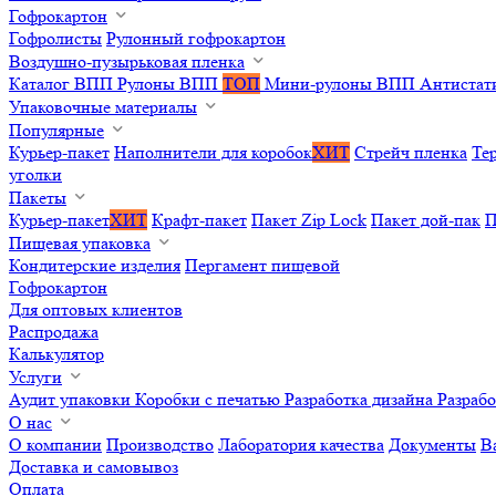
Гофрокартон
Гофролисты
Рулонный гофрокартон
Воздушно-пузырьковая пленка
Каталог ВПП
Рулоны ВПП
ТОП
Мини-рулоны ВПП
Антистат
Упаковочные материалы
Популярные
Курьер-пакет
Наполнители для коробок
ХИТ
Стрейч пленка
Те
уголки
Пакеты
Курьер-пакет
ХИТ
Крафт-пакет
Пакет Zip Lock
Пакет дой-пак
П
Пищевая упаковка
Кондитерские изделия
Пергамент пищевой
Гофрокартон
Для оптовых клиентов
Распродажа
Калькулятор
Услуги
Аудит упаковки
Коробки с печатью
Разработка дизайна
Разраб
О нас
О компании
Производство
Лаборатория качества
Документы
В
Доставка и самовывоз
Оплата