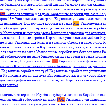
ков
Упаковка для автомобильной химии
Упаковка для багажника 
ая тара под заказ
Интернет-магазины
Картонные коробки для в
Топ
Бытовая техника
Для дома
Картонные коробки для ламп
Кар
варов 18+
Упаковки для скатертей
Картонная упаковка для медиц
ля праздников
Подарочные коробки на заказ
Хит
Упаковочные к
оробки для транспортировки цветов на заказ
Картонные коробк
ых
Когтеточки из гофрокартона
Картонная упаковка для алкогол
 для водки
Пивные коробки
Картонные упаковки для мебели
Кар
нцелярии
Упаковка для бумаги из картона
Одежда и аксессуары
К
ухонные принадлежности
Картонные коробки для кружек
Картонн
ля стаканов на заказ
Упаковочные коробки для бокалов вина
Ра
ый гофрокартон на заказ
Универсальные коробки на заказ
Текст
я полотенец
Продукты питания
Топ
Коробки для маффинов из к
на заказ
Картонные промо-стойки
Коробки диспенсеры для лист
а
Картонные коробки для труб
Картонные коробки для утилизац
ни
Картонные лотки для лука
Картонные лотки для огурцов
Карт
для типографии на заказ
Спорт и отдых
Картонная упаковка дл
лектроника
различных материалов
Короба с шубером под заказ
Коробки с око
ехклапанный гофрокороб на заказ
ТОП
Упаковка с удерживаю
 заказ
Коробки-шкатулки для вашего бизнеса
Коробки с пластик