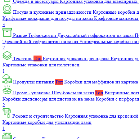
Одежда и аксессуары
Картонная упаковка для ювелирных
Посуда и кухонные принадлежности
Картонные коробки 
Крафтовые вкладыши для посуды на заказ
Крафтовые манжеты д
3
Разное
Гофрокартон
Двухслойный гофрокартон на заказ
П
Трехслойный гофрокартон на заказ
Универсальные коробки на 
2
Текстиль
Топ
Картонная упаковка для одеяла
Картонная у
Картонные упаковки для полотенец
1
Продукты питания
Топ
Коробки для маффинов из картон
Промо - упаковка
Шоу-боксы на заказ
Топ
Витринные лотк
Коробки диспенсеры для листовок на заказ
Коробки с перфора
2
Ремонт и строительство
Картонная упаковка для крепеже
Картонные коробки для утилизации ламп
1