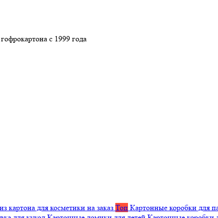
гофрокартона с 1999 года
из картона для косметики на заказ
Топ
Картонные коробки для п
вка для кукол
Картонные домики для детей
Картонные коробки 