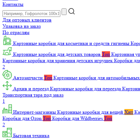
Контакты
Для оптовых клиентов
Упаковка на заказ
По отраслям
Картонные коробки для косметики и средств гигиены
Коро
Картонные коробки для детских товаров
Топ
Картонная уп
Картонные коробки для хранения детских игрушек
Коробки для
2
Автозапчасти
Топ
Картонные коробки для автомобильных
Архив и переезд
Картонные коробки для переезда
Картон
Транспортная тара под заказ
1
Интернет-магазины
Картонные коробки для вещей
Хит
Ка
Коробки для Ozon
Топ
Коробки для Wildberries
Топ
2
Бытовая техника