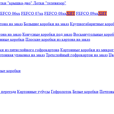
тки "крышка-дно"
Лотки "телевизор"
FEFCO 06xx
FEFCO 07xx
FEFCO 08xx
ХИТ
FEFCO 09xx
ХИТ
тона на заказ
Большие коробки на заказ
Крупногабаритные коробк
она на заказ
Конусные коробки под заказ
Восьмиугольные коробк
онные коробки
Плоские коробки из картона на заказ
ки из пятислойного гофрокартона
Картонные коробки из микро
ртонная упаковка на заказ
Трехслойный гофрокартон на заказ
Цв
ые коробки
 переезда
Картонные тубусы
Гофролоток
Белые коробки
Почтовы