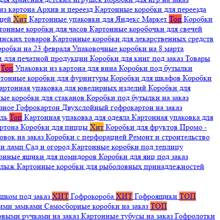
из картона
Архив и переезд
Картонные коробки для переезда
ещей
Хит
Картонные упаковки для Яндекс Маркет
Топ
Коробки
тонные коробки для часов
Картонные коробочки для свечей
инских товаров
Картонные коробки для лекарственных средств
оробки на 23 февраля
Упаковочные коробки на 8 марта
и для печатной продукции
Коробки для книг под заказ
Товары
я
Топ
Упаковки из картона для вина
Коробки под бутылки
тонные коробки для фурнитуры
Коробки для шкафов
Коробки
артонная упаковка для ювелирных изделий
Коробки для
ые коробки для стаканов
Коробки под бутылки на заказ
зное
Гофрокартон
Двухслойный гофрокартон на заказ
иль
Топ
Картонная упаковка для одеяла
Картонная упаковка для
артона
Коробки для пиццы
Хит
Коробки для фруктов
Промо -
овок на заказ
Коробки с перфорацией
Ремонт и строительство
ии ламп
Сад и огород
Картонные коробки под теплицу
онные ящики для помидоров
Коробки для яиц под заказ
я лыж
Картонные коробки для рыболовных принадлежностей
шком под заказ
ХИТ
Гофрокороба
ХИТ
Гофроящики
ТОП
щими замками
Самосборные коробки на заказ
ТОП
овыми ручками на заказ
Картонные тубусы на заказ
Гофролотки