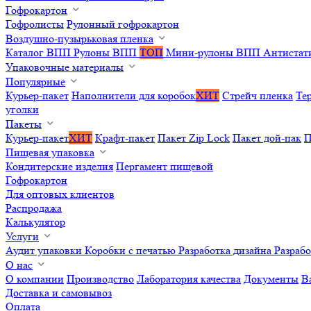
Гофрокартон
Гофролисты
Рулонный гофрокартон
Воздушно-пузырьковая пленка
Каталог ВПП
Рулоны ВПП
ТОП
Мини-рулоны ВПП
Антистат
Упаковочные материалы
Популярные
Курьер-пакет
Наполнители для коробок
ХИТ
Стрейч пленка
Те
уголки
Пакеты
Курьер-пакет
ХИТ
Крафт-пакет
Пакет Zip Lock
Пакет дой-пак
П
Пищевая упаковка
Кондитерские изделия
Пергамент пищевой
Гофрокартон
Для оптовых клиентов
Распродажа
Калькулятор
Услуги
Аудит упаковки
Коробки с печатью
Разработка дизайна
Разраб
О нас
О компании
Производство
Лаборатория качества
Документы
В
Доставка и самовывоз
Оплата