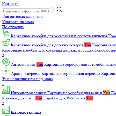
Контакты
Для оптовых клиентов
Упаковка на заказ
По отраслям
Картонные коробки для косметики и средств гигиены
Коро
Картонные коробки для детских товаров
Топ
Картонная уп
Картонные коробки для хранения детских игрушек
Коробки для
2
Автозапчасти
Топ
Картонные коробки для автомобильных
Архив и переезд
Картонные коробки для переезда
Картон
Транспортная тара под заказ
1
Интернет-магазины
Картонные коробки для вещей
Хит
Ка
Коробки для Ozon
Топ
Коробки для Wildberries
Топ
2
Бытовая техника