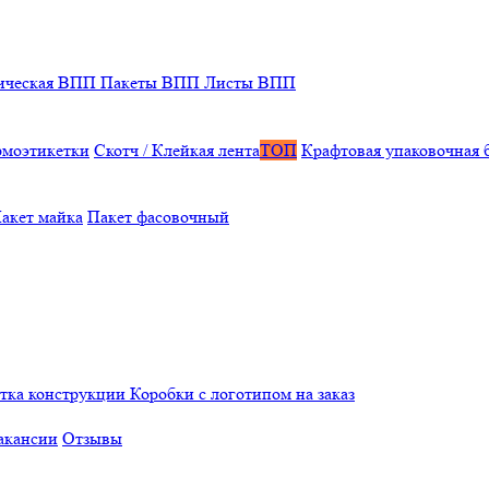
ическая ВПП
Пакеты ВПП
Листы ВПП
рмоэтикетки
Скотч / Клейкая лента
ТОП
Крафтовая упаковочная 
акет майка
Пакет фасовочный
отка конструкции
Коробки с логотипом на заказ
акансии
Отзывы