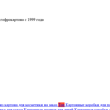
гофрокартона с 1999 года
из картона для косметики на заказ
Топ
Картонные коробки для п
вка для кукол
Картонные домики для детей
Картонные коробки 