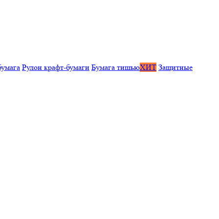
бумага
Рулон крафт-бумаги
Бумага тишью
ХИТ
Защитные