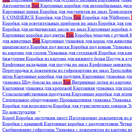
Автозапчасти
Топ
Картонные коробки для автомобильных дис
Картонные папки
Коробки для документов на заказ
Транспортн
E-COMMERCE
Коробки для Ozon
Топ
Коробки для Wildberries
Коробки для осветительных приборов на заказ
Коробки для то
Коробки для медицинских масок на заказ
Картонные коробки д
Картонные коробки под цветы
Топ
Коробка-чемодан с ручкой
К
для животных
Топ
Картонные упаковки для корма для животн
шампанского
Коробки под виски
Коробки под коньяк
Упаковка
из картона для столов
Упаковки для стеллажей
Коробки для ка
бижутерии
Коробки из картона для нижнего белья
Посуда и к
Крафтовые вкладыши для посуды на заказ
Крафтовые манжеты д
Перегородки и ложементы из гофрокартона на заказ
Трехслойн
штор
Картонные коробки для подушек
Картонные упаковки дл
упаковка
Шоу-боксы на заказ
Топ
Витринные лотки из картона 
Картонная упаковка для крепежей
Картонная упаковка для пол
Сельскохозяйственная продукция
Картонные коробки для зеле
Специальное оборудование
Промышленная упаковка
Упаковка 
Коробки для велосипеда
Коробки для туристических товаров
Э
По конструкции
Короб
Коробки ласточкин хвост
Изготовление ложементов из 
Коробки с крышкой
Картонные коробки с разделителями
Четыр
Скобирование гофротары
Упаковка с ложементом из картона на