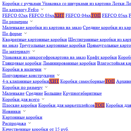
Коробки с ручками
Упаковка со шнурками из картона
Лотки
Ло
По каталогу Fefco
FEFCO 02xx
FEFCO 03xx
ХИТ
FEFCO 04xx
ТОП
FEFCO 05xx
По размерам
Маленькие коробки из картона на заказ
Средние коробки из кар
По форме
Квадратные картонные коробки
Шестигранные коробки из карт
на заказ
Треугольные картонные коробки
Прямоугольные карт
По материалу
Упаковки из микрогофрокартона на заказ
Крафт коробки
Короб
Глянцевые коробки
Ламинированные коробки
Влагостойкая ка
Коробки в наличии
Популярные конструкции
4-х клапанные коробки
ХИТ
Коробки самосборные
ТОП
Архивн
Коробки по размеру
Маленькие
Средние
Большие
Крупногабаритные
Коробки для всего
Плоские коробки
Коробки для маркетплейсов
ТОП
Коробки для
Новинки
Картонные коробки
Распродажа
Качественные коробки от 15 руб.