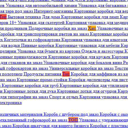
ков
Упаковка для автомобильной химии
Упаковка для багажника 
ая тара под заказ
Интернет-магазины
Картонные коробки для в
Топ
Бытовая техника
Для дома
Картонные коробки для ламп
Кар
варов 18+
Упаковки для скатертей
Картонная упаковка для медиц
ля праздников
Подарочные коробки на заказ
Хит
Упаковочные к
оробки для транспортировки цветов на заказ
Картонные коробк
ых
Когтеточки из гофрокартона
Картонная упаковка для алкогол
 для водки
Пивные коробки
Картонные упаковки для мебели
Кар
нцелярии
Упаковка для бумаги из картона
Одежда и аксессуары
К
ухонные принадлежности
Картонные коробки для кружек
Картонн
ля стаканов на заказ
Упаковочные коробки для бокалов вина
Ра
ый гофрокартон на заказ
Универсальные коробки на заказ
Текст
я полотенец
Продукты питания
Топ
Коробки для маффинов из к
на заказ
Картонные промо-стойки
Коробки диспенсеры для лист
а
Картонные коробки для труб
Картонные коробки для утилизац
ни
Картонные лотки для лука
Картонные лотки для огурцов
Карт
для типографии на заказ
Спорт и отдых
Картонная упаковка дл
лектроника
различных материалов
Короба с шубером под заказ
Коробки с око
ехклапанный гофрокороб на заказ
ТОП
Упаковка с удерживаю
 заказ
Коробки-шкатулки для вашего бизнеса
Коробки с пластик