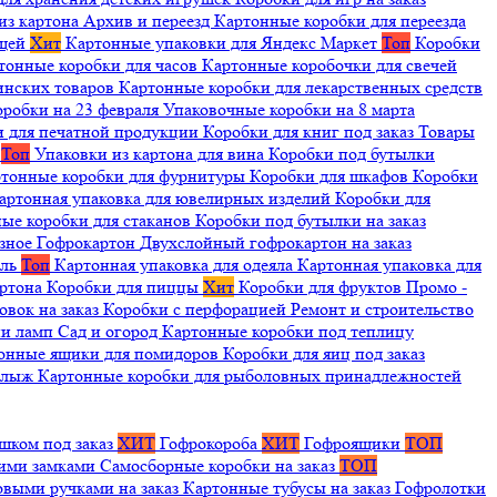
из картона
Архив и переезд
Картонные коробки для переезда
ещей
Хит
Картонные упаковки для Яндекс Маркет
Топ
Коробки
тонные коробки для часов
Картонные коробочки для свечей
инских товаров
Картонные коробки для лекарственных средств
оробки на 23 февраля
Упаковочные коробки на 8 марта
и для печатной продукции
Коробки для книг под заказ
Товары
я
Топ
Упаковки из картона для вина
Коробки под бутылки
тонные коробки для фурнитуры
Коробки для шкафов
Коробки
артонная упаковка для ювелирных изделий
Коробки для
ые коробки для стаканов
Коробки под бутылки на заказ
зное
Гофрокартон
Двухслойный гофрокартон на заказ
иль
Топ
Картонная упаковка для одеяла
Картонная упаковка для
артона
Коробки для пиццы
Хит
Коробки для фруктов
Промо -
овок на заказ
Коробки с перфорацией
Ремонт и строительство
ии ламп
Сад и огород
Картонные коробки под теплицу
онные ящики для помидоров
Коробки для яиц под заказ
я лыж
Картонные коробки для рыболовных принадлежностей
шком под заказ
ХИТ
Гофрокороба
ХИТ
Гофроящики
ТОП
щими замками
Самосборные коробки на заказ
ТОП
овыми ручками на заказ
Картонные тубусы на заказ
Гофролотки