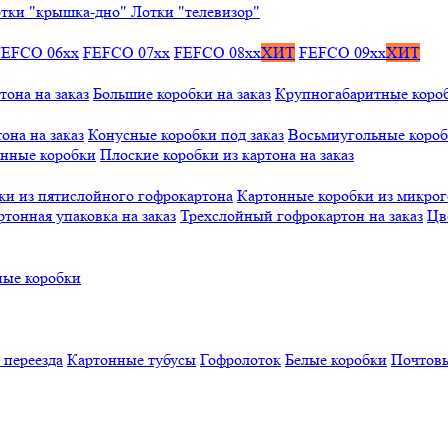
тки "крышка-дно"
Лотки "телевизор"
FEFCO 06xx
FEFCO 07xx
FEFCO 08xx
ХИТ
FEFCO 09xx
ХИТ
тона на заказ
Большие коробки на заказ
Крупногабаритные коробк
она на заказ
Конусные коробки под заказ
Восьмиугольные коробк
онные коробки
Плоские коробки из картона на заказ
ки из пятислойного гофрокартона
Картонные коробки из микро
ртонная упаковка на заказ
Трехслойный гофрокартон на заказ
Цв
ые коробки
 переезда
Картонные тубусы
Гофролоток
Белые коробки
Почтовы