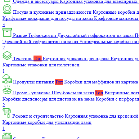
Одежда и аксессуары
Картонная упаковка для ювелирных
Посуда и кухонные принадлежности
Картонные коробки 
Крафтовые вкладыши для посуды на заказ
Крафтовые манжеты д
3
Разное
Гофрокартон
Двухслойный гофрокартон на заказ
П
Трехслойный гофрокартон на заказ
Универсальные коробки на 
2
Текстиль
Топ
Картонная упаковка для одеяла
Картонная у
Картонные упаковки для полотенец
1
Продукты питания
Топ
Коробки для маффинов из картон
Промо - упаковка
Шоу-боксы на заказ
Топ
Витринные лотк
Коробки диспенсеры для листовок на заказ
Коробки с перфора
2
Ремонт и строительство
Картонная упаковка для крепеже
Картонные коробки для утилизации ламп
1