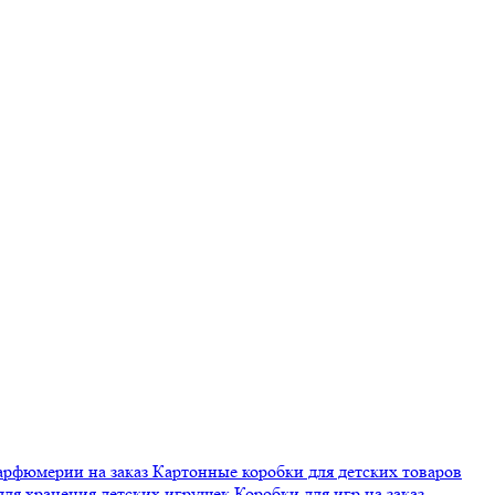
арфюмерии на заказ
Картонные коробки для детских товаров
для хранения детских игрушек
Коробки для игр на заказ