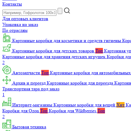
Контакты
Для оптовых клиентов
Упаковка на заказ
По отраслям
Картонные коробки для косметики и средств гигиены
Коро
Картонные коробки для детских товаров
Топ
Картонная уп
Картонные коробки для хранения детских игрушек
Коробки для
2
Автозапчасти
Топ
Картонные коробки для автомобильных
Архив и переезд
Картонные коробки для переезда
Картон
Транспортная тара под заказ
1
Интернет-магазины
Картонные коробки для вещей
Хит
Ка
Коробки для Ozon
Топ
Коробки для Wildberries
Топ
2
Бытовая техника