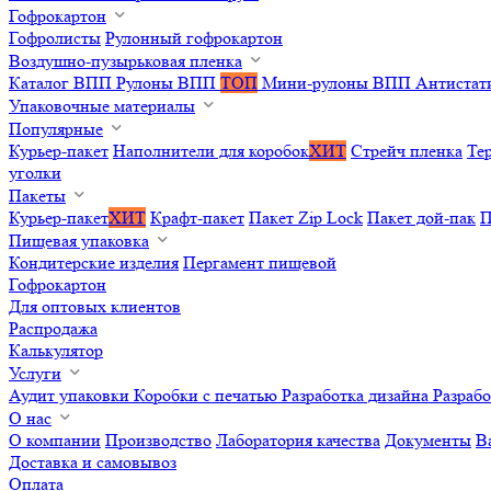
Гофрокартон
Гофролисты
Рулонный гофрокартон
Воздушно-пузырьковая пленка
Каталог ВПП
Рулоны ВПП
ТОП
Мини-рулоны ВПП
Антистат
Упаковочные материалы
Популярные
Курьер-пакет
Наполнители для коробок
ХИТ
Стрейч пленка
Те
уголки
Пакеты
Курьер-пакет
ХИТ
Крафт-пакет
Пакет Zip Lock
Пакет дой-пак
П
Пищевая упаковка
Кондитерские изделия
Пергамент пищевой
Гофрокартон
Для оптовых клиентов
Распродажа
Калькулятор
Услуги
Аудит упаковки
Коробки с печатью
Разработка дизайна
Разраб
О нас
О компании
Производство
Лаборатория качества
Документы
В
Доставка и самовывоз
Оплата