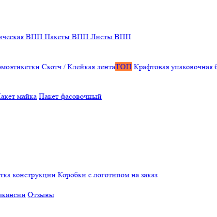
ическая ВПП
Пакеты ВПП
Листы ВПП
рмоэтикетки
Скотч / Клейкая лента
ТОП
Крафтовая упаковочная 
акет майка
Пакет фасовочный
отка конструкции
Коробки с логотипом на заказ
акансии
Отзывы