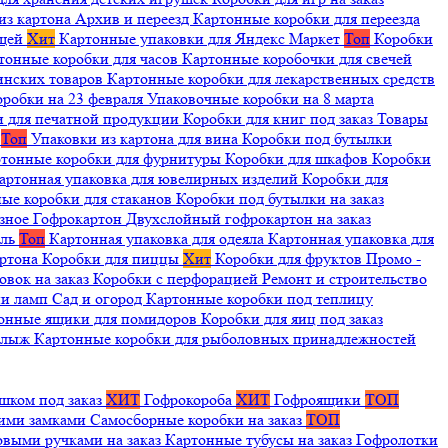
из картона
Архив и переезд
Картонные коробки для переезда
ещей
Хит
Картонные упаковки для Яндекс Маркет
Топ
Коробки
тонные коробки для часов
Картонные коробочки для свечей
инских товаров
Картонные коробки для лекарственных средств
оробки на 23 февраля
Упаковочные коробки на 8 марта
и для печатной продукции
Коробки для книг под заказ
Товары
я
Топ
Упаковки из картона для вина
Коробки под бутылки
тонные коробки для фурнитуры
Коробки для шкафов
Коробки
артонная упаковка для ювелирных изделий
Коробки для
ые коробки для стаканов
Коробки под бутылки на заказ
зное
Гофрокартон
Двухслойный гофрокартон на заказ
иль
Топ
Картонная упаковка для одеяла
Картонная упаковка для
артона
Коробки для пиццы
Хит
Коробки для фруктов
Промо -
овок на заказ
Коробки с перфорацией
Ремонт и строительство
ии ламп
Сад и огород
Картонные коробки под теплицу
онные ящики для помидоров
Коробки для яиц под заказ
я лыж
Картонные коробки для рыболовных принадлежностей
шком под заказ
ХИТ
Гофрокороба
ХИТ
Гофроящики
ТОП
щими замками
Самосборные коробки на заказ
ТОП
овыми ручками на заказ
Картонные тубусы на заказ
Гофролотки