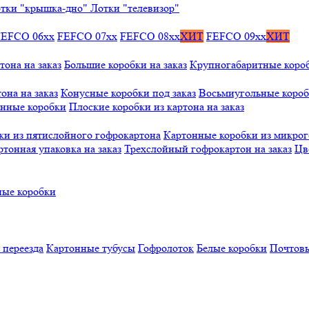
тки "крышка-дно"
Лотки "телевизор"
FEFCO 06xx
FEFCO 07xx
FEFCO 08xx
ХИТ
FEFCO 09xx
ХИТ
тона на заказ
Большие коробки на заказ
Крупногабаритные коробк
она на заказ
Конусные коробки под заказ
Восьмиугольные коробк
онные коробки
Плоские коробки из картона на заказ
ки из пятислойного гофрокартона
Картонные коробки из микро
ртонная упаковка на заказ
Трехслойный гофрокартон на заказ
Цв
ые коробки
 переезда
Картонные тубусы
Гофролоток
Белые коробки
Почтовы