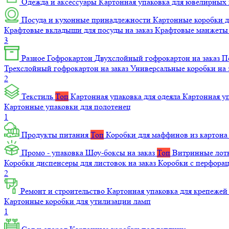
Одежда и аксессуары
Картонная упаковка для ювелирных
Посуда и кухонные принадлежности
Картонные коробки 
Крафтовые вкладыши для посуды на заказ
Крафтовые манжеты д
3
Разное
Гофрокартон
Двухслойный гофрокартон на заказ
П
Трехслойный гофрокартон на заказ
Универсальные коробки на 
2
Текстиль
Топ
Картонная упаковка для одеяла
Картонная у
Картонные упаковки для полотенец
1
Продукты питания
Топ
Коробки для маффинов из картон
Промо - упаковка
Шоу-боксы на заказ
Топ
Витринные лотк
Коробки диспенсеры для листовок на заказ
Коробки с перфора
2
Ремонт и строительство
Картонная упаковка для крепеже
Картонные коробки для утилизации ламп
1