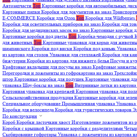
Автозапчасти
Топ
Картонные коробки для автомобильных дис
Картонные папки
Коробки для документов на заказ
Транспортн
E-COMMERCE
Коробки для Ozon
Топ
Коробки для Wildberries
Коробки для осветительных приборов на заказ
Коробки для то
Коробки для медицинских масок на заказ
Картонные коробки д
Картонные коробки под цветы
Топ
Коробка-чемодан с ручкой
К
для животных
Топ
Картонные упаковки для корма для животн
шампанского
Коробки под виски
Коробки под коньяк
Упаковка
из картона для столов
Упаковки для стеллажей
Коробки для ка
бижутерии
Коробки из картона для нижнего белья
Посуда и к
Крафтовые вкладыши для посуды на заказ
Крафтовые манжеты д
Перегородки и ложементы из гофрокартона на заказ
Трехслойн
штор
Картонные коробки для подушек
Картонные упаковки дл
упаковка
Шоу-боксы на заказ
Топ
Витринные лотки из картона 
Картонная упаковка для крепежей
Картонная упаковка для пол
Сельскохозяйственная продукция
Картонные коробки для зеле
Специальное оборудование
Промышленная упаковка
Упаковка 
Коробки для велосипеда
Коробки для туристических товаров
Э
По конструкции
Короб
Коробки ласточкин хвост
Изготовление ложементов из 
Коробки с крышкой
Картонные коробки с разделителями
Четыр
Скобирование гофротары
Упаковка с ложементом из картона на