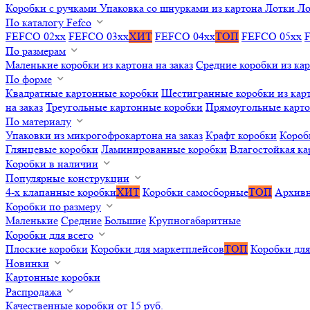
Коробки с ручками
Упаковка со шнурками из картона
Лотки
Ло
По каталогу Fefco
FEFCO 02xx
FEFCO 03xx
ХИТ
FEFCO 04xx
ТОП
FEFCO 05xx
По размерам
Маленькие коробки из картона на заказ
Средние коробки из кар
По форме
Квадратные картонные коробки
Шестигранные коробки из карт
на заказ
Треугольные картонные коробки
Прямоугольные карт
По материалу
Упаковки из микрогофрокартона на заказ
Крафт коробки
Короб
Глянцевые коробки
Ламинированные коробки
Влагостойкая ка
Коробки в наличии
Популярные конструкции
4-х клапанные коробки
ХИТ
Коробки самосборные
ТОП
Архивн
Коробки по размеру
Маленькие
Средние
Большие
Крупногабаритные
Коробки для всего
Плоские коробки
Коробки для маркетплейсов
ТОП
Коробки для
Новинки
Картонные коробки
Распродажа
Качественные коробки от 15 руб.