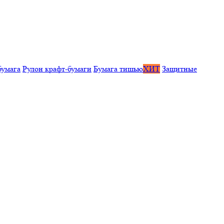
бумага
Рулон крафт-бумаги
Бумага тишью
ХИТ
Защитные