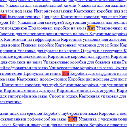
ков
Упаковка для автомобильной химии
Упаковка для багажника 
ая тара под заказ
Интернет-магазины
Картонные коробки для в
Топ
Бытовая техника
Для дома
Картонные коробки для ламп
Кар
варов 18+
Упаковки для скатертей
Картонная упаковка для медиц
ля праздников
Подарочные коробки на заказ
Хит
Упаковочные к
оробки для транспортировки цветов на заказ
Картонные коробк
ых
Когтеточки из гофрокартона
Картонная упаковка для алкогол
 для водки
Пивные коробки
Картонные упаковки для мебели
Кар
нцелярии
Упаковка для бумаги из картона
Одежда и аксессуары
К
ухонные принадлежности
Картонные коробки для кружек
Картонн
ля стаканов на заказ
Упаковочные коробки для бокалов вина
Ра
ый гофрокартон на заказ
Универсальные коробки на заказ
Текст
я полотенец
Продукты питания
Топ
Коробки для маффинов из к
на заказ
Картонные промо-стойки
Коробки диспенсеры для лист
а
Картонные коробки для труб
Картонные коробки для утилизац
ни
Картонные лотки для лука
Картонные лотки для огурцов
Карт
для типографии на заказ
Спорт и отдых
Картонная упаковка дл
лектроника
различных материалов
Короба с шубером под заказ
Коробки с око
ехклапанный гофрокороб на заказ
ТОП
Упаковка с удерживаю
 заказ
Коробки-шкатулки для вашего бизнеса
Коробки с пластик