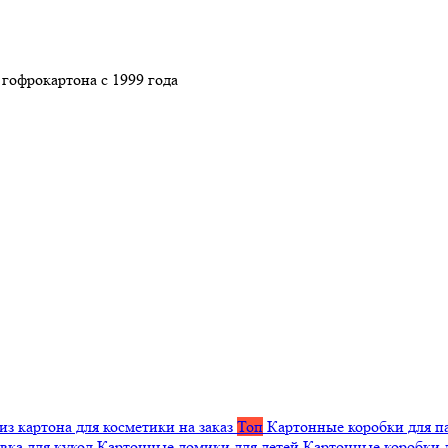
гофрокартона с 1999 года
из картона для косметики на заказ
Топ
Картонные коробки для п
вка для кукол
Картонные домики для детей
Картонные коробки 