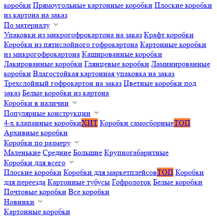
коробки
Прямоугольные картонные коробки
Плоские коробки
из картона на заказ
По материалу
Упаковки из микрогофрокартона на заказ
Крафт коробки
Коробки из пятислойного гофрокартона
Картонные коробки
из микрогофрокартона
Кашированные коробки
Лакированные коробки
Глянцевые коробки
Ламинированные
коробки
Влагостойкая картонная упаковка на заказ
Трехслойный гофрокартон на заказ
Цветные коробки под
заказ
Белые коробки из картона
Коробки в наличии
Популярные конструкции
4-х клапанные коробки
ХИТ
Коробки самосборные
ТОП
Архивные коробки
Коробки по размеру
Маленькие
Средние
Большие
Крупногабаритные
Коробки для всего
Плоские коробки
Коробки для маркетплейсов
ТОП
Коробки
для переезда
Картонные тубусы
Гофролоток
Белые коробки
Почтовые коробки
Все коробки
Новинки
Картонные коробки