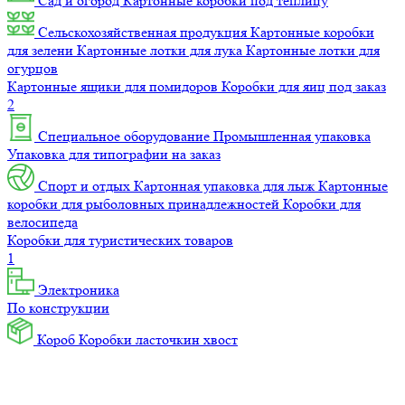
Сад и огород
Картонные коробки под теплицу
Сельскохозяйственная продукция
Картонные коробки
для зелени
Картонные лотки для лука
Картонные лотки для
огурцов
Картонные ящики для помидоров
Коробки для яиц под заказ
2
Специальное оборудование
Промышленная упаковка
Упаковка для типографии на заказ
Спорт и отдых
Картонная упаковка для лыж
Картонные
коробки для рыболовных принадлежностей
Коробки для
велосипеда
Коробки для туристических товаров
1
Электроника
По конструкции
Короб
Коробки ласточкин хвост