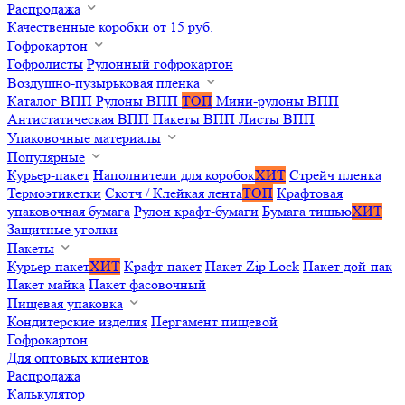
Распродажа
Качественные коробки от 15 руб.
Гофрокартон
Гофролисты
Рулонный гофрокартон
Воздушно-пузырьковая пленка
Каталог ВПП
Рулоны ВПП
ТОП
Мини-рулоны ВПП
Антистатическая ВПП
Пакеты ВПП
Листы ВПП
Упаковочные материалы
Популярные
Курьер-пакет
Наполнители для коробок
ХИТ
Стрейч пленка
Термоэтикетки
Скотч / Клейкая лента
ТОП
Крафтовая
упаковочная бумага
Рулон крафт-бумаги
Бумага тишью
ХИТ
Защитные уголки
Пакеты
Курьер-пакет
ХИТ
Крафт-пакет
Пакет Zip Lock
Пакет дой-пак
Пакет майка
Пакет фасовочный
Пищевая упаковка
Кондитерские изделия
Пергамент пищевой
Гофрокартон
Для оптовых клиентов
Распродажа
Калькулятор