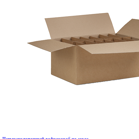
Четырехклапанный гофрокороб на заказ