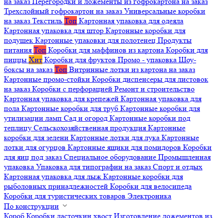
на заказ
Перегородки и ложементы из гофрокартона на заказ
Трехслойный гофрокартон на заказ
Универсальные коробки
на заказ
Текстиль
Топ
Картонная упаковка для одеяла
Картонная упаковка для штор
Картонные коробки для
подушек
Картонные упаковки для полотенец
Продукты
питания
Топ
Коробки для маффинов из картона
Коробки для
пиццы
Хит
Коробки для фруктов
Промо - упаковка
Шоу-
боксы на заказ
Топ
Витринные лотки из картона на заказ
Картонные промо-стойки
Коробки диспенсеры для листовок
на заказ
Коробки с перфорацией
Ремонт и строительство
Картонная упаковка для крепежей
Картонная упаковка для
пола
Картонные коробки для труб
Картонные коробки для
утилизации ламп
Сад и огород
Картонные коробки под
теплицу
Сельскохозяйственная продукция
Картонные
коробки для зелени
Картонные лотки для лука
Картонные
лотки для огурцов
Картонные ящики для помидоров
Коробки
для яиц под заказ
Специальное оборудование
Промышленная
упаковка
Упаковка для типографии на заказ
Спорт и отдых
Картонная упаковка для лыж
Картонные коробки для
рыболовных принадлежностей
Коробки для велосипеда
Коробки для туристических товаров
Электроника
По конструкции
Короб
Коробки ласточкин хвост
Изготовление ложементов из