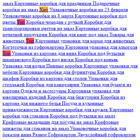
заказ
Картонные коробки для праздников
Подарочные
коробки на заказ
Хит
Упаковочные коробки на 23 февраля
Упаковочные коробки на 8 марта
Картонные коробки под
цветы
Топ
Коробка-чемодан с ручкой
Коробки для
транспортировки цветов на заказ
Картонные коробки для
печатной продукции
Коробки для книг под заказ
Товары для
животных
Топ
Картонные упаковки для корма для животных
Когтеточки из гофрокартона
Картонная упаковка для алкоголя
Топ
Упаковки из картона для вина
Коробки под бутылки
шампанского
Коробки под виски
Коробки под коньяк
Упаковка для водки
Пивные коробки
Картонные упаковки для
мебели
Картонные коробки для фурнитуры
Коробки для
шкафов
Коробки из картона для столов
Упаковки для
стеллажей
Коробки для канцелярии
Упаковка для бумаги из
картона
Одежда и аксессуары
Картонная упаковка для
ювелирных изделий
Коробки для бижутерии
Коробки из
картона для нижнего белья
Посуда и кухонные
принадлежности
Картонные коробки для кружек
Картонные
коробки для стаканов
Коробки под бутылки на заказ
Крафтовые вкладыши для посуды на заказ
Крафтовые
манжеты для стаканов на заказ
Упаковочные коробки для
бокалов вина
Разное
Гофрокартон
Двухслойный гофрокартон