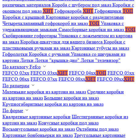
различных материалов
Короба с шубером под заказ
Коробки с
окошком под заказ
ХИТ
Гофрокороба
ХИТ
Гофроящики
ТОП
Коробки с крышкой
Картонные коробки с разделителями
Четырехклапанный гофрокороб на заказ
ТОП
Упаковка с
удерживающими замками
Самосборные коробки на заказ
ТОП
Скобирование гофротары
Упаковка с ложементом из картона
на заказ
Коробки-шкатулки для вашего бизнеса
Коробки с
пластиковыми ручками на заказ
Картонные тубусы на заказ
Гофролотки
Коробки с ручками
Упаковка со шнурками из
картона
Лотки
Лотки "крышка-дно"
Лотки "телевизор"
По каталогу Fefco
FEFCO 02xx
FEFCO 03xx
ХИТ
FEFCO 04xx
ТОП
FEFCO 05xx
FEFCO 06xx
FEFCO 07xx
FEFCO 08xx
ХИТ
FEFCO 09xx
ХИТ
По размерам
Маленькие коробки из картона на заказ
Средние коробки
из картона на заказ
Большие коробки на заказ
Крупногабаритные коробки из картона на заказ
По форме
Квадратные картонные коробки
Шестигранные коробки из
картона на заказ
Конусные коробки под заказ
Восьмиугольные коробки на заказ
Октабины под заказ
Картонные бонбоньерки на заказ
Треугольные картонные