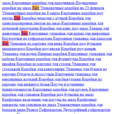
заказ
Картонные коробки для праздников
Подарочные
коробки на заказ
Хит
Упаковочные коробки на 23 февраля
Упаковочные коробки на 8 марта
Картонные коробки под
цветы
Топ
Коробка-чемодан с ручкой
Коробки для
транспортировки цветов на заказ
Картонные коробки для
печатной продукции
Коробки для книг под заказ
Товары для
животных
Топ
Картонные упаковки для корма для животных
Когтеточки из гофрокартона
Картонная упаковка для алкоголя
Топ
Упаковки из картона для вина
Коробки под бутылки
шампанского
Коробки под виски
Коробки под коньяк
Упаковка для водки
Пивные коробки
Картонные упаковки для
мебели
Картонные коробки для фурнитуры
Коробки для
шкафов
Коробки из картона для столов
Упаковки для
стеллажей
Коробки для канцелярии
Упаковка для бумаги из
картона
Одежда и аксессуары
Картонная упаковка для
ювелирных изделий
Коробки для бижутерии
Коробки из
картона для нижнего белья
Посуда и кухонные
принадлежности
Картонные коробки для кружек
Картонные
коробки для стаканов
Коробки под бутылки на заказ
Крафтовые вкладыши для посуды на заказ
Крафтовые
манжеты для стаканов на заказ
Упаковочные коробки для
бокалов вина
Разное
Гофрокартон
Двухслойный гофрокартон