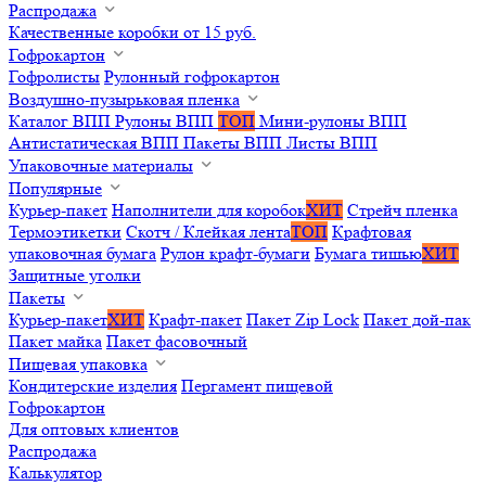
Распродажа
Качественные коробки от 15 руб.
Гофрокартон
Гофролисты
Рулонный гофрокартон
Воздушно-пузырьковая пленка
Каталог ВПП
Рулоны ВПП
ТОП
Мини-рулоны ВПП
Антистатическая ВПП
Пакеты ВПП
Листы ВПП
Упаковочные материалы
Популярные
Курьер-пакет
Наполнители для коробок
ХИТ
Стрейч пленка
Термоэтикетки
Скотч / Клейкая лента
ТОП
Крафтовая
упаковочная бумага
Рулон крафт-бумаги
Бумага тишью
ХИТ
Защитные уголки
Пакеты
Курьер-пакет
ХИТ
Крафт-пакет
Пакет Zip Lock
Пакет дой-пак
Пакет майка
Пакет фасовочный
Пищевая упаковка
Кондитерские изделия
Пергамент пищевой
Гофрокартон
Для оптовых клиентов
Распродажа
Калькулятор