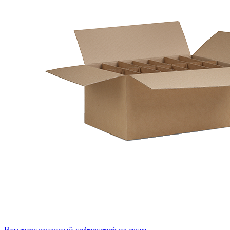
Четырехклапанный гофрокороб на заказ