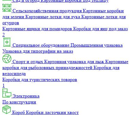
Сад и огород
Картонные коробки под теплицу
Сельскохозяйственная продукция
Картонные коробки
для зелени
Картонные лотки для лука
Картонные лотки для
огурцов
Картонные ящики для помидоров
Коробки для яиц под заказ
2
Специальное оборудование
Промышленная упаковка
Упаковка для типографии на заказ
Спорт и отдых
Картонная упаковка для лыж
Картонные
коробки для рыболовных принадлежностей
Коробки для
велосипеда
Коробки для туристических товаров
1
Электроника
По конструкции
Короб
Коробки ласточкин хвост