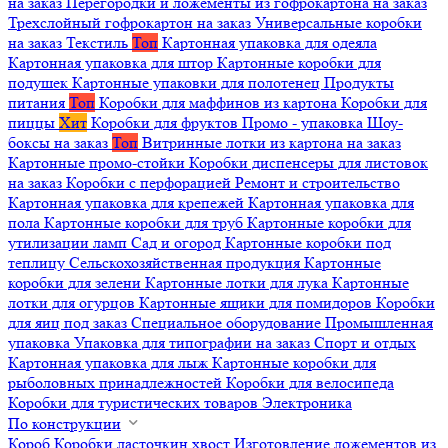
на заказ
Перегородки и ложементы из гофрокартона на заказ
Трехслойный гофрокартон на заказ
Универсальные коробки
на заказ
Текстиль
Топ
Картонная упаковка для одеяла
Картонная упаковка для штор
Картонные коробки для
подушек
Картонные упаковки для полотенец
Продукты
питания
Топ
Коробки для маффинов из картона
Коробки для
пиццы
Хит
Коробки для фруктов
Промо - упаковка
Шоу-
боксы на заказ
Топ
Витринные лотки из картона на заказ
Картонные промо-стойки
Коробки диспенсеры для листовок
на заказ
Коробки с перфорацией
Ремонт и строительство
Картонная упаковка для крепежей
Картонная упаковка для
пола
Картонные коробки для труб
Картонные коробки для
утилизации ламп
Сад и огород
Картонные коробки под
теплицу
Сельскохозяйственная продукция
Картонные
коробки для зелени
Картонные лотки для лука
Картонные
лотки для огурцов
Картонные ящики для помидоров
Коробки
для яиц под заказ
Специальное оборудование
Промышленная
упаковка
Упаковка для типографии на заказ
Спорт и отдых
Картонная упаковка для лыж
Картонные коробки для
рыболовных принадлежностей
Коробки для велосипеда
Коробки для туристических товаров
Электроника
По конструкции
Короб
Коробки ласточкин хвост
Изготовление ложементов из