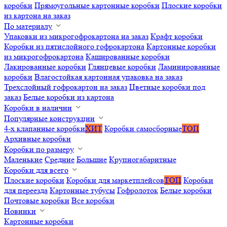
коробки
Прямоугольные картонные коробки
Плоские коробки
из картона на заказ
По материалу
Упаковки из микрогофрокартона на заказ
Крафт коробки
Коробки из пятислойного гофрокартона
Картонные коробки
из микрогофрокартона
Кашированные коробки
Лакированные коробки
Глянцевые коробки
Ламинированные
коробки
Влагостойкая картонная упаковка на заказ
Трехслойный гофрокартон на заказ
Цветные коробки под
заказ
Белые коробки из картона
Коробки в наличии
Популярные конструкции
4-х клапанные коробки
ХИТ
Коробки самосборные
ТОП
Архивные коробки
Коробки по размеру
Маленькие
Средние
Большие
Крупногабаритные
Коробки для всего
Плоские коробки
Коробки для маркетплейсов
ТОП
Коробки
для переезда
Картонные тубусы
Гофролоток
Белые коробки
Почтовые коробки
Все коробки
Новинки
Картонные коробки