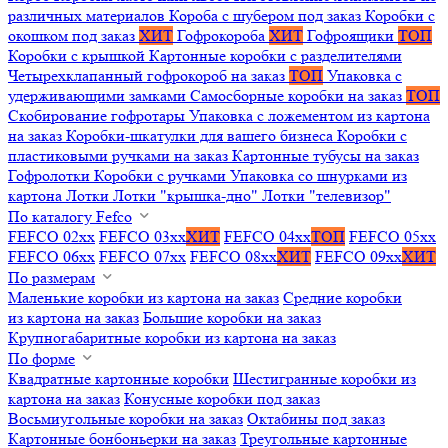
различных материалов
Короба с шубером под заказ
Коробки с
окошком под заказ
ХИТ
Гофрокороба
ХИТ
Гофроящики
ТОП
Коробки с крышкой
Картонные коробки с разделителями
Четырехклапанный гофрокороб на заказ
ТОП
Упаковка с
удерживающими замками
Самосборные коробки на заказ
ТОП
Скобирование гофротары
Упаковка с ложементом из картона
на заказ
Коробки-шкатулки для вашего бизнеса
Коробки с
пластиковыми ручками на заказ
Картонные тубусы на заказ
Гофролотки
Коробки с ручками
Упаковка со шнурками из
картона
Лотки
Лотки "крышка-дно"
Лотки "телевизор"
По каталогу Fefco
FEFCO 02xx
FEFCO 03xx
ХИТ
FEFCO 04xx
ТОП
FEFCO 05xx
FEFCO 06xx
FEFCO 07xx
FEFCO 08xx
ХИТ
FEFCO 09xx
ХИТ
По размерам
Маленькие коробки из картона на заказ
Средние коробки
из картона на заказ
Большие коробки на заказ
Крупногабаритные коробки из картона на заказ
По форме
Квадратные картонные коробки
Шестигранные коробки из
картона на заказ
Конусные коробки под заказ
Восьмиугольные коробки на заказ
Октабины под заказ
Картонные бонбоньерки на заказ
Треугольные картонные