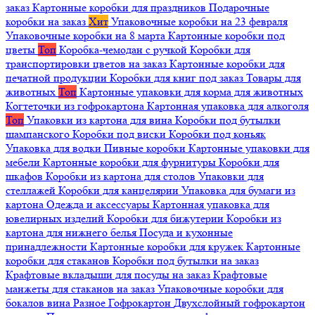
заказ
Картонные коробки для праздников
Подарочные
коробки на заказ
Хит
Упаковочные коробки на 23 февраля
Упаковочные коробки на 8 марта
Картонные коробки под
цветы
Топ
Коробка-чемодан с ручкой
Коробки для
транспортировки цветов на заказ
Картонные коробки для
печатной продукции
Коробки для книг под заказ
Товары для
животных
Топ
Картонные упаковки для корма для животных
Когтеточки из гофрокартона
Картонная упаковка для алкоголя
Топ
Упаковки из картона для вина
Коробки под бутылки
шампанского
Коробки под виски
Коробки под коньяк
Упаковка для водки
Пивные коробки
Картонные упаковки для
мебели
Картонные коробки для фурнитуры
Коробки для
шкафов
Коробки из картона для столов
Упаковки для
стеллажей
Коробки для канцелярии
Упаковка для бумаги из
картона
Одежда и аксессуары
Картонная упаковка для
ювелирных изделий
Коробки для бижутерии
Коробки из
картона для нижнего белья
Посуда и кухонные
принадлежности
Картонные коробки для кружек
Картонные
коробки для стаканов
Коробки под бутылки на заказ
Крафтовые вкладыши для посуды на заказ
Крафтовые
манжеты для стаканов на заказ
Упаковочные коробки для
бокалов вина
Разное
Гофрокартон
Двухслойный гофрокартон