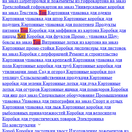
на заказ
Перегородки и ложементы из гофрокартона на заказ
Трехслойный гофрокартон на заказ
Универсальные коробки
на заказ
Текстиль
Топ
Картонная упаковка для одеяла
Картонная упаковка для штор
Картонные коробки для
подушек
Картонные упаковки для полотенец
Продукты
питания
Топ
Коробки для маффинов из картона
Коробки для
пиццы
Хит
Коробки для фруктов
Промо - упаковка
Шоу-
боксы на заказ
Топ
Витринные лотки из картона на заказ
Картонные промо-стойки
Коробки диспенсеры для листовок
на заказ
Коробки с перфорацией
Ремонт и строительство
Картонная упаковка для крепежей
Картонная упаковка для
пола
Картонные коробки для труб
Картонные коробки для
утилизации ламп
Сад и огород
Картонные коробки под
теплицу
Сельскохозяйственная продукция
Картонные
коробки для зелени
Картонные лотки для лука
Картонные
лотки для огурцов
Картонные ящики для помидоров
Коробки
для яиц под заказ
Специальное оборудование
Промышленная
упаковка
Упаковка для типографии на заказ
Спорт и отдых
Картонная упаковка для лыж
Картонные коробки для
рыболовных принадлежностей
Коробки для велосипеда
Коробки для туристических товаров
Электроника
По конструкции
Короб
Коробки ласточкин хвост
Изготовление ложементов из