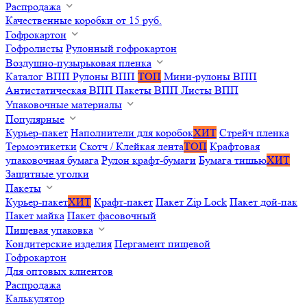
Распродажа
Качественные коробки от 15 руб.
Гофрокартон
Гофролисты
Рулонный гофрокартон
Воздушно-пузырьковая пленка
Каталог ВПП
Рулоны ВПП
ТОП
Мини-рулоны ВПП
Антистатическая ВПП
Пакеты ВПП
Листы ВПП
Упаковочные материалы
Популярные
Курьер-пакет
Наполнители для коробок
ХИТ
Стрейч пленка
Термоэтикетки
Скотч / Клейкая лента
ТОП
Крафтовая
упаковочная бумага
Рулон крафт-бумаги
Бумага тишью
ХИТ
Защитные уголки
Пакеты
Курьер-пакет
ХИТ
Крафт-пакет
Пакет Zip Lock
Пакет дой-пак
Пакет майка
Пакет фасовочный
Пищевая упаковка
Кондитерские изделия
Пергамент пищевой
Гофрокартон
Для оптовых клиентов
Распродажа
Калькулятор