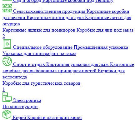
Сад и огород
Картонные коробки под теплицу
Сельскохозяйственная продукция
Картонные коробки
для зелени
Картонные лотки для лука
Картонные лотки для
огурцов
Картонные ящики для помидоров
Коробки для яиц под заказ
2
Специальное оборудование
Промышленная упаковка
Упаковка для типографии на заказ
Спорт и отдых
Картонная упаковка для лыж
Картонные
коробки для рыболовных принадлежностей
Коробки для
велосипеда
Коробки для туристических товаров
1
Электроника
По конструкции
Короб
Коробки ласточкин хвост