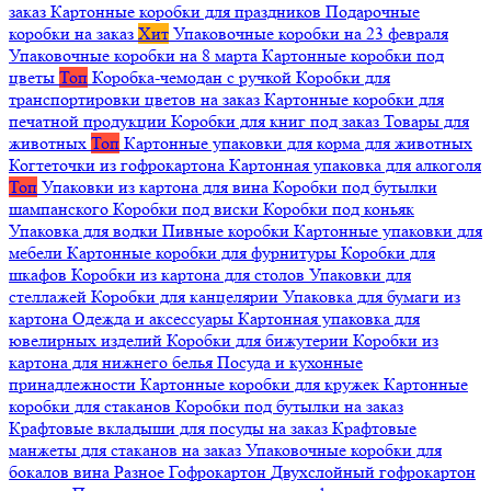
заказ
Картонные коробки для праздников
Подарочные
коробки на заказ
Хит
Упаковочные коробки на 23 февраля
Упаковочные коробки на 8 марта
Картонные коробки под
цветы
Топ
Коробка-чемодан с ручкой
Коробки для
транспортировки цветов на заказ
Картонные коробки для
печатной продукции
Коробки для книг под заказ
Товары для
животных
Топ
Картонные упаковки для корма для животных
Когтеточки из гофрокартона
Картонная упаковка для алкоголя
Топ
Упаковки из картона для вина
Коробки под бутылки
шампанского
Коробки под виски
Коробки под коньяк
Упаковка для водки
Пивные коробки
Картонные упаковки для
мебели
Картонные коробки для фурнитуры
Коробки для
шкафов
Коробки из картона для столов
Упаковки для
стеллажей
Коробки для канцелярии
Упаковка для бумаги из
картона
Одежда и аксессуары
Картонная упаковка для
ювелирных изделий
Коробки для бижутерии
Коробки из
картона для нижнего белья
Посуда и кухонные
принадлежности
Картонные коробки для кружек
Картонные
коробки для стаканов
Коробки под бутылки на заказ
Крафтовые вкладыши для посуды на заказ
Крафтовые
манжеты для стаканов на заказ
Упаковочные коробки для
бокалов вина
Разное
Гофрокартон
Двухслойный гофрокартон