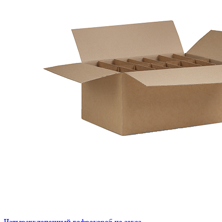
Четырехклапанный гофрокороб на заказ