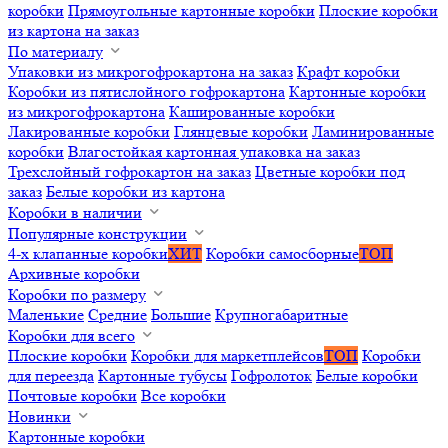
коробки
Прямоугольные картонные коробки
Плоские коробки
из картона на заказ
По материалу
Упаковки из микрогофрокартона на заказ
Крафт коробки
Коробки из пятислойного гофрокартона
Картонные коробки
из микрогофрокартона
Кашированные коробки
Лакированные коробки
Глянцевые коробки
Ламинированные
коробки
Влагостойкая картонная упаковка на заказ
Трехслойный гофрокартон на заказ
Цветные коробки под
заказ
Белые коробки из картона
Коробки в наличии
Популярные конструкции
4-х клапанные коробки
ХИТ
Коробки самосборные
ТОП
Архивные коробки
Коробки по размеру
Маленькие
Средние
Большие
Крупногабаритные
Коробки для всего
Плоские коробки
Коробки для маркетплейсов
ТОП
Коробки
для переезда
Картонные тубусы
Гофролоток
Белые коробки
Почтовые коробки
Все коробки
Новинки
Картонные коробки