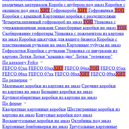
различных материалов
Короба с шубером под заказ
Коробки с
окошком под заказ
ХИТ
Гофрокороба
ХИТ
Гофроящики
ТОП
Коробки с крышкой
Картонные коробки с разделителями
Четырехклапанный гофрокороб на заказ
ТОП
Упаковка с
удерживающими замками
Самосборные коробки на заказ
ТОП
Скобирование гофротары
Упаковка с ложементом из картона
на заказ
Коробки-шкатулки для вашего бизнеса
Коробки с
пластиковыми ручками на заказ
Картонные тубусы на заказ
Гофролотки
Коробки с ручками
Упаковка со шнурками из
картона
Лотки
Лотки "крышка-дно"
Лотки "телевизор"
По каталогу Fefco
FEFCO 02xx
FEFCO 03xx
ХИТ
FEFCO 04xx
ТОП
FEFCO 05xx
FEFCO 06xx
FEFCO 07xx
FEFCO 08xx
ХИТ
FEFCO 09xx
ХИТ
По размерам
Маленькие коробки из картона на заказ
Средние коробки
из картона на заказ
Большие коробки на заказ
Крупногабаритные коробки из картона на заказ
По форме
Квадратные картонные коробки
Шестигранные коробки из
картона на заказ
Конусные коробки под заказ
Восьмиугольные коробки на заказ
Октабины под заказ
Картонные бонбоньерки на заказ
Треугольные картонные