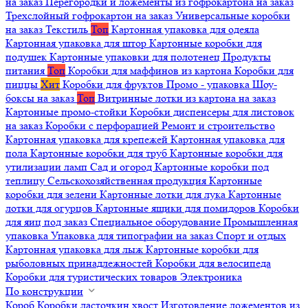
на заказ
Перегородки и ложементы из гофрокартона на заказ
Трехслойный гофрокартон на заказ
Универсальные коробки
на заказ
Текстиль
Топ
Картонная упаковка для одеяла
Картонная упаковка для штор
Картонные коробки для
подушек
Картонные упаковки для полотенец
Продукты
питания
Топ
Коробки для маффинов из картона
Коробки для
пиццы
Хит
Коробки для фруктов
Промо - упаковка
Шоу-
боксы на заказ
Топ
Витринные лотки из картона на заказ
Картонные промо-стойки
Коробки диспенсеры для листовок
на заказ
Коробки с перфорацией
Ремонт и строительство
Картонная упаковка для крепежей
Картонная упаковка для
пола
Картонные коробки для труб
Картонные коробки для
утилизации ламп
Сад и огород
Картонные коробки под
теплицу
Сельскохозяйственная продукция
Картонные
коробки для зелени
Картонные лотки для лука
Картонные
лотки для огурцов
Картонные ящики для помидоров
Коробки
для яиц под заказ
Специальное оборудование
Промышленная
упаковка
Упаковка для типографии на заказ
Спорт и отдых
Картонная упаковка для лыж
Картонные коробки для
рыболовных принадлежностей
Коробки для велосипеда
Коробки для туристических товаров
Электроника
По конструкции
Короб
Коробки ласточкин хвост
Изготовление ложементов из