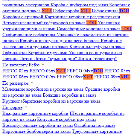
различных материалов
Короба с шубером под заказ
Коробки с
окошком под заказ
ХИТ
Гофрокороба
ХИТ
Гофроящики
ТОП
Коробки с крышкой
Картонные коробки с разделителями
Четырехклапанный гофрокороб на заказ
ТОП
Упаковка с
удерживающими замками
Самосборные коробки на заказ
ТОП
Скобирование гофротары
Упаковка с ложементом из картона
на заказ
Коробки-шкатулки для вашего бизнеса
Коробки с
пластиковыми ручками на заказ
Картонные тубусы на заказ
Гофролотки
Коробки с ручками
Упаковка со шнурками из
картона
Лотки
Лотки "крышка-дно"
Лотки "телевизор"
По каталогу Fefco
FEFCO 02xx
FEFCO 03xx
ХИТ
FEFCO 04xx
ТОП
FEFCO 05xx
FEFCO 06xx
FEFCO 07xx
FEFCO 08xx
ХИТ
FEFCO 09xx
ХИТ
По размерам
Маленькие коробки из картона на заказ
Средние коробки
из картона на заказ
Большие коробки на заказ
Крупногабаритные коробки из картона на заказ
По форме
Квадратные картонные коробки
Шестигранные коробки из
картона на заказ
Конусные коробки под заказ
Восьмиугольные коробки на заказ
Октабины под заказ
Картонные бонбоньерки на заказ
Треугольные картонные