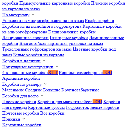
коробки
Прямоугольные картонные коробки
Плоские коробки
из картона на заказ
По материалу
Упаковки из микрогофрокартона на заказ
Крафт коробки
Коробки из пятислойного гофрокартона
Картонные коробки
из микрогофрокартона
Кашированные коробки
Лакированные коробки
Глянцевые коробки
Ламинированные
коробки
Влагостойкая картонная упаковка на заказ
Трехслойный гофрокартон на заказ
Цветные коробки под
заказ
Белые коробки из картона
Коробки в наличии
Популярные конструкции
4-х клапанные коробки
ХИТ
Коробки самосборные
ТОП
Архивные коробки
Коробки по размеру
Маленькие
Средние
Большие
Крупногабаритные
Коробки для всего
Плоские коробки
Коробки для маркетплейсов
ТОП
Коробки
для переезда
Картонные тубусы
Гофролоток
Белые коробки
Почтовые коробки
Все коробки
Новинки
Картонные коробки