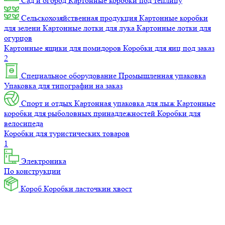
Сад и огород
Картонные коробки под теплицу
Сельскохозяйственная продукция
Картонные коробки
для зелени
Картонные лотки для лука
Картонные лотки для
огурцов
Картонные ящики для помидоров
Коробки для яиц под заказ
2
Специальное оборудование
Промышленная упаковка
Упаковка для типографии на заказ
Спорт и отдых
Картонная упаковка для лыж
Картонные
коробки для рыболовных принадлежностей
Коробки для
велосипеда
Коробки для туристических товаров
1
Электроника
По конструкции
Короб
Коробки ласточкин хвост