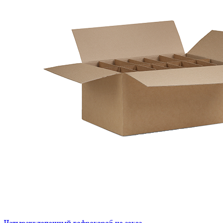
Четырехклапанный гофрокороб на заказ