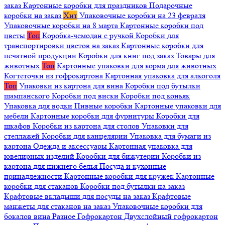
заказ
Картонные коробки для праздников
Подарочные
коробки на заказ
Хит
Упаковочные коробки на 23 февраля
Упаковочные коробки на 8 марта
Картонные коробки под
цветы
Топ
Коробка-чемодан с ручкой
Коробки для
транспортировки цветов на заказ
Картонные коробки для
печатной продукции
Коробки для книг под заказ
Товары для
животных
Топ
Картонные упаковки для корма для животных
Когтеточки из гофрокартона
Картонная упаковка для алкоголя
Топ
Упаковки из картона для вина
Коробки под бутылки
шампанского
Коробки под виски
Коробки под коньяк
Упаковка для водки
Пивные коробки
Картонные упаковки для
мебели
Картонные коробки для фурнитуры
Коробки для
шкафов
Коробки из картона для столов
Упаковки для
стеллажей
Коробки для канцелярии
Упаковка для бумаги из
картона
Одежда и аксессуары
Картонная упаковка для
ювелирных изделий
Коробки для бижутерии
Коробки из
картона для нижнего белья
Посуда и кухонные
принадлежности
Картонные коробки для кружек
Картонные
коробки для стаканов
Коробки под бутылки на заказ
Крафтовые вкладыши для посуды на заказ
Крафтовые
манжеты для стаканов на заказ
Упаковочные коробки для
бокалов вина
Разное
Гофрокартон
Двухслойный гофрокартон