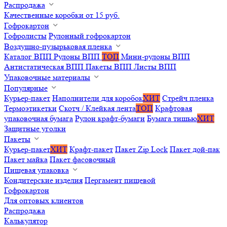
Распродажа
Качественные коробки от 15 руб.
Гофрокартон
Гофролисты
Рулонный гофрокартон
Воздушно-пузырьковая пленка
Каталог ВПП
Рулоны ВПП
ТОП
Мини-рулоны ВПП
Антистатическая ВПП
Пакеты ВПП
Листы ВПП
Упаковочные материалы
Популярные
Курьер-пакет
Наполнители для коробок
ХИТ
Стрейч пленка
Термоэтикетки
Скотч / Клейкая лента
ТОП
Крафтовая
упаковочная бумага
Рулон крафт-бумаги
Бумага тишью
ХИТ
Защитные уголки
Пакеты
Курьер-пакет
ХИТ
Крафт-пакет
Пакет Zip Lock
Пакет дой-пак
Пакет майка
Пакет фасовочный
Пищевая упаковка
Кондитерские изделия
Пергамент пищевой
Гофрокартон
Для оптовых клиентов
Распродажа
Калькулятор