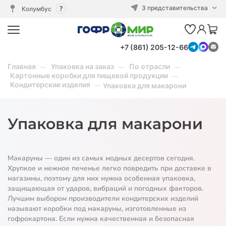
3 представительства
Колумбус
+7 (861) 205-12-66
Главная
Упаковка на заказ
По отрасли
Картонные коробки для пищевой продукции
Кондитерские изделия
Упаковка для макарони
Упаковка для макарони
Макаруны — один из самых модных десертов сегодня.
Хрупкое и нежное печенье легко повредить при доставке в
магазины, поэтому для них нужна особенная упаковка,
защищающая от ударов, вибраций и погодных факторов.
Лучшим выбором производители кондитерских изделий
называют коробки под макаруны, изготовленные из
гофрокартона. Если нужна качественная и безопасная