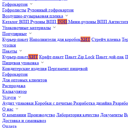
Гофрокартон
Гофролисты
Рулонный гофрокартон
Воздушно-пузырьковая пленка
Каталог ВПП
Рулоны ВПП
ТОП
Мини-рулоны ВПП
Антистат
Упаковочные материалы
Популярные
Курьер-пакет
Наполнители для коробок
ХИТ
Стрейч пленка
Те
уголки
Пакеты
Курьер-пакет
ХИТ
Крафт-пакет
Пакет Zip Lock
Пакет дой-пак
П
Пищевая упаковка
Кондитерские изделия
Пергамент пищевой
Гофрокартон
Для оптовых клиентов
Распродажа
Калькулятор
Услуги
Аудит упаковки
Коробки с печатью
Разработка дизайна
Разраб
О нас
О компании
Производство
Лаборатория качества
Документы
В
Доставка и самовывоз
Оплата