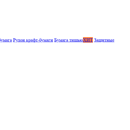
бумага
Рулон крафт-бумаги
Бумага тишью
ХИТ
Защитные