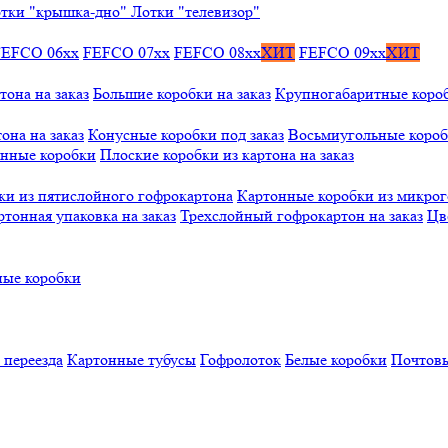
тки "крышка-дно"
Лотки "телевизор"
FEFCO 06xx
FEFCO 07xx
FEFCO 08xx
ХИТ
FEFCO 09xx
ХИТ
тона на заказ
Большие коробки на заказ
Крупногабаритные коробк
она на заказ
Конусные коробки под заказ
Восьмиугольные коробк
онные коробки
Плоские коробки из картона на заказ
ки из пятислойного гофрокартона
Картонные коробки из микро
ртонная упаковка на заказ
Трехслойный гофрокартон на заказ
Цв
ые коробки
 переезда
Картонные тубусы
Гофролоток
Белые коробки
Почтовы