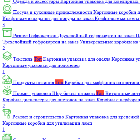
Одежда и аксессуары
Картонная упаковка для ювелирных
Посуда и кухонные принадлежности
Картонные коробки 
Крафтовые вкладыши для посуды на заказ
Крафтовые манжеты д
3
Разное
Гофрокартон
Двухслойный гофрокартон на заказ
П
Трехслойный гофрокартон на заказ
Универсальные коробки на 
2
Текстиль
Топ
Картонная упаковка для одеяла
Картонная у
Картонные упаковки для полотенец
1
Продукты питания
Топ
Коробки для маффинов из картон
Промо - упаковка
Шоу-боксы на заказ
Топ
Витринные лотк
Коробки диспенсеры для листовок на заказ
Коробки с перфора
2
Ремонт и строительство
Картонная упаковка для крепеже
Картонные коробки для утилизации ламп
1