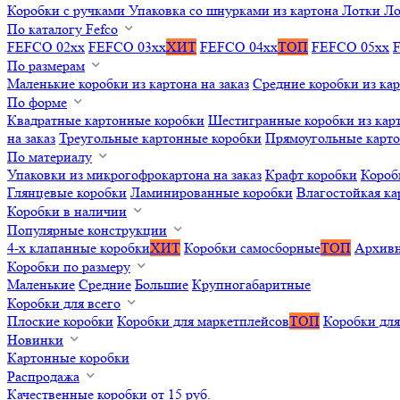
Коробки с ручками
Упаковка со шнурками из картона
Лотки
Ло
По каталогу Fefco
FEFCO 02xx
FEFCO 03xx
ХИТ
FEFCO 04xx
ТОП
FEFCO 05xx
По размерам
Маленькие коробки из картона на заказ
Средние коробки из кар
По форме
Квадратные картонные коробки
Шестигранные коробки из карт
на заказ
Треугольные картонные коробки
Прямоугольные карт
По материалу
Упаковки из микрогофрокартона на заказ
Крафт коробки
Короб
Глянцевые коробки
Ламинированные коробки
Влагостойкая ка
Коробки в наличии
Популярные конструкции
4-х клапанные коробки
ХИТ
Коробки самосборные
ТОП
Архивн
Коробки по размеру
Маленькие
Средние
Большие
Крупногабаритные
Коробки для всего
Плоские коробки
Коробки для маркетплейсов
ТОП
Коробки для
Новинки
Картонные коробки
Распродажа
Качественные коробки от 15 руб.