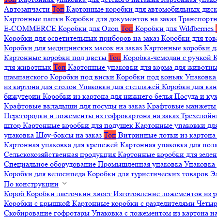
Автозапчасти
Топ
Картонные коробки для автомобильных дис
Картонные папки
Коробки для документов на заказ
Транспортн
E-COMMERCE
Коробки для Ozon
Топ
Коробки для Wildberries
Коробки для осветительных приборов на заказ
Коробки для то
Коробки для медицинских масок на заказ
Картонные коробки д
Картонные коробки под цветы
Топ
Коробка-чемодан с ручкой
К
для животных
Топ
Картонные упаковки для корма для животн
шампанского
Коробки под виски
Коробки под коньяк
Упаковка
из картона для столов
Упаковки для стеллажей
Коробки для ка
бижутерии
Коробки из картона для нижнего белья
Посуда и к
Крафтовые вкладыши для посуды на заказ
Крафтовые манжеты д
Перегородки и ложементы из гофрокартона на заказ
Трехслойн
штор
Картонные коробки для подушек
Картонные упаковки дл
упаковка
Шоу-боксы на заказ
Топ
Витринные лотки из картона 
Картонная упаковка для крепежей
Картонная упаковка для пол
Сельскохозяйственная продукция
Картонные коробки для зеле
Специальное оборудование
Промышленная упаковка
Упаковка 
Коробки для велосипеда
Коробки для туристических товаров
Э
По конструкции
Короб
Коробки ласточкин хвост
Изготовление ложементов из 
Коробки с крышкой
Картонные коробки с разделителями
Четыр
Скобирование гофротары
Упаковка с ложементом из картона на