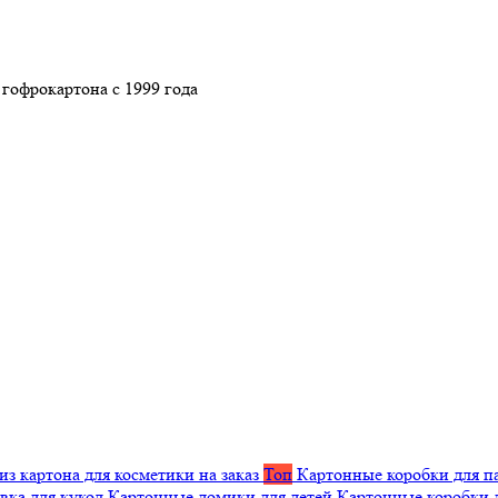
гофрокартона с 1999 года
из картона для косметики на заказ
Топ
Картонные коробки для п
вка для кукол
Картонные домики для детей
Картонные коробки 