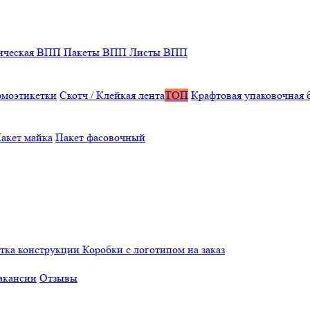
ическая ВПП
Пакеты ВПП
Листы ВПП
рмоэтикетки
Скотч / Клейкая лента
ТОП
Крафтовая упаковочная 
акет майка
Пакет фасовочный
отка конструкции
Коробки с логотипом на заказ
акансии
Отзывы