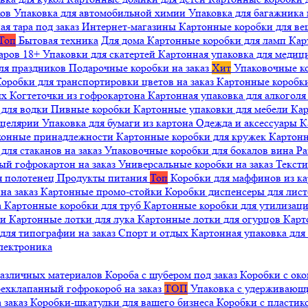
ков
Упаковка для автомобильной химии
Упаковка для багажника 
ая тара под заказ
Интернет-магазины
Картонные коробки для в
Топ
Бытовая техника
Для дома
Картонные коробки для ламп
Кар
варов 18+
Упаковки для скатертей
Картонная упаковка для медиц
ля праздников
Подарочные коробки на заказ
Хит
Упаковочные к
оробки для транспортировки цветов на заказ
Картонные коробк
ых
Когтеточки из гофрокартона
Картонная упаковка для алкогол
 для водки
Пивные коробки
Картонные упаковки для мебели
Кар
нцелярии
Упаковка для бумаги из картона
Одежда и аксессуары
К
ухонные принадлежности
Картонные коробки для кружек
Картонн
ля стаканов на заказ
Упаковочные коробки для бокалов вина
Ра
ый гофрокартон на заказ
Универсальные коробки на заказ
Текст
я полотенец
Продукты питания
Топ
Коробки для маффинов из к
на заказ
Картонные промо-стойки
Коробки диспенсеры для лист
а
Картонные коробки для труб
Картонные коробки для утилизац
ни
Картонные лотки для лука
Картонные лотки для огурцов
Карт
для типографии на заказ
Спорт и отдых
Картонная упаковка дл
лектроника
различных материалов
Короба с шубером под заказ
Коробки с око
ехклапанный гофрокороб на заказ
ТОП
Упаковка с удерживаю
 заказ
Коробки-шкатулки для вашего бизнеса
Коробки с пластик