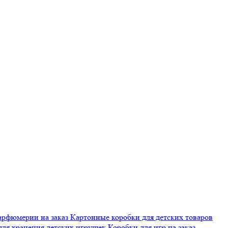
арфюмерии на заказ
Картонные коробки для детских товаров
для хранения детских игрушек
Коробки для игр на заказ