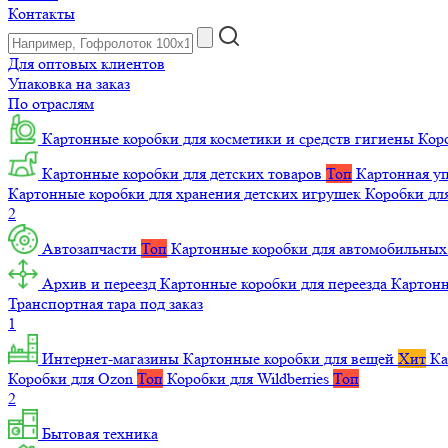
Контакты
Для оптовых клиентов
Упаковка на заказ
По отраслям
Картонные коробки для косметики и средств гигиены
Коро
Картонные коробки для детских товаров
Топ
Картонная уп
Картонные коробки для хранения детских игрушек
Коробки для
2
Автозапчасти
Топ
Картонные коробки для автомобильных
Архив и переезд
Картонные коробки для переезда
Картон
Транспортная тара под заказ
1
Интернет-магазины
Картонные коробки для вещей
Хит
Ка
Коробки для Ozon
Топ
Коробки для Wildberries
Топ
2
Бытовая техника