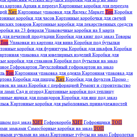
из картона
Архив и переезд
Картонные коробки для переезда
ещей
Хит
Картонные упаковки для Яндекс Маркет
Топ
Коробки
тонные коробки для часов
Картонные коробочки для свечей
инских товаров
Картонные коробки для лекарственных средств
оробки на 23 февраля
Упаковочные коробки на 8 марта
и для печатной продукции
Коробки для книг под заказ
Товары
я
Топ
Упаковки из картона для вина
Коробки под бутылки
тонные коробки для фурнитуры
Коробки для шкафов
Коробки
артонная упаковка для ювелирных изделий
Коробки для
ые коробки для стаканов
Коробки под бутылки на заказ
зное
Гофрокартон
Двухслойный гофрокартон на заказ
иль
Топ
Картонная упаковка для одеяла
Картонная упаковка для
артона
Коробки для пиццы
Хит
Коробки для фруктов
Промо -
овок на заказ
Коробки с перфорацией
Ремонт и строительство
ии ламп
Сад и огород
Картонные коробки под теплицу
онные ящики для помидоров
Коробки для яиц под заказ
я лыж
Картонные коробки для рыболовных принадлежностей
шком под заказ
ХИТ
Гофрокороба
ХИТ
Гофроящики
ТОП
щими замками
Самосборные коробки на заказ
ТОП
овыми ручками на заказ
Картонные тубусы на заказ
Гофролотки