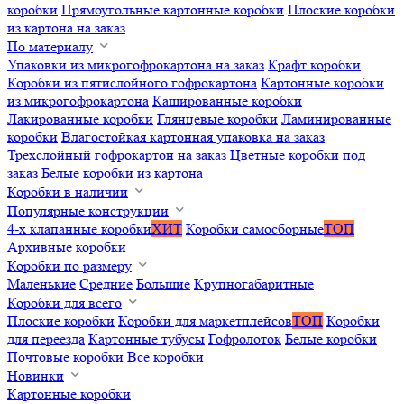
коробки
Прямоугольные картонные коробки
Плоские коробки
из картона на заказ
По материалу
Упаковки из микрогофрокартона на заказ
Крафт коробки
Коробки из пятислойного гофрокартона
Картонные коробки
из микрогофрокартона
Кашированные коробки
Лакированные коробки
Глянцевые коробки
Ламинированные
коробки
Влагостойкая картонная упаковка на заказ
Трехслойный гофрокартон на заказ
Цветные коробки под
заказ
Белые коробки из картона
Коробки в наличии
Популярные конструкции
4-х клапанные коробки
ХИТ
Коробки самосборные
ТОП
Архивные коробки
Коробки по размеру
Маленькие
Средние
Большие
Крупногабаритные
Коробки для всего
Плоские коробки
Коробки для маркетплейсов
ТОП
Коробки
для переезда
Картонные тубусы
Гофролоток
Белые коробки
Почтовые коробки
Все коробки
Новинки
Картонные коробки