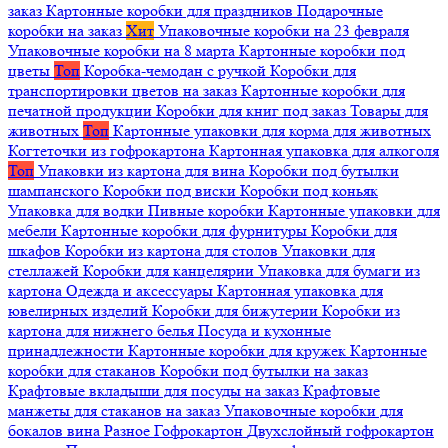
заказ
Картонные коробки для праздников
Подарочные
коробки на заказ
Хит
Упаковочные коробки на 23 февраля
Упаковочные коробки на 8 марта
Картонные коробки под
цветы
Топ
Коробка-чемодан с ручкой
Коробки для
транспортировки цветов на заказ
Картонные коробки для
печатной продукции
Коробки для книг под заказ
Товары для
животных
Топ
Картонные упаковки для корма для животных
Когтеточки из гофрокартона
Картонная упаковка для алкоголя
Топ
Упаковки из картона для вина
Коробки под бутылки
шампанского
Коробки под виски
Коробки под коньяк
Упаковка для водки
Пивные коробки
Картонные упаковки для
мебели
Картонные коробки для фурнитуры
Коробки для
шкафов
Коробки из картона для столов
Упаковки для
стеллажей
Коробки для канцелярии
Упаковка для бумаги из
картона
Одежда и аксессуары
Картонная упаковка для
ювелирных изделий
Коробки для бижутерии
Коробки из
картона для нижнего белья
Посуда и кухонные
принадлежности
Картонные коробки для кружек
Картонные
коробки для стаканов
Коробки под бутылки на заказ
Крафтовые вкладыши для посуды на заказ
Крафтовые
манжеты для стаканов на заказ
Упаковочные коробки для
бокалов вина
Разное
Гофрокартон
Двухслойный гофрокартон