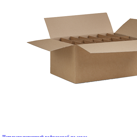
Четырехклапанный гофрокороб на заказ