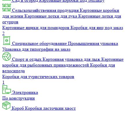
Сад и огород
Картонные коробки под теплицу
Сельскохозяйственная продукция
Картонные коробки
для зелени
Картонные лотки для лука
Картонные лотки для
огурцов
Картонные ящики для помидоров
Коробки для яиц под заказ
2
Специальное оборудование
Промышленная упаковка
Упаковка для типографии на заказ
Спорт и отдых
Картонная упаковка для лыж
Картонные
коробки для рыболовных принадлежностей
Коробки для
велосипеда
Коробки для туристических товаров
1
Электроника
По конструкции
Короб
Коробки ласточкин хвост