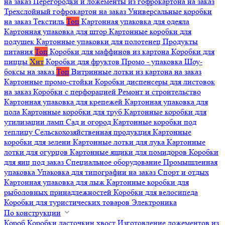
на заказ
Перегородки и ложементы из гофрокартона на заказ
Трехслойный гофрокартон на заказ
Универсальные коробки
на заказ
Текстиль
Топ
Картонная упаковка для одеяла
Картонная упаковка для штор
Картонные коробки для
подушек
Картонные упаковки для полотенец
Продукты
питания
Топ
Коробки для маффинов из картона
Коробки для
пиццы
Хит
Коробки для фруктов
Промо - упаковка
Шоу-
боксы на заказ
Топ
Витринные лотки из картона на заказ
Картонные промо-стойки
Коробки диспенсеры для листовок
на заказ
Коробки с перфорацией
Ремонт и строительство
Картонная упаковка для крепежей
Картонная упаковка для
пола
Картонные коробки для труб
Картонные коробки для
утилизации ламп
Сад и огород
Картонные коробки под
теплицу
Сельскохозяйственная продукция
Картонные
коробки для зелени
Картонные лотки для лука
Картонные
лотки для огурцов
Картонные ящики для помидоров
Коробки
для яиц под заказ
Специальное оборудование
Промышленная
упаковка
Упаковка для типографии на заказ
Спорт и отдых
Картонная упаковка для лыж
Картонные коробки для
рыболовных принадлежностей
Коробки для велосипеда
Коробки для туристических товаров
Электроника
По конструкции
Короб
Коробки ласточкин хвост
Изготовление ложементов из