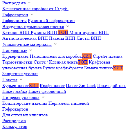
Распродажа
Качественные коробки от 15 руб.
Гофрокартон
Гофролисты
Рулонный гофрокартон
Воздушно-пузырьковая пленка
Каталог ВПП
Рулоны ВПП
ТОП
Мини-рулоны ВПП
Антистатическая ВПП
Пакеты ВПП
Листы ВПП
Упаковочные материалы
Популярные
Курьер-пакет
Наполнители для коробок
ХИТ
Стрейч пленка
Термоэтикетки
Скотч / Клейкая лента
ТОП
Крафтовая
упаковочная бумага
Рулон крафт-бумаги
Бумага тишью
ХИТ
Защитные уголки
Пакеты
Курьер-пакет
ХИТ
Крафт-пакет
Пакет Zip Lock
Пакет дой-пак
Пакет майка
Пакет фасовочный
Пищевая упаковка
Кондитерские изделия
Пергамент пищевой
Гофрокартон
Для оптовых клиентов
Распродажа
Калькулятор