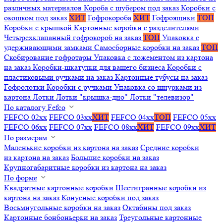
различных материалов
Короба с шубером под заказ
Коробки с
окошком под заказ
ХИТ
Гофрокороба
ХИТ
Гофроящики
ТОП
Коробки с крышкой
Картонные коробки с разделителями
Четырехклапанный гофрокороб на заказ
ТОП
Упаковка с
удерживающими замками
Самосборные коробки на заказ
ТОП
Скобирование гофротары
Упаковка с ложементом из картона
на заказ
Коробки-шкатулки для вашего бизнеса
Коробки с
пластиковыми ручками на заказ
Картонные тубусы на заказ
Гофролотки
Коробки с ручками
Упаковка со шнурками из
картона
Лотки
Лотки "крышка-дно"
Лотки "телевизор"
По каталогу Fefco
FEFCO 02xx
FEFCO 03xx
ХИТ
FEFCO 04xx
ТОП
FEFCO 05xx
FEFCO 06xx
FEFCO 07xx
FEFCO 08xx
ХИТ
FEFCO 09xx
ХИТ
По размерам
Маленькие коробки из картона на заказ
Средние коробки
из картона на заказ
Большие коробки на заказ
Крупногабаритные коробки из картона на заказ
По форме
Квадратные картонные коробки
Шестигранные коробки из
картона на заказ
Конусные коробки под заказ
Восьмиугольные коробки на заказ
Октабины под заказ
Картонные бонбоньерки на заказ
Треугольные картонные