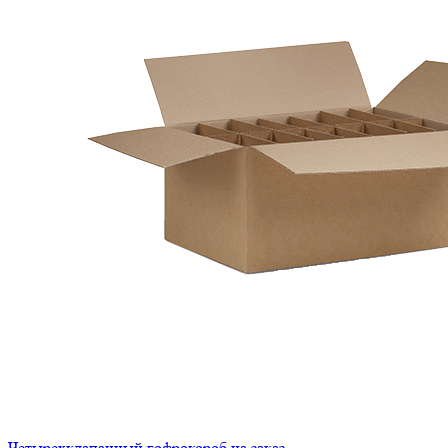
Четырехклапанный гофрокороб на заказ