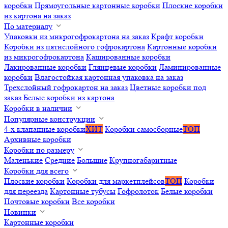
коробки
Прямоугольные картонные коробки
Плоские коробки
из картона на заказ
По материалу
Упаковки из микрогофрокартона на заказ
Крафт коробки
Коробки из пятислойного гофрокартона
Картонные коробки
из микрогофрокартона
Кашированные коробки
Лакированные коробки
Глянцевые коробки
Ламинированные
коробки
Влагостойкая картонная упаковка на заказ
Трехслойный гофрокартон на заказ
Цветные коробки под
заказ
Белые коробки из картона
Коробки в наличии
Популярные конструкции
4-х клапанные коробки
ХИТ
Коробки самосборные
ТОП
Архивные коробки
Коробки по размеру
Маленькие
Средние
Большие
Крупногабаритные
Коробки для всего
Плоские коробки
Коробки для маркетплейсов
ТОП
Коробки
для переезда
Картонные тубусы
Гофролоток
Белые коробки
Почтовые коробки
Все коробки
Новинки
Картонные коробки