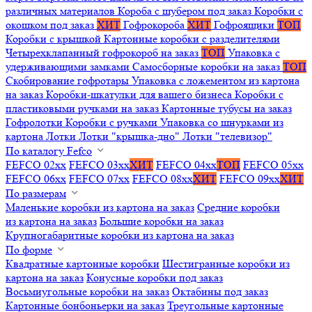
различных материалов
Короба с шубером под заказ
Коробки с
окошком под заказ
ХИТ
Гофрокороба
ХИТ
Гофроящики
ТОП
Коробки с крышкой
Картонные коробки с разделителями
Четырехклапанный гофрокороб на заказ
ТОП
Упаковка с
удерживающими замками
Самосборные коробки на заказ
ТОП
Скобирование гофротары
Упаковка с ложементом из картона
на заказ
Коробки-шкатулки для вашего бизнеса
Коробки с
пластиковыми ручками на заказ
Картонные тубусы на заказ
Гофролотки
Коробки с ручками
Упаковка со шнурками из
картона
Лотки
Лотки "крышка-дно"
Лотки "телевизор"
По каталогу Fefco
FEFCO 02xx
FEFCO 03xx
ХИТ
FEFCO 04xx
ТОП
FEFCO 05xx
FEFCO 06xx
FEFCO 07xx
FEFCO 08xx
ХИТ
FEFCO 09xx
ХИТ
По размерам
Маленькие коробки из картона на заказ
Средние коробки
из картона на заказ
Большие коробки на заказ
Крупногабаритные коробки из картона на заказ
По форме
Квадратные картонные коробки
Шестигранные коробки из
картона на заказ
Конусные коробки под заказ
Восьмиугольные коробки на заказ
Октабины под заказ
Картонные бонбоньерки на заказ
Треугольные картонные