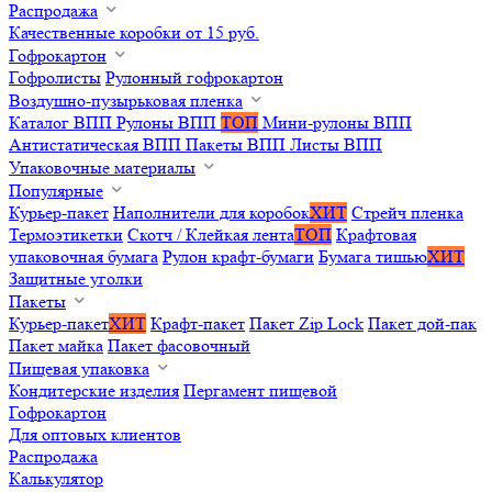
Распродажа
Качественные коробки от 15 руб.
Гофрокартон
Гофролисты
Рулонный гофрокартон
Воздушно-пузырьковая пленка
Каталог ВПП
Рулоны ВПП
ТОП
Мини-рулоны ВПП
Антистатическая ВПП
Пакеты ВПП
Листы ВПП
Упаковочные материалы
Популярные
Курьер-пакет
Наполнители для коробок
ХИТ
Стрейч пленка
Термоэтикетки
Скотч / Клейкая лента
ТОП
Крафтовая
упаковочная бумага
Рулон крафт-бумаги
Бумага тишью
ХИТ
Защитные уголки
Пакеты
Курьер-пакет
ХИТ
Крафт-пакет
Пакет Zip Lock
Пакет дой-пак
Пакет майка
Пакет фасовочный
Пищевая упаковка
Кондитерские изделия
Пергамент пищевой
Гофрокартон
Для оптовых клиентов
Распродажа
Калькулятор