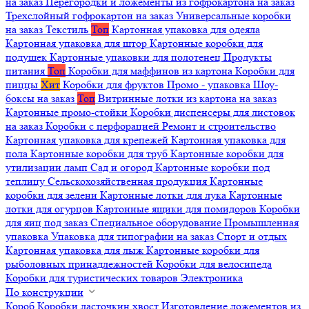
на заказ
Перегородки и ложементы из гофрокартона на заказ
Трехслойный гофрокартон на заказ
Универсальные коробки
на заказ
Текстиль
Топ
Картонная упаковка для одеяла
Картонная упаковка для штор
Картонные коробки для
подушек
Картонные упаковки для полотенец
Продукты
питания
Топ
Коробки для маффинов из картона
Коробки для
пиццы
Хит
Коробки для фруктов
Промо - упаковка
Шоу-
боксы на заказ
Топ
Витринные лотки из картона на заказ
Картонные промо-стойки
Коробки диспенсеры для листовок
на заказ
Коробки с перфорацией
Ремонт и строительство
Картонная упаковка для крепежей
Картонная упаковка для
пола
Картонные коробки для труб
Картонные коробки для
утилизации ламп
Сад и огород
Картонные коробки под
теплицу
Сельскохозяйственная продукция
Картонные
коробки для зелени
Картонные лотки для лука
Картонные
лотки для огурцов
Картонные ящики для помидоров
Коробки
для яиц под заказ
Специальное оборудование
Промышленная
упаковка
Упаковка для типографии на заказ
Спорт и отдых
Картонная упаковка для лыж
Картонные коробки для
рыболовных принадлежностей
Коробки для велосипеда
Коробки для туристических товаров
Электроника
По конструкции
Короб
Коробки ласточкин хвост
Изготовление ложементов из