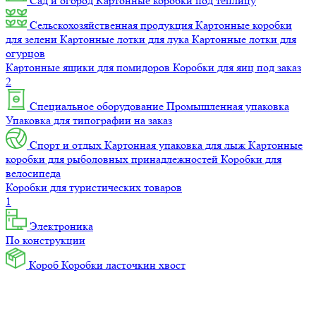
Сад и огород
Картонные коробки под теплицу
Сельскохозяйственная продукция
Картонные коробки
для зелени
Картонные лотки для лука
Картонные лотки для
огурцов
Картонные ящики для помидоров
Коробки для яиц под заказ
2
Специальное оборудование
Промышленная упаковка
Упаковка для типографии на заказ
Спорт и отдых
Картонная упаковка для лыж
Картонные
коробки для рыболовных принадлежностей
Коробки для
велосипеда
Коробки для туристических товаров
1
Электроника
По конструкции
Короб
Коробки ласточкин хвост