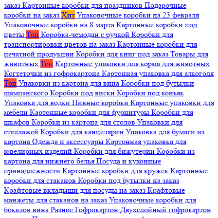
заказ
Картонные коробки для праздников
Подарочные
коробки на заказ
Хит
Упаковочные коробки на 23 февраля
Упаковочные коробки на 8 марта
Картонные коробки под
цветы
Топ
Коробка-чемодан с ручкой
Коробки для
транспортировки цветов на заказ
Картонные коробки для
печатной продукции
Коробки для книг под заказ
Товары для
животных
Топ
Картонные упаковки для корма для животных
Когтеточки из гофрокартона
Картонная упаковка для алкоголя
Топ
Упаковки из картона для вина
Коробки под бутылки
шампанского
Коробки под виски
Коробки под коньяк
Упаковка для водки
Пивные коробки
Картонные упаковки для
мебели
Картонные коробки для фурнитуры
Коробки для
шкафов
Коробки из картона для столов
Упаковки для
стеллажей
Коробки для канцелярии
Упаковка для бумаги из
картона
Одежда и аксессуары
Картонная упаковка для
ювелирных изделий
Коробки для бижутерии
Коробки из
картона для нижнего белья
Посуда и кухонные
принадлежности
Картонные коробки для кружек
Картонные
коробки для стаканов
Коробки под бутылки на заказ
Крафтовые вкладыши для посуды на заказ
Крафтовые
манжеты для стаканов на заказ
Упаковочные коробки для
бокалов вина
Разное
Гофрокартон
Двухслойный гофрокартон