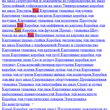
на заказ
Перегородки и ложементы из гофрокартона на заказ
Трехслойный гофрокартон на заказ
Универсальные коробки
на заказ
Текстиль
Топ
Картонная упаковка для одеяла
Картонная упаковка для штор
Картонные коробки для
подушек
Картонные упаковки для полотенец
Продукты
питания
Топ
Коробки для маффинов из картона
Коробки для
пиццы
Хит
Коробки для фруктов
Промо - упаковка
Шоу-
боксы на заказ
Топ
Витринные лотки из картона на заказ
Картонные промо-стойки
Коробки диспенсеры для листовок
на заказ
Коробки с перфорацией
Ремонт и строительство
Картонная упаковка для крепежей
Картонная упаковка для
пола
Картонные коробки для труб
Картонные коробки для
утилизации ламп
Сад и огород
Картонные коробки под
теплицу
Сельскохозяйственная продукция
Картонные
коробки для зелени
Картонные лотки для лука
Картонные
лотки для огурцов
Картонные ящики для помидоров
Коробки
для яиц под заказ
Специальное оборудование
Промышленная
упаковка
Упаковка для типографии на заказ
Спорт и отдых
Картонная упаковка для лыж
Картонные коробки для
рыболовных принадлежностей
Коробки для велосипеда
Коробки для туристических товаров
Электроника
По конструкции
Короб
Коробки ласточкин хвост
Изготовление ложементов из