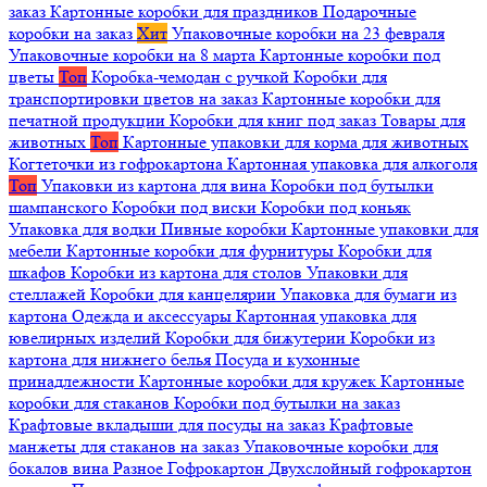
заказ
Картонные коробки для праздников
Подарочные
коробки на заказ
Хит
Упаковочные коробки на 23 февраля
Упаковочные коробки на 8 марта
Картонные коробки под
цветы
Топ
Коробка-чемодан с ручкой
Коробки для
транспортировки цветов на заказ
Картонные коробки для
печатной продукции
Коробки для книг под заказ
Товары для
животных
Топ
Картонные упаковки для корма для животных
Когтеточки из гофрокартона
Картонная упаковка для алкоголя
Топ
Упаковки из картона для вина
Коробки под бутылки
шампанского
Коробки под виски
Коробки под коньяк
Упаковка для водки
Пивные коробки
Картонные упаковки для
мебели
Картонные коробки для фурнитуры
Коробки для
шкафов
Коробки из картона для столов
Упаковки для
стеллажей
Коробки для канцелярии
Упаковка для бумаги из
картона
Одежда и аксессуары
Картонная упаковка для
ювелирных изделий
Коробки для бижутерии
Коробки из
картона для нижнего белья
Посуда и кухонные
принадлежности
Картонные коробки для кружек
Картонные
коробки для стаканов
Коробки под бутылки на заказ
Крафтовые вкладыши для посуды на заказ
Крафтовые
манжеты для стаканов на заказ
Упаковочные коробки для
бокалов вина
Разное
Гофрокартон
Двухслойный гофрокартон