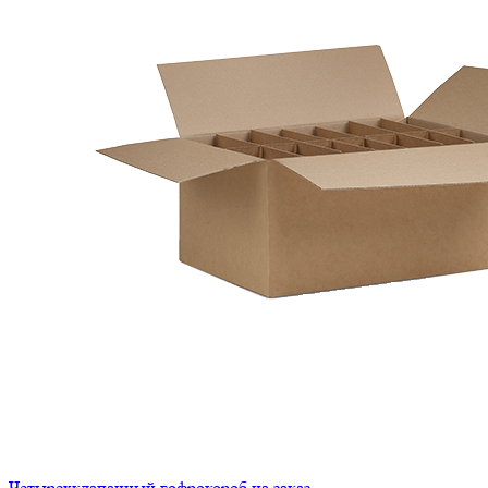
Четырехклапанный гофрокороб на заказ