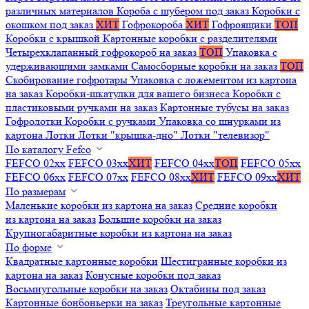
различных материалов
Короба с шубером под заказ
Коробки с
окошком под заказ
ХИТ
Гофрокороба
ХИТ
Гофроящики
ТОП
Коробки с крышкой
Картонные коробки с разделителями
Четырехклапанный гофрокороб на заказ
ТОП
Упаковка с
удерживающими замками
Самосборные коробки на заказ
ТОП
Скобирование гофротары
Упаковка с ложементом из картона
на заказ
Коробки-шкатулки для вашего бизнеса
Коробки с
пластиковыми ручками на заказ
Картонные тубусы на заказ
Гофролотки
Коробки с ручками
Упаковка со шнурками из
картона
Лотки
Лотки "крышка-дно"
Лотки "телевизор"
По каталогу Fefco
FEFCO 02xx
FEFCO 03xx
ХИТ
FEFCO 04xx
ТОП
FEFCO 05xx
FEFCO 06xx
FEFCO 07xx
FEFCO 08xx
ХИТ
FEFCO 09xx
ХИТ
По размерам
Маленькие коробки из картона на заказ
Средние коробки
из картона на заказ
Большие коробки на заказ
Крупногабаритные коробки из картона на заказ
По форме
Квадратные картонные коробки
Шестигранные коробки из
картона на заказ
Конусные коробки под заказ
Восьмиугольные коробки на заказ
Октабины под заказ
Картонные бонбоньерки на заказ
Треугольные картонные