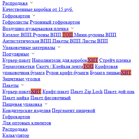
Распродажа
Качественные коробки от 15 руб.
Гофрокартон
Гофролисты
Рулонный гофрокартон
Воздушно-пузырьковая пленка
Каталог ВПП
Рулоны ВПП
ТОП
Мини-рулоны ВПП
Антистатическая ВПП
Пакеты ВПП
Листы ВПП
Упаковочные материалы
Популярные
Курьер-пакет
Наполнители для коробок
ХИТ
Стрейч пленка
Термоэтикетки
Скотч / Клейкая лента
ТОП
Крафтовая
упаковочная бумага
Рулон крафт-бумаги
Бумага тишью
ХИТ
Защитные уголки
Пакеты
Курьер-пакет
ХИТ
Крафт-пакет
Пакет Zip Lock
Пакет дой-пак
Пакет майка
Пакет фасовочный
Пищевая упаковка
Кондитерские изделия
Пергамент пищевой
Гофрокартон
Для оптовых клиентов
Распродажа
Калькулятор