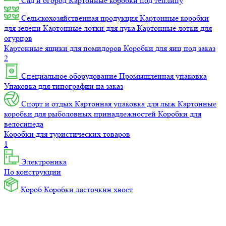
Сад и огород
Картонные коробки под теплицу
Сельскохозяйственная продукция
Картонные коробки
для зелени
Картонные лотки для лука
Картонные лотки для
огурцов
Картонные ящики для помидоров
Коробки для яиц под заказ
2
Специальное оборудование
Промышленная упаковка
Упаковка для типографии на заказ
Спорт и отдых
Картонная упаковка для лыж
Картонные
коробки для рыболовных принадлежностей
Коробки для
велосипеда
Коробки для туристических товаров
1
Электроника
По конструкции
Короб
Коробки ласточкин хвост