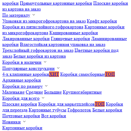
коробки
Прямоугольные картонные коробки
Плоские коробки
из картона на заказ
По материалу
Упаковки из микрогофрокартона на заказ
Крафт коробки
Коробки из пятислойного гофрокартона
Картонные коробки
из микрогофрокартона
Кашированные коробки
Лакированные коробки
Глянцевые коробки
Ламинированные
коробки
Влагостойкая картонная упаковка на заказ
Трехслойный гофрокартон на заказ
Цветные коробки под
заказ
Белые коробки из картона
Коробки в наличии
Популярные конструкции
4-х клапанные коробки
ХИТ
Коробки самосборные
ТОП
Архивные коробки
Коробки по размеру
Маленькие
Средние
Большие
Крупногабаритные
Коробки для всего
Плоские коробки
Коробки для маркетплейсов
ТОП
Коробки
для переезда
Картонные тубусы
Гофролоток
Белые коробки
Почтовые коробки
Все коробки
Новинки
Картонные коробки