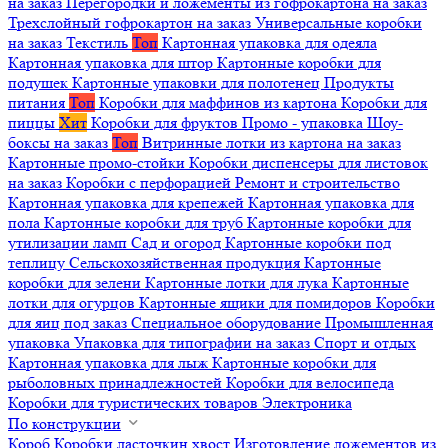
на заказ
Перегородки и ложементы из гофрокартона на заказ
Трехслойный гофрокартон на заказ
Универсальные коробки
на заказ
Текстиль
Топ
Картонная упаковка для одеяла
Картонная упаковка для штор
Картонные коробки для
подушек
Картонные упаковки для полотенец
Продукты
питания
Топ
Коробки для маффинов из картона
Коробки для
пиццы
Хит
Коробки для фруктов
Промо - упаковка
Шоу-
боксы на заказ
Топ
Витринные лотки из картона на заказ
Картонные промо-стойки
Коробки диспенсеры для листовок
на заказ
Коробки с перфорацией
Ремонт и строительство
Картонная упаковка для крепежей
Картонная упаковка для
пола
Картонные коробки для труб
Картонные коробки для
утилизации ламп
Сад и огород
Картонные коробки под
теплицу
Сельскохозяйственная продукция
Картонные
коробки для зелени
Картонные лотки для лука
Картонные
лотки для огурцов
Картонные ящики для помидоров
Коробки
для яиц под заказ
Специальное оборудование
Промышленная
упаковка
Упаковка для типографии на заказ
Спорт и отдых
Картонная упаковка для лыж
Картонные коробки для
рыболовных принадлежностей
Коробки для велосипеда
Коробки для туристических товаров
Электроника
По конструкции
Короб
Коробки ласточкин хвост
Изготовление ложементов из