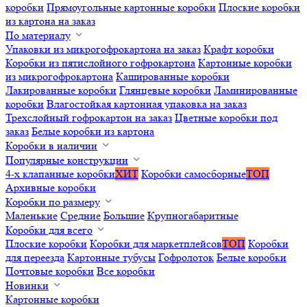
коробки
Прямоугольные картонные коробки
Плоские коробки
из картона на заказ
По материалу
Упаковки из микрогофрокартона на заказ
Крафт коробки
Коробки из пятислойного гофрокартона
Картонные коробки
из микрогофрокартона
Кашированные коробки
Лакированные коробки
Глянцевые коробки
Ламинированные
коробки
Влагостойкая картонная упаковка на заказ
Трехслойный гофрокартон на заказ
Цветные коробки под
заказ
Белые коробки из картона
Коробки в наличии
Популярные конструкции
4-х клапанные коробки
ХИТ
Коробки самосборные
ТОП
Архивные коробки
Коробки по размеру
Маленькие
Средние
Большие
Крупногабаритные
Коробки для всего
Плоские коробки
Коробки для маркетплейсов
ТОП
Коробки
для переезда
Картонные тубусы
Гофролоток
Белые коробки
Почтовые коробки
Все коробки
Новинки
Картонные коробки