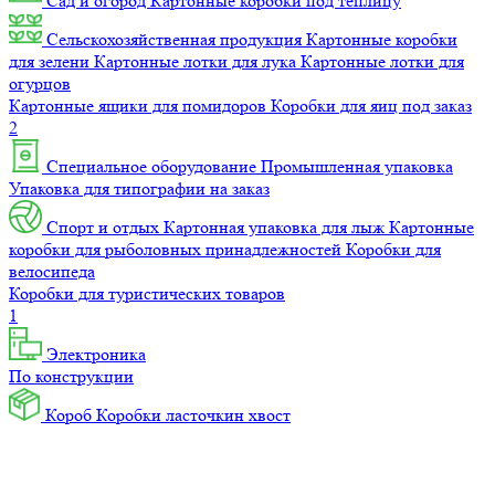
Сад и огород
Картонные коробки под теплицу
Сельскохозяйственная продукция
Картонные коробки
для зелени
Картонные лотки для лука
Картонные лотки для
огурцов
Картонные ящики для помидоров
Коробки для яиц под заказ
2
Специальное оборудование
Промышленная упаковка
Упаковка для типографии на заказ
Спорт и отдых
Картонная упаковка для лыж
Картонные
коробки для рыболовных принадлежностей
Коробки для
велосипеда
Коробки для туристических товаров
1
Электроника
По конструкции
Короб
Коробки ласточкин хвост