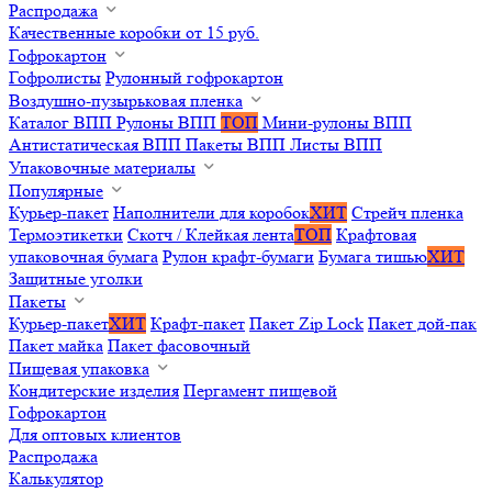
Распродажа
Качественные коробки от 15 руб.
Гофрокартон
Гофролисты
Рулонный гофрокартон
Воздушно-пузырьковая пленка
Каталог ВПП
Рулоны ВПП
ТОП
Мини-рулоны ВПП
Антистатическая ВПП
Пакеты ВПП
Листы ВПП
Упаковочные материалы
Популярные
Курьер-пакет
Наполнители для коробок
ХИТ
Стрейч пленка
Термоэтикетки
Скотч / Клейкая лента
ТОП
Крафтовая
упаковочная бумага
Рулон крафт-бумаги
Бумага тишью
ХИТ
Защитные уголки
Пакеты
Курьер-пакет
ХИТ
Крафт-пакет
Пакет Zip Lock
Пакет дой-пак
Пакет майка
Пакет фасовочный
Пищевая упаковка
Кондитерские изделия
Пергамент пищевой
Гофрокартон
Для оптовых клиентов
Распродажа
Калькулятор