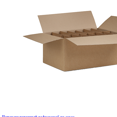
Четырехклапанный гофрокороб на заказ