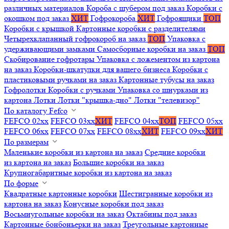
различных материалов
Короба с шубером под заказ
Коробки с
окошком под заказ
ХИТ
Гофрокороба
ХИТ
Гофроящики
ТОП
Коробки с крышкой
Картонные коробки с разделителями
Четырехклапанный гофрокороб на заказ
ТОП
Упаковка с
удерживающими замками
Самосборные коробки на заказ
ТОП
Скобирование гофротары
Упаковка с ложементом из картона
на заказ
Коробки-шкатулки для вашего бизнеса
Коробки с
пластиковыми ручками на заказ
Картонные тубусы на заказ
Гофролотки
Коробки с ручками
Упаковка со шнурками из
картона
Лотки
Лотки "крышка-дно"
Лотки "телевизор"
По каталогу Fefco
FEFCO 02xx
FEFCO 03xx
ХИТ
FEFCO 04xx
ТОП
FEFCO 05xx
FEFCO 06xx
FEFCO 07xx
FEFCO 08xx
ХИТ
FEFCO 09xx
ХИТ
По размерам
Маленькие коробки из картона на заказ
Средние коробки
из картона на заказ
Большие коробки на заказ
Крупногабаритные коробки из картона на заказ
По форме
Квадратные картонные коробки
Шестигранные коробки из
картона на заказ
Конусные коробки под заказ
Восьмиугольные коробки на заказ
Октабины под заказ
Картонные бонбоньерки на заказ
Треугольные картонные