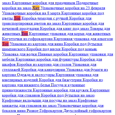
заказ
Картонные коробки для праздников
Подарочные
коробки на заказ
Хит
Упаковочные коробки на 23 февраля
Упаковочные коробки на 8 марта
Картонные коробки под
цветы
Топ
Коробка-чемодан с ручкой
Коробки для
транспортировки цветов на заказ
Картонные коробки для
печатной продукции
Коробки для книг под заказ
Товары для
животных
Топ
Картонные упаковки для корма для животных
Когтеточки из гофрокартона
Картонная упаковка для алкоголя
Топ
Упаковки из картона для вина
Коробки под бутылки
шампанского
Коробки под виски
Коробки под коньяк
Упаковка для водки
Пивные коробки
Картонные упаковки для
мебели
Картонные коробки для фурнитуры
Коробки для
шкафов
Коробки из картона для столов
Упаковки для
стеллажей
Коробки для канцелярии
Упаковка для бумаги из
картона
Одежда и аксессуары
Картонная упаковка для
ювелирных изделий
Коробки для бижутерии
Коробки из
картона для нижнего белья
Посуда и кухонные
принадлежности
Картонные коробки для кружек
Картонные
коробки для стаканов
Коробки под бутылки на заказ
Крафтовые вкладыши для посуды на заказ
Крафтовые
манжеты для стаканов на заказ
Упаковочные коробки для
бокалов вина
Разное
Гофрокартон
Двухслойный гофрокартон