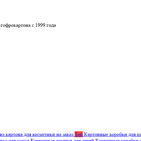
гофрокартона с 1999 года
из картона для косметики на заказ
Топ
Картонные коробки для п
вка для кукол
Картонные домики для детей
Картонные коробки 