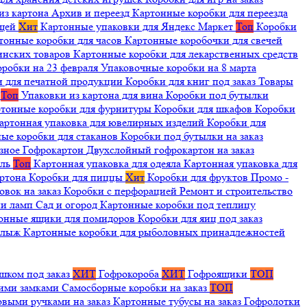
из картона
Архив и переезд
Картонные коробки для переезда
ещей
Хит
Картонные упаковки для Яндекс Маркет
Топ
Коробки
тонные коробки для часов
Картонные коробочки для свечей
инских товаров
Картонные коробки для лекарственных средств
оробки на 23 февраля
Упаковочные коробки на 8 марта
и для печатной продукции
Коробки для книг под заказ
Товары
я
Топ
Упаковки из картона для вина
Коробки под бутылки
тонные коробки для фурнитуры
Коробки для шкафов
Коробки
артонная упаковка для ювелирных изделий
Коробки для
ые коробки для стаканов
Коробки под бутылки на заказ
зное
Гофрокартон
Двухслойный гофрокартон на заказ
иль
Топ
Картонная упаковка для одеяла
Картонная упаковка для
артона
Коробки для пиццы
Хит
Коробки для фруктов
Промо -
овок на заказ
Коробки с перфорацией
Ремонт и строительство
ии ламп
Сад и огород
Картонные коробки под теплицу
онные ящики для помидоров
Коробки для яиц под заказ
я лыж
Картонные коробки для рыболовных принадлежностей
шком под заказ
ХИТ
Гофрокороба
ХИТ
Гофроящики
ТОП
щими замками
Самосборные коробки на заказ
ТОП
овыми ручками на заказ
Картонные тубусы на заказ
Гофролотки