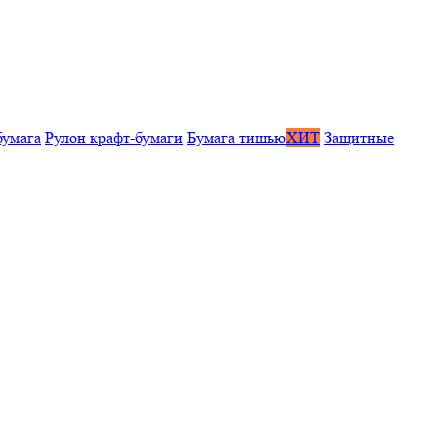
бумага
Рулон крафт-бумаги
Бумага тишью
ХИТ
Защитные