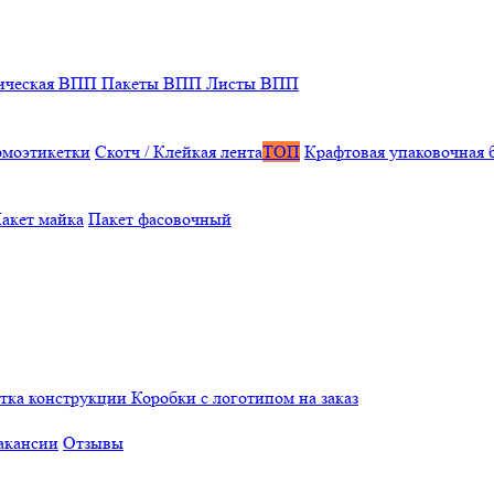
ическая ВПП
Пакеты ВПП
Листы ВПП
рмоэтикетки
Скотч / Клейкая лента
ТОП
Крафтовая упаковочная 
акет майка
Пакет фасовочный
отка конструкции
Коробки с логотипом на заказ
акансии
Отзывы