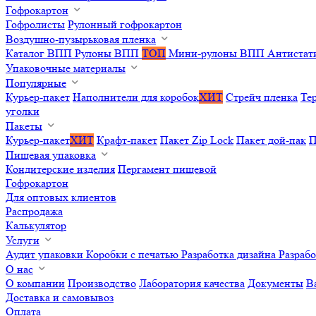
Гофрокартон
Гофролисты
Рулонный гофрокартон
Воздушно-пузырьковая пленка
Каталог ВПП
Рулоны ВПП
ТОП
Мини-рулоны ВПП
Антистат
Упаковочные материалы
Популярные
Курьер-пакет
Наполнители для коробок
ХИТ
Стрейч пленка
Те
уголки
Пакеты
Курьер-пакет
ХИТ
Крафт-пакет
Пакет Zip Lock
Пакет дой-пак
П
Пищевая упаковка
Кондитерские изделия
Пергамент пищевой
Гофрокартон
Для оптовых клиентов
Распродажа
Калькулятор
Услуги
Аудит упаковки
Коробки с печатью
Разработка дизайна
Разраб
О нас
О компании
Производство
Лаборатория качества
Документы
В
Доставка и самовывоз
Оплата