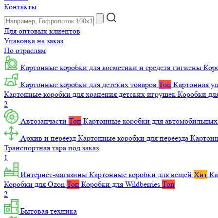
Контакты
Для оптовых клиентов
Упаковка на заказ
По отраслям
Картонные коробки для косметики и средств гигиены
Коро
Картонные коробки для детских товаров
Топ
Картонная уп
Картонные коробки для хранения детских игрушек
Коробки для
2
Автозапчасти
Топ
Картонные коробки для автомобильных
Архив и переезд
Картонные коробки для переезда
Картон
Транспортная тара под заказ
1
Интернет-магазины
Картонные коробки для вещей
Хит
Ка
Коробки для Ozon
Топ
Коробки для Wildberries
Топ
2
Бытовая техника