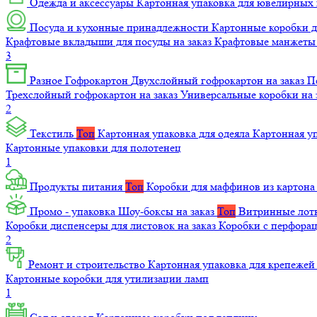
Одежда и аксессуары
Картонная упаковка для ювелирных
Посуда и кухонные принадлежности
Картонные коробки 
Крафтовые вкладыши для посуды на заказ
Крафтовые манжеты д
3
Разное
Гофрокартон
Двухслойный гофрокартон на заказ
П
Трехслойный гофрокартон на заказ
Универсальные коробки на 
2
Текстиль
Топ
Картонная упаковка для одеяла
Картонная у
Картонные упаковки для полотенец
1
Продукты питания
Топ
Коробки для маффинов из картон
Промо - упаковка
Шоу-боксы на заказ
Топ
Витринные лотк
Коробки диспенсеры для листовок на заказ
Коробки с перфора
2
Ремонт и строительство
Картонная упаковка для крепеже
Картонные коробки для утилизации ламп
1