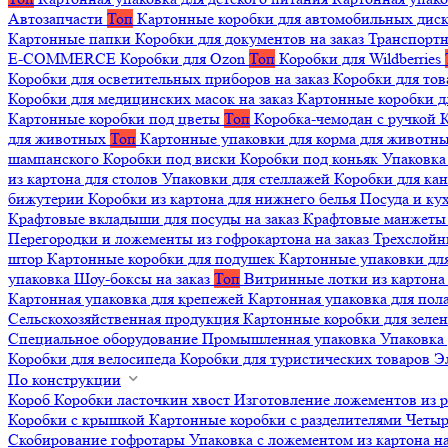
Автозапчасти
Топ
Картонные коробки для автомобильных дис
Картонные папки
Коробки для документов на заказ
Транспортн
E-COMMERCE
Коробки для Ozon
Топ
Коробки для Wildberries
Коробки для осветительных приборов на заказ
Коробки для то
Коробки для медицинских масок на заказ
Картонные коробки д
Картонные коробки под цветы
Топ
Коробка-чемодан с ручкой
К
для животных
Топ
Картонные упаковки для корма для животн
шампанского
Коробки под виски
Коробки под коньяк
Упаковка
из картона для столов
Упаковки для стеллажей
Коробки для ка
бижутерии
Коробки из картона для нижнего белья
Посуда и к
Крафтовые вкладыши для посуды на заказ
Крафтовые манжеты д
Перегородки и ложементы из гофрокартона на заказ
Трехслойн
штор
Картонные коробки для подушек
Картонные упаковки дл
упаковка
Шоу-боксы на заказ
Топ
Витринные лотки из картона 
Картонная упаковка для крепежей
Картонная упаковка для пол
Сельскохозяйственная продукция
Картонные коробки для зеле
Специальное оборудование
Промышленная упаковка
Упаковка 
Коробки для велосипеда
Коробки для туристических товаров
Э
По конструкции
Короб
Коробки ласточкин хвост
Изготовление ложементов из 
Коробки с крышкой
Картонные коробки с разделителями
Четыр
Скобирование гофротары
Упаковка с ложементом из картона на