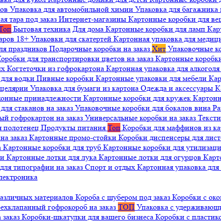
ков
Упаковка для автомобильной химии
Упаковка для багажника 
ая тара под заказ
Интернет-магазины
Картонные коробки для в
Топ
Бытовая техника
Для дома
Картонные коробки для ламп
Кар
варов 18+
Упаковки для скатертей
Картонная упаковка для медиц
ля праздников
Подарочные коробки на заказ
Хит
Упаковочные к
оробки для транспортировки цветов на заказ
Картонные коробк
ых
Когтеточки из гофрокартона
Картонная упаковка для алкогол
 для водки
Пивные коробки
Картонные упаковки для мебели
Кар
нцелярии
Упаковка для бумаги из картона
Одежда и аксессуары
К
ухонные принадлежности
Картонные коробки для кружек
Картонн
ля стаканов на заказ
Упаковочные коробки для бокалов вина
Ра
ый гофрокартон на заказ
Универсальные коробки на заказ
Текст
я полотенец
Продукты питания
Топ
Коробки для маффинов из к
на заказ
Картонные промо-стойки
Коробки диспенсеры для лист
а
Картонные коробки для труб
Картонные коробки для утилизац
ни
Картонные лотки для лука
Картонные лотки для огурцов
Карт
для типографии на заказ
Спорт и отдых
Картонная упаковка дл
лектроника
различных материалов
Короба с шубером под заказ
Коробки с око
ехклапанный гофрокороб на заказ
ТОП
Упаковка с удерживаю
 заказ
Коробки-шкатулки для вашего бизнеса
Коробки с пластик