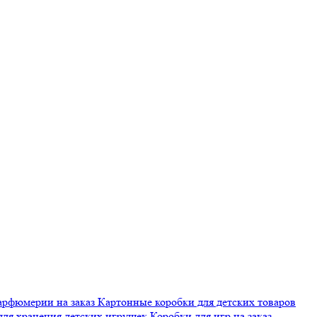
арфюмерии на заказ
Картонные коробки для детских товаров
для хранения детских игрушек
Коробки для игр на заказ