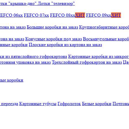
тки "крышка-дно"
Лотки "телевизор"
FEFCO 06xx
FEFCO 07xx
FEFCO 08xx
ХИТ
FEFCO 09xx
ХИТ
тона на заказ
Большие коробки на заказ
Крупногабаритные коробк
она на заказ
Конусные коробки под заказ
Восьмиугольные коробк
онные коробки
Плоские коробки из картона на заказ
ки из пятислойного гофрокартона
Картонные коробки из микро
ртонная упаковка на заказ
Трехслойный гофрокартон на заказ
Цв
ые коробки
 переезда
Картонные тубусы
Гофролоток
Белые коробки
Почтовы