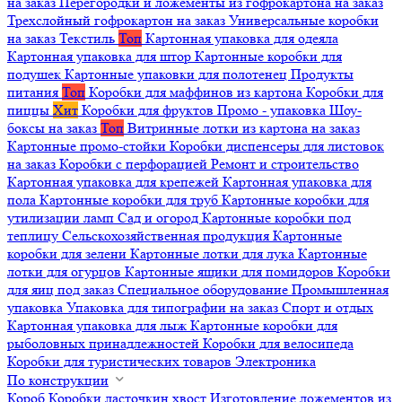
на заказ
Перегородки и ложементы из гофрокартона на заказ
Трехслойный гофрокартон на заказ
Универсальные коробки
на заказ
Текстиль
Топ
Картонная упаковка для одеяла
Картонная упаковка для штор
Картонные коробки для
подушек
Картонные упаковки для полотенец
Продукты
питания
Топ
Коробки для маффинов из картона
Коробки для
пиццы
Хит
Коробки для фруктов
Промо - упаковка
Шоу-
боксы на заказ
Топ
Витринные лотки из картона на заказ
Картонные промо-стойки
Коробки диспенсеры для листовок
на заказ
Коробки с перфорацией
Ремонт и строительство
Картонная упаковка для крепежей
Картонная упаковка для
пола
Картонные коробки для труб
Картонные коробки для
утилизации ламп
Сад и огород
Картонные коробки под
теплицу
Сельскохозяйственная продукция
Картонные
коробки для зелени
Картонные лотки для лука
Картонные
лотки для огурцов
Картонные ящики для помидоров
Коробки
для яиц под заказ
Специальное оборудование
Промышленная
упаковка
Упаковка для типографии на заказ
Спорт и отдых
Картонная упаковка для лыж
Картонные коробки для
рыболовных принадлежностей
Коробки для велосипеда
Коробки для туристических товаров
Электроника
По конструкции
Короб
Коробки ласточкин хвост
Изготовление ложементов из