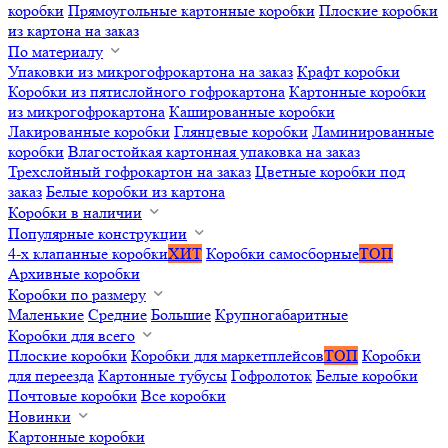
коробки
Прямоугольные картонные коробки
Плоские коробки
из картона на заказ
По материалу
Упаковки из микрогофрокартона на заказ
Крафт коробки
Коробки из пятислойного гофрокартона
Картонные коробки
из микрогофрокартона
Кашированные коробки
Лакированные коробки
Глянцевые коробки
Ламинированные
коробки
Влагостойкая картонная упаковка на заказ
Трехслойный гофрокартон на заказ
Цветные коробки под
заказ
Белые коробки из картона
Коробки в наличии
Популярные конструкции
4-х клапанные коробки
ХИТ
Коробки самосборные
ТОП
Архивные коробки
Коробки по размеру
Маленькие
Средние
Большие
Крупногабаритные
Коробки для всего
Плоские коробки
Коробки для маркетплейсов
ТОП
Коробки
для переезда
Картонные тубусы
Гофролоток
Белые коробки
Почтовые коробки
Все коробки
Новинки
Картонные коробки