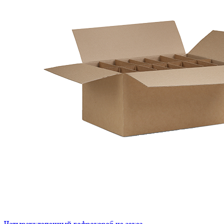
Четырехклапанный гофрокороб на заказ