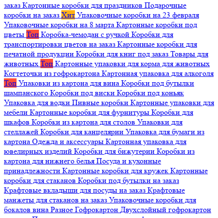
заказ
Картонные коробки для праздников
Подарочные
коробки на заказ
Хит
Упаковочные коробки на 23 февраля
Упаковочные коробки на 8 марта
Картонные коробки под
цветы
Топ
Коробка-чемодан с ручкой
Коробки для
транспортировки цветов на заказ
Картонные коробки для
печатной продукции
Коробки для книг под заказ
Товары для
животных
Топ
Картонные упаковки для корма для животных
Когтеточки из гофрокартона
Картонная упаковка для алкоголя
Топ
Упаковки из картона для вина
Коробки под бутылки
шампанского
Коробки под виски
Коробки под коньяк
Упаковка для водки
Пивные коробки
Картонные упаковки для
мебели
Картонные коробки для фурнитуры
Коробки для
шкафов
Коробки из картона для столов
Упаковки для
стеллажей
Коробки для канцелярии
Упаковка для бумаги из
картона
Одежда и аксессуары
Картонная упаковка для
ювелирных изделий
Коробки для бижутерии
Коробки из
картона для нижнего белья
Посуда и кухонные
принадлежности
Картонные коробки для кружек
Картонные
коробки для стаканов
Коробки под бутылки на заказ
Крафтовые вкладыши для посуды на заказ
Крафтовые
манжеты для стаканов на заказ
Упаковочные коробки для
бокалов вина
Разное
Гофрокартон
Двухслойный гофрокартон