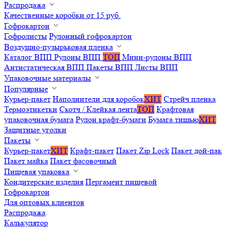
Распродажа
Качественные коробки от 15 руб.
Гофрокартон
Гофролисты
Рулонный гофрокартон
Воздушно-пузырьковая пленка
Каталог ВПП
Рулоны ВПП
ТОП
Мини-рулоны ВПП
Антистатическая ВПП
Пакеты ВПП
Листы ВПП
Упаковочные материалы
Популярные
Курьер-пакет
Наполнители для коробок
ХИТ
Стрейч пленка
Термоэтикетки
Скотч / Клейкая лента
ТОП
Крафтовая
упаковочная бумага
Рулон крафт-бумаги
Бумага тишью
ХИТ
Защитные уголки
Пакеты
Курьер-пакет
ХИТ
Крафт-пакет
Пакет Zip Lock
Пакет дой-пак
Пакет майка
Пакет фасовочный
Пищевая упаковка
Кондитерские изделия
Пергамент пищевой
Гофрокартон
Для оптовых клиентов
Распродажа
Калькулятор